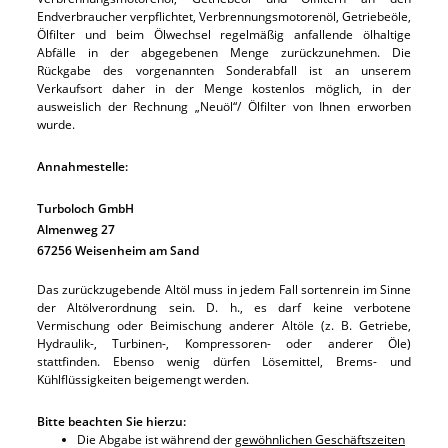
Endverbraucher verpflichtet, Verbrennungsmotorenöl, Getriebeöle,
Ölfilter und beim Ölwechsel regelmäßig anfallende ölhaltige
Abfälle in der abgegebenen Menge zurückzunehmen. Die
Rückgabe des vorgenannten Sonderabfall ist an unserem
Verkaufsort daher in der Menge kostenlos möglich, in der
ausweislich der Rechnung „Neuöl“/ Ölfilter von Ihnen erworben
wurde.
Annahmestelle:
Turboloch GmbH
Almenweg 27
67256 Weisenheim am Sand
Das zurückzugebende Altöl muss in jedem Fall sortenrein im Sinne
der Altölverordnung sein. D. h., es darf keine verbotene
Vermischung oder Beimischung anderer Altöle (z. B. Getriebe,
Hydraulik-, Turbinen-, Kompressoren- oder anderer Öle)
stattfinden. Ebenso wenig dürfen Lösemittel, Brems- und
Kühlflüssigkeiten beigemengt werden.
Bitte beachten Sie hierzu:
Die Abgabe ist während der
gewöhnlichen Geschäftszeiten