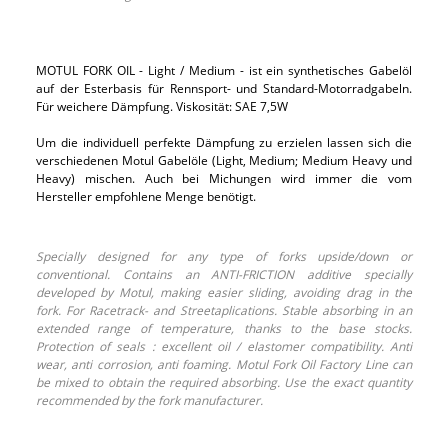
MOTUL FORK OIL - Light / Medium - ist ein synthetisches Gabelöl
auf der Esterbasis für Rennsport- und Standard-Motorradgabeln.
Für weichere Dämpfung. Viskosität: SAE 7,5W
Um die individuell perfekte Dämpfung zu erzielen lassen sich die
verschiedenen Motul Gabelöle (Light, Medium; Medium Heavy und
Heavy) mischen. Auch bei Michungen wird immer die vom
Hersteller empfohlene Menge benötigt.
Specially designed for any type of forks upside/down or
conventional. Contains an ANTI-FRICTION additive specially
developed by Motul, making easier sliding, avoiding drag in the
fork. For Racetrack- and Streetaplications. Stable absorbing in an
extended range of temperature, thanks to the base stocks.
Protection of seals : excellent oil / elastomer compatibility. Anti
wear, anti corrosion, anti foaming. Motul Fork Oil Factory Line can
be mixed to obtain the required absorbing. Use the exact quantity
recommended by the fork manufacturer.