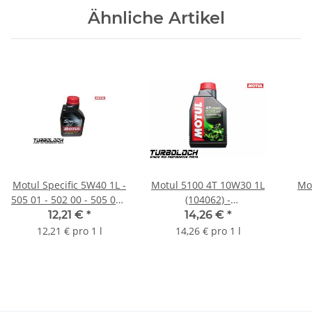
Ähnliche Artikel
Motul Specific 5W40 1L -
Motul 5100 4T 10W30 1L
Mot
505 01 - 502 00 - 505 00 -
(104062) -
Audi Seat Skoda VW PD -
technosysthetisches
Aut
12,21 €
*
14,26 €
*
TDI (101573)
Motorrad Motoröl auf
12,21 € pro 1 l
14,26 € pro 1 l
Esterbasis