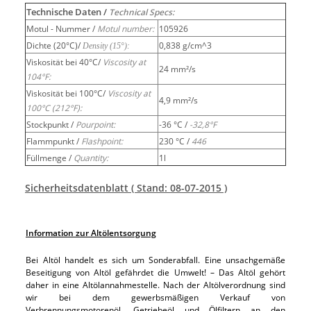
Technische Daten /
Technical Specs:
Motul - Nummer /
Motul number:
105926
Dichte (20°C)/
0,838 g/cm^3
Density (15°):
Viskosität bei 40°C/
Viscosity at
24 mm²/s
104°F:
Viskosität bei 100°C/
Viscosity at
4,9 mm²/s
100°C (212°F):
Stockpunkt /
Pourpoint:
-36 °C /
-32,8°F
Flammpunkt /
Flashpoint:
230 °C /
446
Füllmenge /
Quantity:
1l
Sicherheitsdatenblatt ( Stand: 08-07-2015 )
Information zur Altölentsorgung
Bei Altöl handelt es sich um Sonderabfall. Eine unsachgemäße
Beseitigung von Altöl gefährdet die Umwelt! – Das Altöl gehört
daher in eine Altölannahmestelle. Nach der Altölverordnung sind
wir bei dem gewerbsmäßigen Verkauf von
Verbrennungsmotorenöl, Getriebeöl und Ölfiltern an den