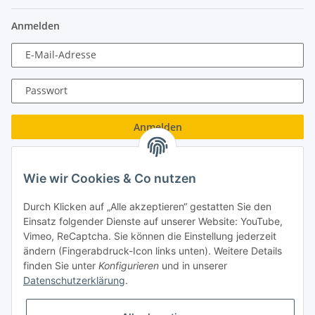
Anmelden
E-Mail-Adresse
Passwort
Anmelden
Passwort vergessen
Wie wir Cookies & Co nutzen
Neu hier?
Jetzt registrieren!
Durch Klicken auf „Alle akzeptieren“ gestatten Sie den
Turboloch GmbH
Einsatz folgender Dienste auf unserer Website: YouTube,
Vimeo, ReCaptcha. Sie können die Einstellung jederzeit
Almenweg 27
ändern (Fingerabdruck-Icon links unten). Weitere Details
finden Sie unter
Konfigurieren
und in unserer
67256 Weisenheim am Sand
Datenschutzerklärung
.
Tel.: + 49/ (0)6353/ 9368241