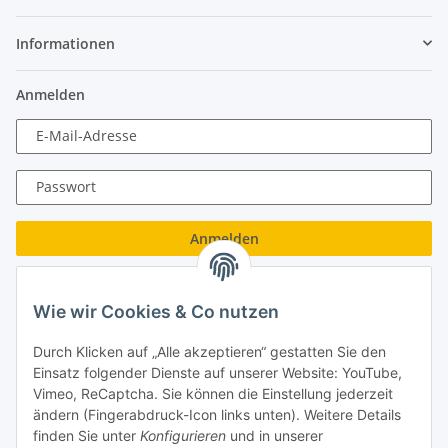
Informationen
Anmelden
E-Mail-Adresse
Passwort
Anmelden
Passwort vergessen
Wie wir Cookies & Co nutzen
Neu hier?
Jetzt registrieren!
Durch Klicken auf „Alle akzeptieren“ gestatten Sie den
Turboloch GmbH
Einsatz folgender Dienste auf unserer Website: YouTube,
Vimeo, ReCaptcha. Sie können die Einstellung jederzeit
Almenweg 27
ändern (Fingerabdruck-Icon links unten). Weitere Details
finden Sie unter
Konfigurieren
und in unserer
67256 Weisenheim am Sand