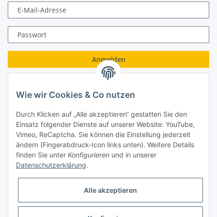
E-Mail-Adresse
Passwort
Anmelden
Passwort vergessen
Wie wir Cookies & Co nutzen
Neu hier?
Jetzt registrieren!
Durch Klicken auf „Alle akzeptieren“ gestatten Sie den
Turboloch GmbH
Einsatz folgender Dienste auf unserer Website: YouTube,
Vimeo, ReCaptcha. Sie können die Einstellung jederzeit
Almenweg 27
ändern (Fingerabdruck-Icon links unten). Weitere Details
finden Sie unter
Konfigurieren
und in unserer
67256 Weisenheim am Sand
Datenschutzerklärung
.
Tel.: + 49/ (0)6353/ 9368241
Alle akzeptieren
E-Mail: info@turboloch.de
Impressum