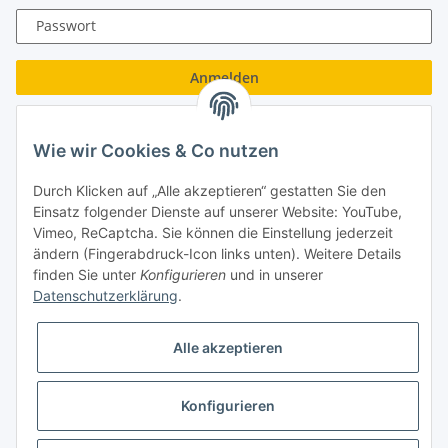
Passwort
Anmelden
Passwort vergessen
Wie wir Cookies & Co nutzen
Neu hier?
Jetzt registrieren!
Durch Klicken auf „Alle akzeptieren“ gestatten Sie den
Turboloch GmbH
Einsatz folgender Dienste auf unserer Website: YouTube,
Vimeo, ReCaptcha. Sie können die Einstellung jederzeit
Almenweg 27
ändern (Fingerabdruck-Icon links unten). Weitere Details
finden Sie unter
Konfigurieren
und in unserer
67256 Weisenheim am Sand
Datenschutzerklärung
.
Tel.: + 49/ (0)6353/ 9368241
Alle akzeptieren
E-Mail: info@turboloch.de
Impressum
Konfigurieren
* Alle Preise inkl. gesetzlicher USt., zzgl.
Versand