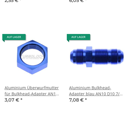
D08 - blau
16" UNF - gerade
2,55 €
*
6,05 €
*
AUF LAGER
AUF LAGER
Aluminium Überwurfmutter
Aluminium Bulkhead-
für Bulkhead-Adapter AN10
Adapter blau AN10 D10 7/8-
D10 - blau
14" UNF - gerade
3,07 €
*
7,08 €
*