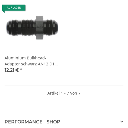
AUF LAGER
Aluminium Bulkhead-
Adapter schwarz AN12 D12
1/16-12" UNF - gerade
12,21 €
*
Artikel 1 - 7 von 7
PERFORMANCE - SHOP