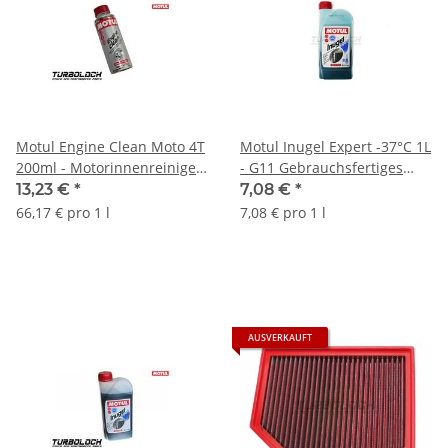
Motul Engine Clean Moto 4T
Motul Inugel Expert -37°C 1L
200ml - Motorinnenreiniger
- G11 Gebrauchsfertiges
- 102177
Kühlerfrostschutzmittel
13,23 €
*
7,08 €
*
(102927)
66,17 € pro 1 l
7,08 € pro 1 l
AUSVERKAUFT