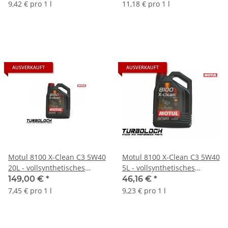
VW (102786)
9,42 € pro 1 l
11,18 € pro 1 l
AUSVERKAUFT
AUSVERKAUFT
Motul 8100 X-Clean C3 5W40
Motul 8100 X-Clean C3 5W40
20L - vollsynthetisches
5L - vollsynthetisches
Motoröl - BMW MB Porsche
Motoröl - BMW MB Porsche
149,00 €
*
46,16 €
*
VW - 103991
VW - 102051
7,45 € pro 1 l
9,23 € pro 1 l