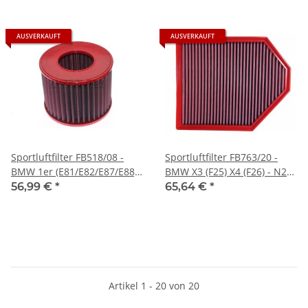
AUSVERKAUFT
AUSVERKAUFT
Sportluftfilter FB518/08 -
Sportluftfilter FB763/20 -
BMW 1er (E81/E82/E87/E88)
BMW X3 (F25) X4 (F26) - N20
3er (E90/E91/E92/E93) X1
N52
56,99 €
*
65,64 €
*
(E84) - N52 N53 (6-Zyl.)
Artikel 1 - 20 von 20