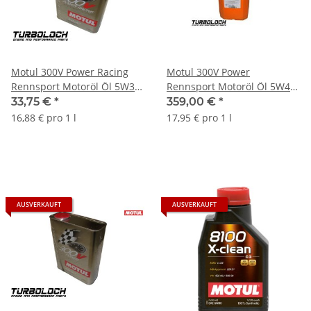
Motul 300V Power Racing
Motul 300V Power
Rennsport Motoröl Öl 5W30
Rennsport Motoröl Öl 5W40
- 2L 104241
- 20L 103981
33,75 €
*
359,00 €
*
16,88 € pro 1 l
17,95 € pro 1 l
AUSVERKAUFT
AUSVERKAUFT