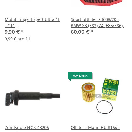
Motul Inugel Expert Ultra 1L
Sportluftfilter FB608/20 -
- G11
BMW X3 (E83) Z4 (E85/E86) -
Kühlerfrostschutzkonzentrat
2.0 2.5 3.0 si (N46 N52)
9,90 €
*
60,00 €
*
(101079)
9,90 € pro 1 l
AUF LAGER
Zündspule NGK 48206
Ölfilter - Mann HU 816x -