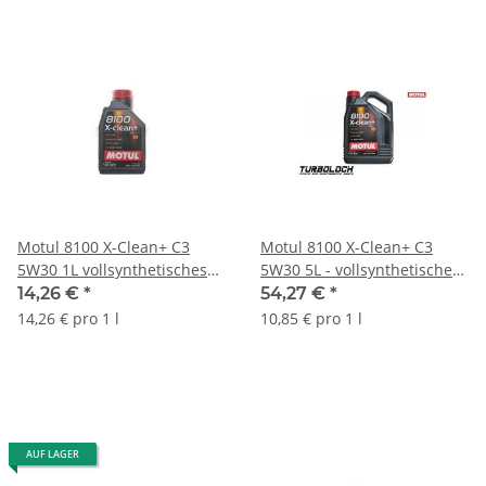
Motul 8100 X-Clean+ C3
Motul 8100 X-Clean+ C3
5W30 1L vollsynthetisches
5W30 5L - vollsynthetisches
Motoröl 102259 BMW VW
Motoröl - 102269
14,26 €
*
54,27 €
*
Longlife
14,26 € pro 1 l
10,85 € pro 1 l
AUF LAGER