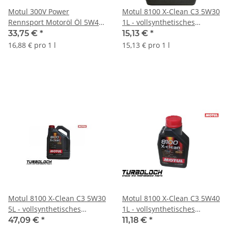
Motul 300V Power
Motul 8100 X-Clean C3 5W30
Rennsport Motoröl Öl 5W40
1L - vollsynthetisches
- 2L 104242
Motoröl (102785)
33,75 €
*
15,13 €
*
16,88 € pro 1 l
15,13 € pro 1 l
Motul 8100 X-Clean C3 5W30
Motul 8100 X-Clean C3 5W40
5L - vollsynthetisches
1L - vollsynthetisches
Motoröl 102020
Motoröl - BMW MB Porsche
47,09 €
*
11,18 €
*