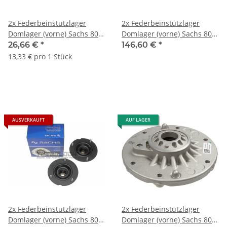
2x Federbeinstützlager
2x Federbeinstützlager
Domlager (vorne) Sachs 802
Domlager (vorne) Sachs 802
515 - Audi A4 (B8) A5 (8T) Q5
648 - BMW F20 F21 F22 F30
26,66 €
*
146,60 €
*
(8R)
F31 F32 F34 F35 F36
13,33 € pro 1 Stück
AUSVERKAUFT
AUF LAGER
2x Federbeinstützlager
2x Federbeinstützlager
Domlager (vorne) Sachs 803
Domlager (vorne) Sachs 803