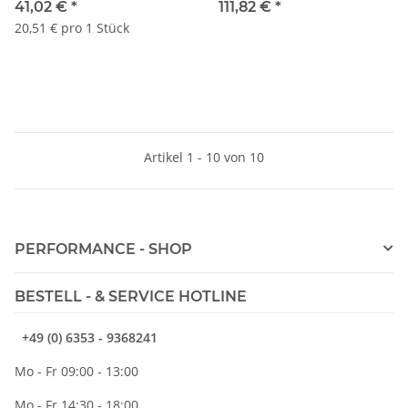
151 - BMW E28 E30 E34
213 - BMW 3er F30 F31
41,02 €
*
111,82 €
*
(518-525i/tds) Z1
20,51 € pro 1 Stück
Artikel 1 - 10 von 10
PERFORMANCE - SHOP
BESTELL - & SERVICE HOTLINE
+49 (0) 6353 - 9368241
Mo - Fr 09:00 - 13:00
Mo - Fr 14:30 - 18:00