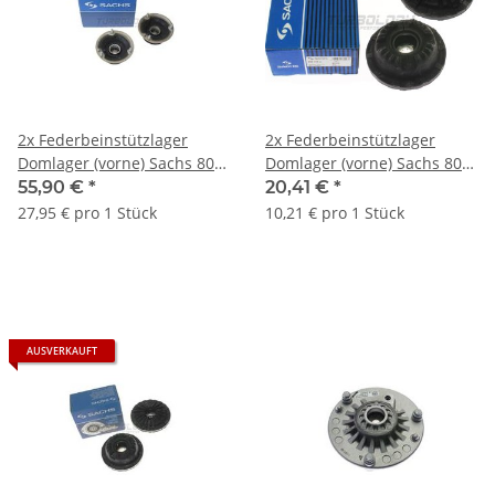
2x Federbeinstützlager
2x Federbeinstützlager
Domlager (vorne) Sachs 802
Domlager (vorne) Sachs 802
397 - BMW E81 E82 E87 E88
514 - Audi A4 (B8) A5 (8T) Q5
55,90 €
*
20,41 €
*
E90-92 E60/61 E84
(8R) Porsche Macan (95B)
27,95 € pro 1 Stück
10,21 € pro 1 Stück
AUSVERKAUFT