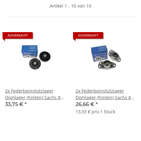
Artikel 1 - 10 von 10
AUSVERKAUFT
AUSVERKAUFT
2x Federbeinstützlager
2x Federbeinstützlager
Domlager (hinten) Sachs 802
Domlager (hinten) Sachs 802
004 - BMW 5er E39
340 - VAG MQB Golf V
33,75 €
*
26,66 €
*
Limousine
13,33 € pro 1 Stück