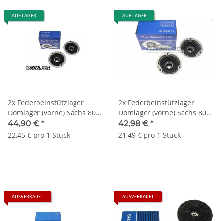
AUF LAGER
AUF LAGER
2x Federbeinstützlager
2x Federbeinstützlager
Domlager (vorne) Sachs 802
Domlager (vorne) Sachs 802
066 - BMW E36 Z3 Z4 (E85)
186 - BMW E81 E46 E90/91
44,90 €
*
42,98 €
*
E39 E60/61 E63 X1 (E84) X3
22,45 € pro 1 Stück
21,49 € pro 1 Stück
(E83)
AUSVERKAUFT
AUSVERKAUFT