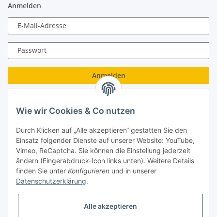
Anmelden
E-Mail-Adresse
Passwort
Anmelden
Passwort vergessen
Wie wir Cookies & Co nutzen
Neu hier?
Jetzt registrieren!
Durch Klicken auf „Alle akzeptieren“ gestatten Sie den
Turboloch GmbH
Einsatz folgender Dienste auf unserer Website: YouTube,
Vimeo, ReCaptcha. Sie können die Einstellung jederzeit
Almenweg 27
ändern (Fingerabdruck-Icon links unten). Weitere Details
finden Sie unter
Konfigurieren
und in unserer
67256 Weisenheim am Sand
Datenschutzerklärung
.
Tel.: + 49/ (0)6353/ 9368241
Alle akzeptieren
E-Mail: info@turboloch.de