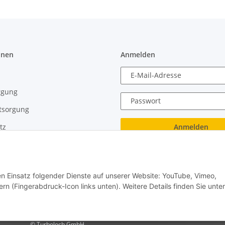
onen
Anmelden
E-Mail-Adresse
rgung
Passwort
tsorgung
Anmelden
tz
recht
Passwort vergessen
Neu hier?
Jetzt registrieren!
den Einsatz folgender Dienste auf unserer Website: YouTube, Vimeo,
rn (Fingerabdruck-Icon links unten). Weitere Details finden Sie unter
© Turboloch GmbH