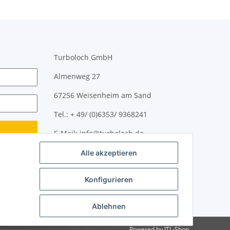
Turboloch GmbH
Almenweg 27
67256 Weisenheim am Sand
Tel.: + 49/ (0)6353/ 9368241
E-Mail: info@turboloch.de
Alle akzeptieren
Impressum
Impressum
Konfigurieren
Ablehnen
Powered by
JTL-Shop