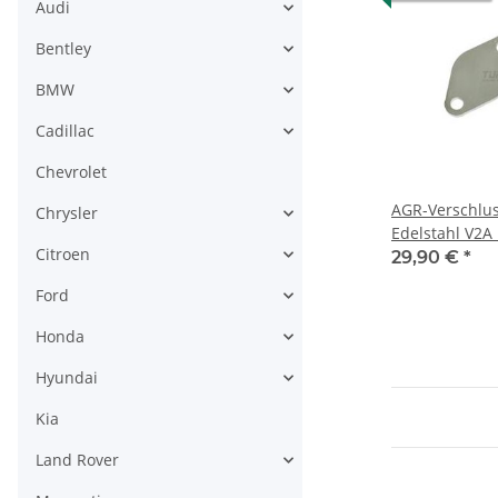
Audi
Bentley
BMW
Cadillac
Chevrolet
AGR-Verschlu
Chrysler
Edelstahl V2A 
Citroen
Chrysler Jeep
29,90 €
*
OM 642 (3.0 6-
Ford
Honda
Hyundai
Kia
Land Rover