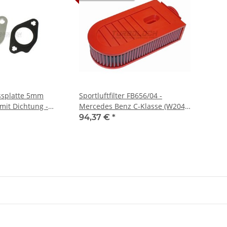
ssplatte 5mm
Sportluftfilter FB656/04 -
mit Dichtung -
Mercedes Benz C-Klasse (W204)
 Mercedes Benz
E-Klasse (W212) CLS (C218) GLK
94,37 €
*
Zyl. Diesel)
(X204) 180-300 CDI