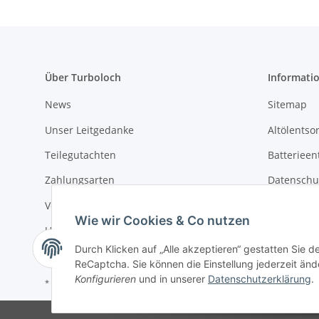
Über Turboloch
Informati
News
Sitemap
Unser Leitgedanke
Altölentso
Teilegutachten
Batterieen
Zahlungsarten
Datenschu
Versandkosten & Lieferung
Widerrufs
Wie wir Cookies & Co nutzen
Umwelt und Entsorgung
AGB
Durch Klicken auf „Alle akzeptieren“ gestatten Sie 
ReCaptcha. Sie können die Einstellung jederzeit ände
Konfigurieren
und in unserer
Datenschutzerklärung
.
* Alle Preise inkl. gesetzlicher USt., zzgl.
Versand