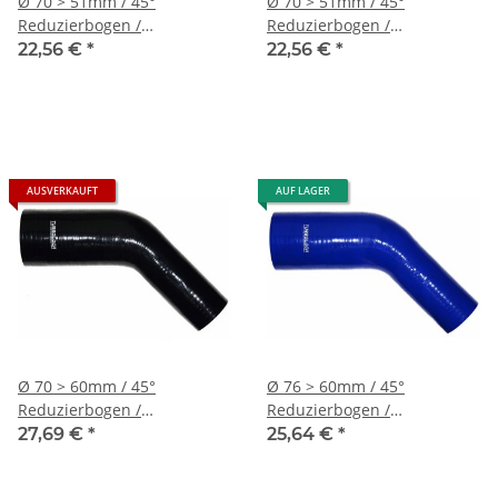
Ø 70 > 51mm / 45°
Ø 70 > 51mm / 45°
Reduzierbogen /
Reduzierbogen /
Silikonschlauch - blau
Silikonschlauch - schwarz
22,56 €
*
22,56 €
*
AUSVERKAUFT
AUF LAGER
Ø 70 > 60mm / 45°
Ø 76 > 60mm / 45°
Reduzierbogen /
Reduzierbogen /
Silikonschlauch - schwarz
Silikonschlauch - blau
27,69 €
*
25,64 €
*