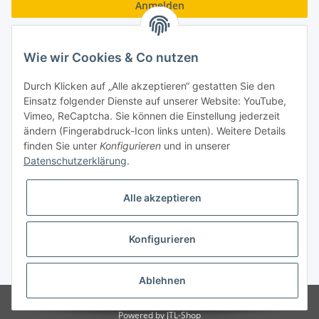
Anmelden
Passwort vergessen
Wie wir Cookies & Co nutzen
Neu hier?
Jetzt registrieren!
Durch Klicken auf „Alle akzeptieren“ gestatten Sie den
Turboloch GmbH
Einsatz folgender Dienste auf unserer Website: YouTube,
Vimeo, ReCaptcha. Sie können die Einstellung jederzeit
Almenweg 27
ändern (Fingerabdruck-Icon links unten). Weitere Details
finden Sie unter
Konfigurieren
und in unserer
67256 Weisenheim am Sand
Datenschutzerklärung
.
Tel.: + 49/ (0)6353/ 9368241
Alle akzeptieren
E-Mail: info@turboloch.de
Impressum
Konfigurieren
* Alle Preise inkl. gesetzlicher USt., zzgl.
Versand
Ablehnen
© Turboloch GmbH
Powered by
JTL-Shop