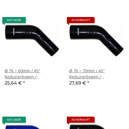
AUF LAGER
AUSVERKAUFT
Ø 76 > 60mm / 45°
Ø 76 > 70mm / 45°
Reduzierbogen /
Reduzierbogen /
Silikonschlauch - schwarz
Silikonschlauch - schwarz
25,64 €
*
27,69 €
*
AUF LAGER
AUSVERKAUFT