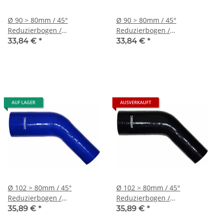
Ø 90 > 80mm / 45°
Ø 90 > 80mm / 45°
Reduzierbogen /
Reduzierbogen /
Silikonschlauch - blau
Silikonschlauch - schwarz
33,84 €
*
33,84 €
*
AUF LAGER
AUSVERKAUFT
Ø 102 > 80mm / 45°
Ø 102 > 80mm / 45°
Reduzierbogen /
Reduzierbogen /
Silikonschlauch - blau
Silikonschlauch - schwarz
35,89 €
*
35,89 €
*