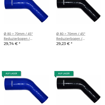
Ø 80 > 70mm / 45°
Ø 80 > 70mm / 45°
Reduzierbogen /
Reduzierbogen /
Silikonschlauch - blau
Silikonschlauch - schwarz
29,74 €
*
29,23 €
*
AUF LAGER
AUF LAGER