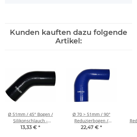
Kunden kauften dazu folgende
Artikel:
Ø 51mm / 45° Bogen /
Ø 70 > 51mm / 90°
Silikonschlauch -
Reduzierbogen /
Red
schwarz
Silikonschlauch - blau
S
13,33 €
*
22,47 €
*