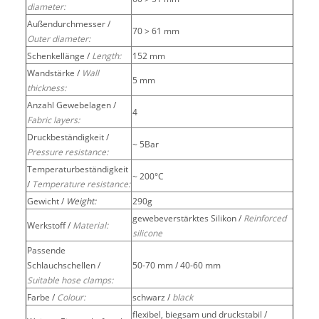
diameter:
Außendurchmesser /
70 > 61 mm
Outer diameter:
Schenkellänge /
Length:
152 mm
Wandstärke /
Wall
5 mm
thickness:
Anzahl Gewebelagen /
4
Fabric layers:
Druckbeständigkeit /
~ 5Bar
Pressure resistance:
Temperaturbeständigkeit
~ 200°C
/
Temperature resistance:
Gewicht /
Weight:
290g
gewebeverstärktes Silikon /
Reinforced
Werkstoff /
Material:
silicone
Passende
Schlauchschellen /
50-70 mm / 40-60 mm
Suitable hose clamps:
Farbe /
Colour:
schwarz /
black
flexibel, biegsam und druckstabil /