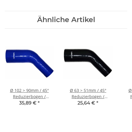
Ähnliche Artikel
Ø 102 > 90mm / 45°
Ø 63 > 51mm / 45°
Ø
Reduzierbogen /
Reduzierbogen /
Silikonschlauch - blau
Silikonschlauch -
S
35,89 €
*
25,64 €
*
schwarz