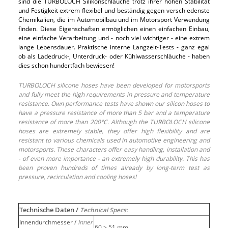
sind die TURBOLOCH Silikonschläuche trotz ihrer hohen Stabilität
und Festigkeit extrem flexibel und beständig gegen verschiedenste
Chemikalien, die im Automobilbau und im Motorsport Verwendung
finden. Diese Eigenschaften ermöglichen einen einfachen Einbau,
eine einfache Verarbeitung und - noch viel wichtiger - eine extrem
lange Lebensdauer. Praktische interne Langzeit-Tests - ganz egal
ob als Ladedruck-, Unterdruck- oder Kühlwasserschläuche - haben
dies schon hundertfach bewiesen!
TURBOLOCH silicone hoses have been developed for motorsports
and fully meet the high requirements in pressure and temperature
resistance. Own performance tests have shown our silicon hoses to
have a pressure resistance of more than 5 bar and a temperature
resistance of more than 200°C. Although the TURBOLOCH silicone
hoses are extremely stable, they offer high flexibility and are
resistant to various chemicals used in automotive engineering and
motorsports. These characters offer easy handling, installation and
- of even more importance - an extremely high durability. This has
been proven hundreds of times already by long-term test as
pressure, recirculation and cooling hoses!
Technische Daten /
Technical Specs:
Innendurchmesser /
Inner
60 > 51 mm