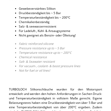
Gewebeverstärktes Silikon
Druckbeständigkeit bis ~ 5 Bar
Temperaturbeständigkeit bis ~ 200°C
Chemikalienbeständig
Salz- & seewasserresistent
Für Ladeluft-, Kühl- & Ansaugsysteme
Nicht geeignet als Benzin- oder Ölleitung!
Fabric reinforced silicone
Pressure resistance up to ~ 5 Bar
Temperature resistance up to ~ 200°C
Chemical resistance
Salt- & Seawater resistant
For vacuum-, coolant- & boost pressure lines
Not for fuel or oil lines!
TURBOLOCH Silikonschläuche wurden für den Motorsport
entwickelt und werden den hohen Anforderungen in Sachen Druck-
und Temperaturbeständigkeit in vollstem Maße gerecht. Eigene
Belastungstests haben eine Druckbeständigkeit von über 5 Bar und
eine Temperaturbeständigkeit von über 200°C ergeben. Zudem