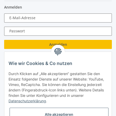
Anmelden
E-Mail-Adresse
Passwort
Anmelden
Passwort vergessen
Wie wir Cookies & Co nutzen
Neu hier?
Jetzt registrieren!
Durch Klicken auf „Alle akzeptieren“ gestatten Sie den
Turboloch GmbH
Einsatz folgender Dienste auf unserer Website: YouTube,
Vimeo, ReCaptcha. Sie können die Einstellung jederzeit
Almenweg 27
ändern (Fingerabdruck-Icon links unten). Weitere Details
finden Sie unter
Konfigurieren
und in unserer
67256 Weisenheim am Sand
Datenschutzerklärung
.
Tel.: + 49/ (0)6353/ 9368241
Alle akzeptieren
E-Mail: info@turboloch.de