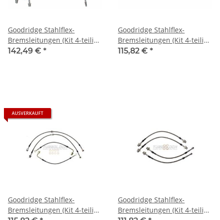
Goodridge Stahlflex-
Goodridge Stahlflex-
Bremsleitungen (Kit 4-teilig,
Bremsleitungen (Kit 4-teilig,
ABE) - BMW Z4 (E89)
ABE) - Mercedes Benz C-
142,49 €
*
115,82 €
*
Klasse W204 (alle)
AUSVERKAUFT
Goodridge Stahlflex-
Goodridge Stahlflex-
Bremsleitungen (Kit 4-teilig,
Bremsleitungen (Kit 4-teilig,