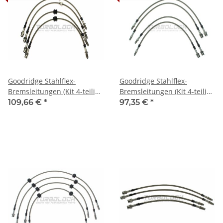
Goodridge Stahlflex-
Goodridge Stahlflex-
Bremsleitungen (Kit 4-teilig,
Bremsleitungen (Kit 4-teilig,
ABE) - BMW E46 M3 / M3
ABE) - BMW Z3 M Roadster /
109,66 €
*
97,35 €
*
CSL
Coupe