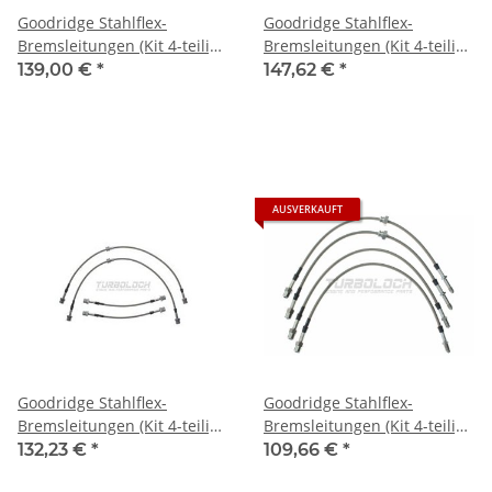
Goodridge Stahlflex-
Goodridge Stahlflex-
Bremsleitungen (Kit 4-teilig,
Bremsleitungen (Kit 4-teilig,
ABE) - Audi TT (8N) alle
ABE) - Audi TT RS 2.5 (8J)
139,00 €
*
147,62 €
*
außer VR6
AUSVERKAUFT
Goodridge Stahlflex-
Goodridge Stahlflex-
Bremsleitungen (Kit 4-teilig,
Bremsleitungen (Kit 4-teilig,
ABE) - Audi TT TTS (8J)
ABE) - BMW E36 (mit E46
132,23 €
*
109,66 €
*
Hinterachse)