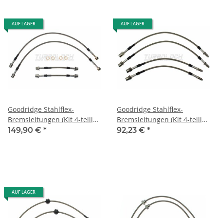
AUF LAGER
AUF LAGER
Goodridge Stahlflex-
Goodridge Stahlflex-
Bremsleitungen (Kit 4-teilig,
Bremsleitungen (Kit 4-teilig,
ABE) - Audi A3/S3 ab '97 (nur
ABE) - Audi Coupé Quattro
149,90 €
*
92,23 €
*
Quattro)
2.2 Turbo
AUF LAGER