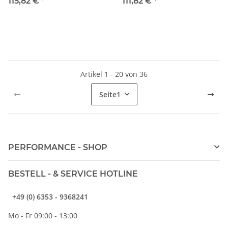
ABE) - Mitsubishi Lancer Evo
ABE) - Nissan 200SX (Type
115,82 €
*
111,82 €
*
VIII / Evo IX
S14)
Artikel 1 - 20 von 36
Seite
1
PERFORMANCE - SHOP
BESTELL - & SERVICE HOTLINE
+49 (0) 6353 - 9368241
Mo - Fr 09:00 - 13:00