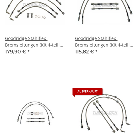
Goodridge Stahlflex-
Goodridge Stahlflex-
Bremsleitungen (Kit 4-teilig,
Bremsleitungen (Kit 4-teilig,
ABE) - Audi RS4 (B7) ab
ABE) - Audi TT (8N) 3.2 VR6
179,90 €
*
115,82 €
*
09.2005
Quattro
AUSVERKAUFT