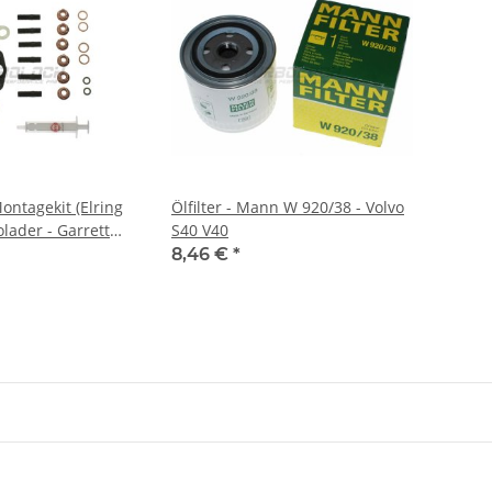
ontagekit (Elring
Ölfilter - Mann W 920/38 - Volvo
lader - Garrett
S40 V40
ubishi, Nísan,
8,46 €
*
1.9 DI / 1.9 dCi