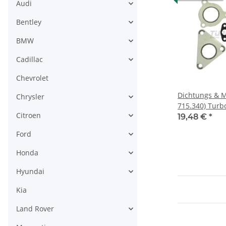
Audi
Bentley
BMW
Cadillac
Chevrolet
Dichtungs & M
Chrysler
715.340) Turbo
Citroen
GT1749V - Mits
19,48 €
*
Renault, Volvo 
Ford
Honda
Hyundai
Kia
Land Rover