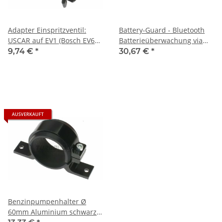
Adapter Einspritzventil:
Battery-Guard - Bluetooth
USCAR auf EV1 (Bosch EV6
Batterieüberwachung via
WV12 EV14 Siemens Deka)
Smartphone
9,74 €
*
30,67 €
*
AUSVERKAUFT
Benzinpumpenhalter Ø
60mm Aluminium schwarz -