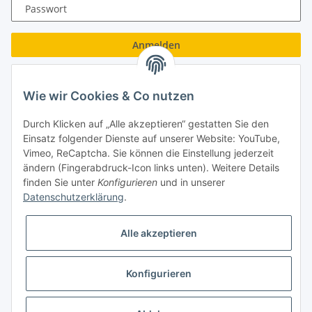
Passwort
Anmelden
Passwort vergessen
Wie wir Cookies & Co nutzen
Neu hier?
Jetzt registrieren!
Durch Klicken auf „Alle akzeptieren“ gestatten Sie den
Turboloch GmbH
Einsatz folgender Dienste auf unserer Website: YouTube,
Vimeo, ReCaptcha. Sie können die Einstellung jederzeit
Almenweg 27
ändern (Fingerabdruck-Icon links unten). Weitere Details
finden Sie unter
Konfigurieren
und in unserer
67256 Weisenheim am Sand
Datenschutzerklärung
.
Tel.: + 49/ (0)6353/ 9368241
Alle akzeptieren
E-Mail: info@turboloch.de
Impressum
Konfigurieren
* Alle Preise inkl. gesetzlicher USt., zzgl.
Versand