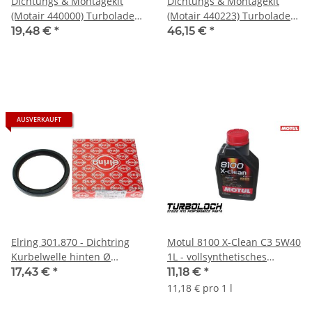
Dichtungs & Montagekit
Dichtungs & Montagekit
(Motair 440000) Turbolader -
(Motair 440223) Turbolader -
Mitsubishi TF035HL6B -
Garrett GT1749VL - BMW
19,48 €
*
46,15 €
*
BMW E36 E38 E39 E46 E53
2.5d 3.0d (M57D30 306D3)
E60 E61 E81 E83 E87 E90-93
(Diesel)
AUSVERKAUFT
Elring 301.870 - Dichtring
Motul 8100 X-Clean C3 5W40
Kurbelwelle hinten Ø
1L - vollsynthetisches
90/110mm - BMW
Motoröl - BMW MB Porsche
17,43 €
*
11,18 €
*
VW (102786)
11,18 € pro 1 l