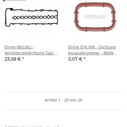
Elring 060.062 -
Elring 074.990 - Dichtung
Ventildeckeldichtung Satz -
Ansaugkrümmer - BMW
BMW M57 (2.5 3.0d) Land
M47 M57 (4/6-Zylinder
23,58 €
*
3,07 €
*
Rover Opel
Diesel)
Artikel 1 - 20 von 20