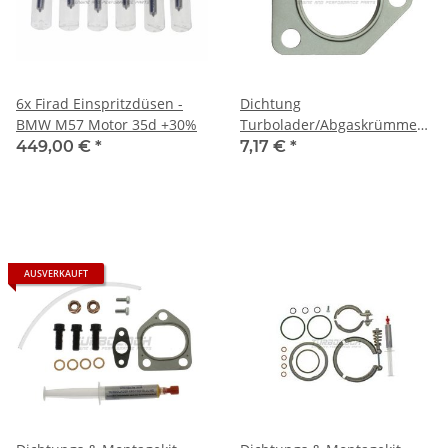
6x Firad Einspritzdüsen -
Dichtung
BMW M57 Motor 35d +30%
Turbolader/Abgaskrümmer
0,5mm Edelstahl V2A - BMW
449,00 €
*
7,17 €
*
E34 E36 E38 E39 E46 E53
Land Rover MG Opel
AUSVERKAUFT