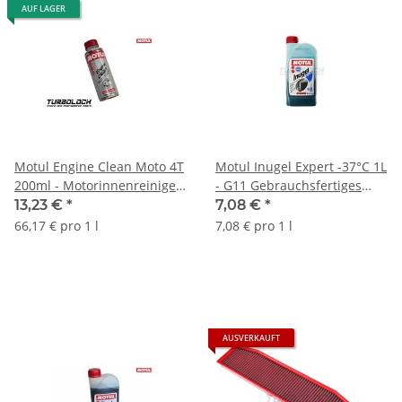
AUF LAGER
Motul Engine Clean Moto 4T
Motul Inugel Expert -37°C 1L
200ml - Motorinnenreiniger
- G11 Gebrauchsfertiges
- 102177
Kühlerfrostschutzmittel
13,23 €
*
7,08 €
*
(102927)
66,17 € pro 1 l
7,08 € pro 1 l
AUSVERKAUFT