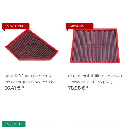
AUSVERKAUFT
AUSVERKAUFT
Sportluftfilter FB479/20 -
BMC Sportluftfilter FB584/20
BMW 1er (E81/E82/E87/E88)
- BMW X5 (E70) X6 (E71) -
3er (E90/E91/E92/E93) X1
M57 (6-Zyl. Diesel)
56,41 €
*
78,98 €
*
(E84) - M47 N47 M 57 N57
(Diesel)
AUF LAGER