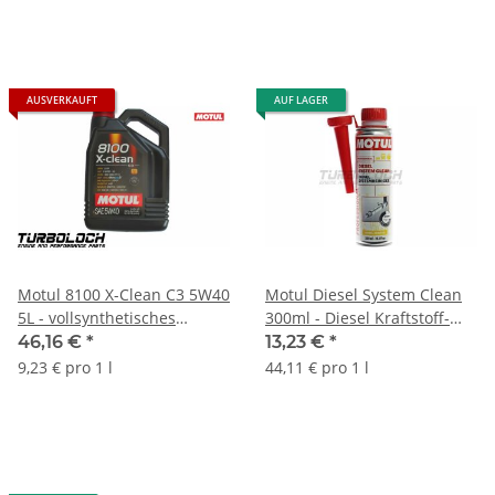
AUSVERKAUFT
AUF LAGER
Motul 8100 X-Clean C3 5W40
Motul Diesel System Clean
5L - vollsynthetisches
300ml - Diesel Kraftstoff-
Motoröl - BMW MB Porsche
Einspritzsystem-Reiniger-
46,16 €
*
13,23 €
*
VW - 102051
108117
9,23 € pro 1 l
44,11 € pro 1 l