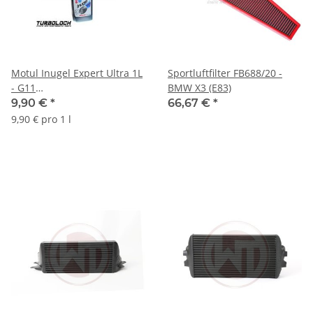
Motul Inugel Expert Ultra 1L
Sportluftfilter FB688/20 -
- G11
BMW X3 (E83)
Kühlerfrostschutzkonzentrat
9,90 €
*
66,67 €
*
(101079)
9,90 € pro 1 l