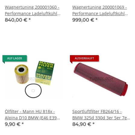
Wagnertuning 200001060 -
Wagnertuning 200001069 -
Performance Ladeluftkühler
Performance Ladeluftkühler
Kit für BMW E60 E61 E63
BMW F01 F02 F06 F07 F10
840,00 €
*
999,00 €
*
E64 6-Zyl. Diesel
F11 F12 F13 F18
AUF LAGER
AUSVERKAUFT
Ölfilter - Mann HU 818x -
Sportluftfilter FB264/16 -
Alpina D10 BMW (E46 E39
BMW 325d 330d 3er 5er 7er
E38 X5 3.0d) Range Rover III
X3 X5 X6 30d
9,90 €
*
84,90 €
*
(3.0d) Opel Omega 2.5 DTI