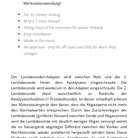
Werkstattanwendung!
For 02-Sensor testing
M18 x 1,5mm thread
Fitting most of the common O2 sensor threads
Easy installation
Made in Germany
No approval - only for off road use! Only for work shop
useage!
Der Lamdasonden-Adapter wird zwischen Rohr und der 2.
Lambdasonde hinter dem Katalysator eingeschraubt. Die
Lambdasonde wird wiederum in den Adapter eingeschraubt. Die 2.
Lambdasonde dient ausschießlich zu Kontrolle der
Katalysatorfunktion (= Protokollsonde). Ist dieser schadhaft erkennt
das Motorsteuergerät dies daran, dass die Abgaswerte nicht mehr
den Normalwerten entsprechen. Durch das Zurückverlegen der
Lambdasonde (größerer Abstand zwischen Sonde und Abgasstrom)
wird die Lambdasonde mit deutlich weniger Abgas versorgt womit
die im Steuergerät abgelegte Differenz zwischen der Vorkat- und
Nachkatsonde wieder annähernd hergestellt werden kann. Diese
Methode stellt lediglich eine Annäherung da und funktioniert