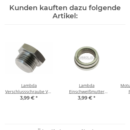
Kunden kauften dazu folgende
Artikel:
Lambda
Lambda
Motu
Verschlussschraube V2A
Einschweißmutter
Edelstahl M18x1,5mm
M18x1,5mm Edelstahl
K
3,99 €
*
3,99 €
*
V2A
Sp