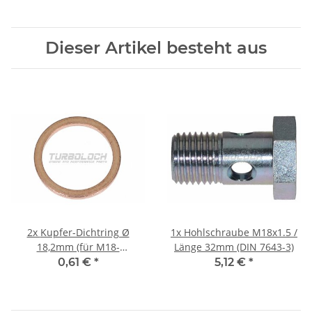
Dieser Artikel besteht aus
2x
Kupfer-Dichtring Ø
1x
Hohlschraube M18x1.5 /
18,2mm (für M18-
Länge 32mm (DIN 7643-3)
Verschraubungen) DIN 7603
0,61 €
*
5,12 €
*