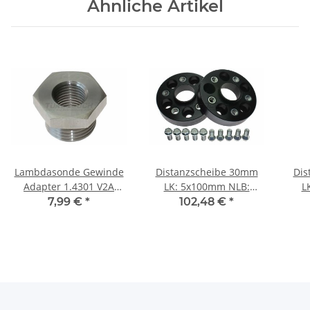
Ähnliche Artikel
Lambdasonde Gewinde
Distanzscheibe 30mm
Dis
Adapter 1.4301 V2A
LK: 5x100mm NLB:
L
Edelstahl M18x1,5mm ->
57,1mm - mit
7,99 €
*
102,48 €
*
M12x1,25mm
Felgenzentrierung /
Fe
Gewindebuchse "Black
Edition"