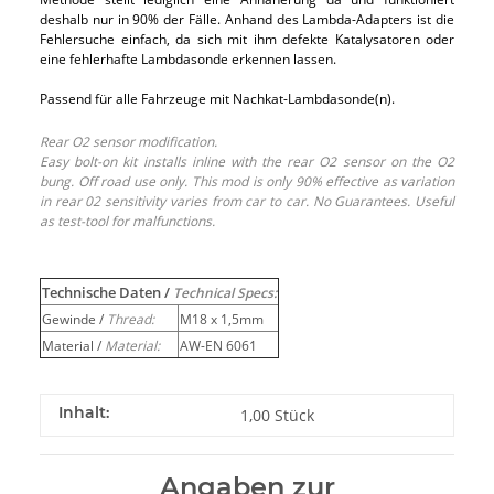
deshalb nur in 90% der Fälle. Anhand des Lambda-Adapters ist die
Fehlersuche einfach, da sich mit ihm defekte Katalysatoren oder
eine fehlerhafte Lambdasonde erkennen lassen.
Passend für alle Fahrzeuge mit Nachkat-Lambdasonde(n).
Rear O2 sensor modification.
Easy bolt-on kit installs inline with the rear O2 sensor on the O2
bung. Off road use only. This mod is only 90% effective as variation
in rear 02 sensitivity varies from car to car. No Guarantees. Useful
as test-tool for malfunctions.
Technische Daten /
Technical Specs:
Gewinde /
Thread:
M18 x 1,5mm
Material /
Material:
AW-EN 6061
Inhalt:
1,00 Stück
Angaben zur