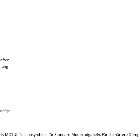
Loading...
aften
umung
orbing
Basis MOTUL Technosynthese für Standard-Motorradgabeln. Für die härtere Dämpf