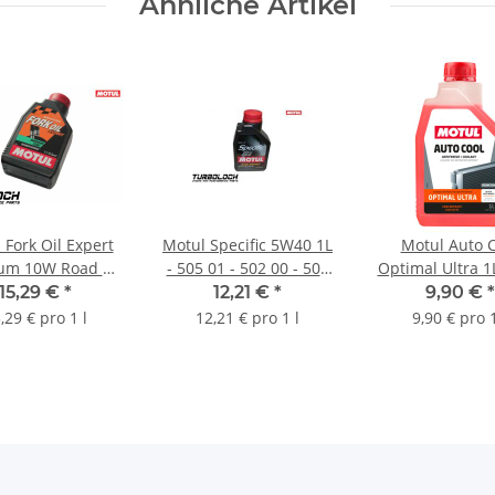
Ähnliche Artikel
 Fork Oil Expert
Motul Specific 5W40 1L
Motul Auto 
um 10W Road &
- 505 01 - 502 00 - 505
Optimal Ultra 1
oad 1L - Gabelöl
00 - Audi Seat Skoda
G12+
15,29 €
*
12,21 €
*
9,90 €
*
weiche Gabeln
VW PD - TDI (101573)
Kühlerfrostschu
,29 € pro 1 l
12,21 € pro 1 l
9,90 € pro 1
(822211)
(101069)