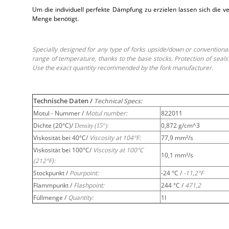
Um die individuell perfekte Dämpfung zu erzielen lassen sich di
Menge benötigt.
Specially designed for any type of forks upside/down or conventional
range of temperature, thanks to the base stocks. Protection of seals 
Use the exact quantity recommended by the fork manufacturer.
Technische Daten /
Technical Specs:
Motul - Nummer /
Motul number:
822011
Dichte (20°C)/
0,872 g/cm^3
Density (15°):
Viskosität bei 40°C/
Viscosity at 104°F:
77,9 mm²/s
Viskosität bei 100°C/
Viscosity at 100°C
10,1 mm²/s
(212°F):
Stockpunkt /
Pourpoint:
-24 °C /
-11,2°F
Flammpunkt /
Flashpoint:
244 °C /
471,2
Füllmenge /
Quantity:
1l