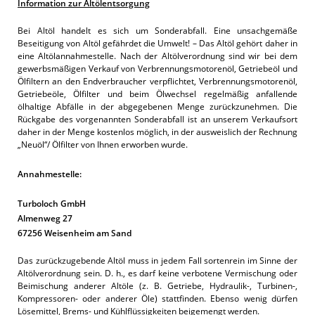
Information zur Altölentsorgung
Bei Altöl handelt es sich um Sonderabfall. Eine unsachgemäße
Beseitigung von Altöl gefährdet die Umwelt! – Das Altöl gehört daher in
eine Altölannahmestelle. Nach der Altölverordnung sind wir bei dem
gewerbsmäßigen Verkauf von Verbrennungsmotorenöl, Getriebeöl und
Ölfiltern an den Endverbraucher verpflichtet, Verbrennungsmotorenöl,
Getriebeöle, Ölfilter und beim Ölwechsel regelmäßig anfallende
ölhaltige Abfälle in der abgegebenen Menge zurückzunehmen. Die
Rückgabe des vorgenannten Sonderabfall ist an unserem Verkaufsort
daher in der Menge kostenlos möglich, in der ausweislich der Rechnung
„Neuöl“/ Ölfilter von Ihnen erworben wurde.
Annahmestelle:
Turboloch GmbH
Almenweg 27
67256 Weisenheim am Sand
Das zurückzugebende Altöl muss in jedem Fall sortenrein im Sinne der
Altölverordnung sein. D. h., es darf keine verbotene Vermischung oder
Beimischung anderer Altöle (z. B. Getriebe, Hydraulik-, Turbinen-,
Kompressoren- oder anderer Öle) stattfinden. Ebenso wenig dürfen
Lösemittel, Brems- und Kühlflüssigkeiten beigemengt werden.