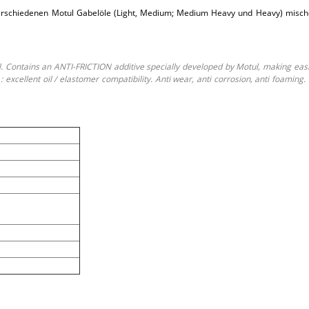
e verschiedenen Motul Gabelöle (Light, Medium; Medium Heavy und Heavy) misc
. Contains an ANTI-FRICTION additive specially developed by Motul, making easie
: excellent oil / elastomer compatibility. Anti wear, anti corrosion, anti foaming