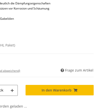
eutlich die Dämpfungseigenschaften
hützen vor Korrosion und Schäumung
 Gabelölen
DHL Paket)
Frage zum Artikel
nd abweichend)
In den Warenkorb
ck
den geladen ...