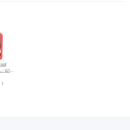
Cool
L - G12
tzkonzentrat
 l