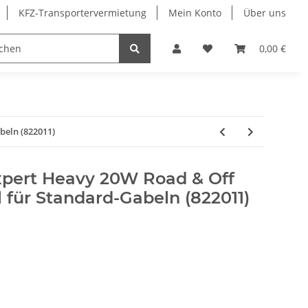
KFZ-Transportervermietung
Mein Konto
Über uns
Sonderangebote
Merchandising
0,00 €
beln (822011)
Expert Heavy 20W Road & Off
l für Standard-Gabeln (822011)