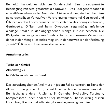
Bei Altöl handelt es sich um Sonderabfall. Eine unsachgemäße
Beseitigung von Altöl gefährdet die Umwelt! – Das Altöl gehört daher in
eine Altölannahmestelle. Nach der Altölverordnung sind wir bei dem
gewerbsmäßigen Verkauf von Verbrennungsmotorenöl, Getriebeöl und
Ölfiltern an den Endverbraucher verpflichtet, Verbrennungsmotorenöl,
Getriebeöle, Ölfilter und beim Ölwechsel regelmäßig anfallende
ölhaltige Abfälle in der abgegebenen Menge zurückzunehmen. Die
Rückgabe des vorgenannten Sonderabfall ist an unserem Verkaufsort
daher in der Menge kostenlos möglich, in der ausweislich der Rechnung
„Neuöl“/ Ölfilter von Ihnen erworben wurde.
Annahmestelle:
Turboloch GmbH
Almenweg 27
67256 Weisenheim am Sand
Das zurückzugebende Altöl muss in jedem Fall sortenrein im Sinne der
Altölverordnung sein. D. h., es darf keine verbotene Vermischung oder
Beimischung anderer Altöle (z. B. Getriebe, Hydraulik-, Turbinen-,
Kompressoren- oder anderer Öle) stattfinden. Ebenso wenig dürfen
Lösemittel, Brems- und Kühlflüssigkeiten beigemengt werden.