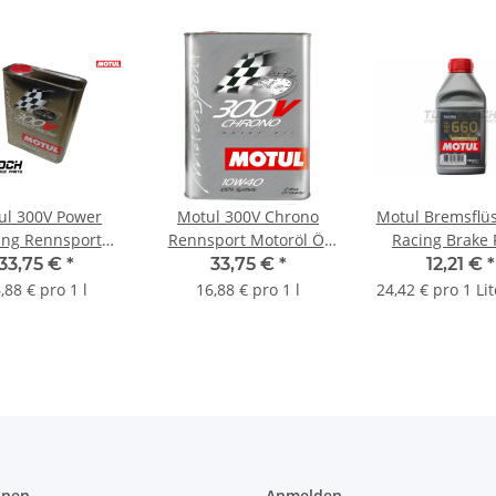
ul 300V Power
Motul 300V Chrono
Motul Bremsflüs
ing Rennsport
Rennsport Motoröl Öl
Racing Brake 
öl Öl 5W30 - 2L
10W40 - 2L 104243
RBF660 DOT 4 - 
33,75 €
*
33,75 €
*
12,21 €
*
104241
101666
,88 € pro 1 l
16,88 € pro 1 l
24,42 € pro 1 Li
onen
Anmelden