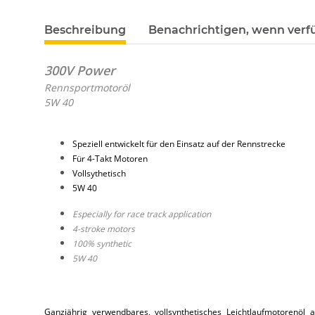
Beschreibung
Benachrichtigen, wenn verf
300V Power
Rennsportmotoröl
5W 40
Speziell entwickelt für den Einsatz auf der Rennstrecke
Für 4-Takt Motoren
Vollsythetisch
5W 40
Especially for race track application
4-stroke motors
100% synthetic
5W 40
Ganzjährig verwendbares, vollsynthetisches Leichtlaufmotorenöl 