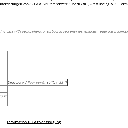
e Anforderungen von ACEA & API Referenzen: Subaru WRT, Graff Racing WRC, Form
cing cars with atmospheric or turbocharged engines, engines, requiring maximu
Stockpunkt/
Pour point:
-36 °C /
-33 °F
rown
Information zur Altölentsorgung