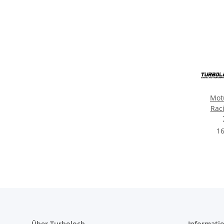
Mot
Rac
Motor
16
Über Turboloch
Informati