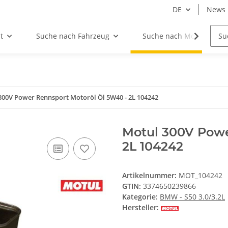
DE
News
t
Suche nach Fahrzeug
Suche nach Motor
300V Power Rennsport Motoröl Öl 5W40 - 2L 104242
Motul 300V Powe
2L 104242
Artikelnummer:
MOT_104242
GTIN:
3374650239866
Kategorie:
BMW - S50 3.0/3.2L
Hersteller: