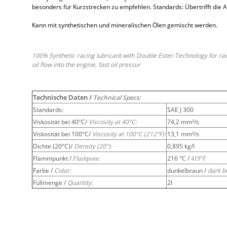
besonders für Kurzstrecken zu empfehlen. Standards: Übertrifft di
Kann mit synthetischen und mineralischen Ölen gemischt werden.
100% Synthetic racing lubricant with Double Ester-Technology for ra
oil flow into the engine, fast oil pressur
Technische Daten /
Technical Specs:
Standards:
SAE J 300
Viskosität bei 40°C/
Viscosity at 40°C:
74,2 mm²/s
Viskosität bei 100°C/
Viscosity at 100°C (212°F):
13,1 mm²/s
Dichte (20°C)/
Density (20°):
0,895 kg/l
Flammpunkt /
216 °C /
Flashpoint:
419°F
Farbe /
Color:
dunkelbraun /
dark b
Füllmenge /
Quantity:
2l