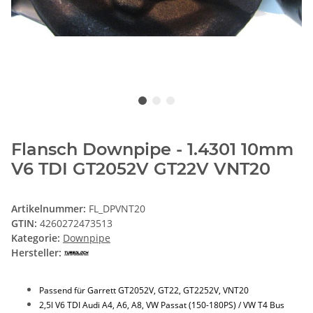
Flansch Downpipe - 1.4301 10mm
V6 TDI GT2052V GT22V VNT20
Artikelnummer:
FL_DPVNT20
GTIN:
4260272473513
Kategorie:
Downpipe
Hersteller:
Passend für Garrett GT2052V, GT22, GT2252V, VNT20
2,5l V6 TDI Audi A4, A6, A8, VW Passat (150-180PS) / VW T4 Bus