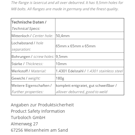
The flange is lasercut and all over deburred. It has 9,5mm holes for
M8 bolts. All flanges are made in germany and the finest quality.
Technische Daten /
Technical Specs:
Mittenloch /
Center hole:
50,4mm
Lochabstand /
hole
65mm x 65mm x 65mm
separation:
Bohrungen /
screw holes:
9,5mm
Stärke /
Thickness:
10mm
Werkstoff /
Material:
1.4301 Edelstahl /
1.4301 stainless steel
Gewicht /
weight:
180g
Weitere Eigenschaften /
komplett entgratet, gut schweißbar /
Further properties:
allover deburred, good to weld
Angaben zur Produktsicherheit
Product Safety Information
Turboloch GmbH
Almenweg 27
67256 Weisenheim am Sand