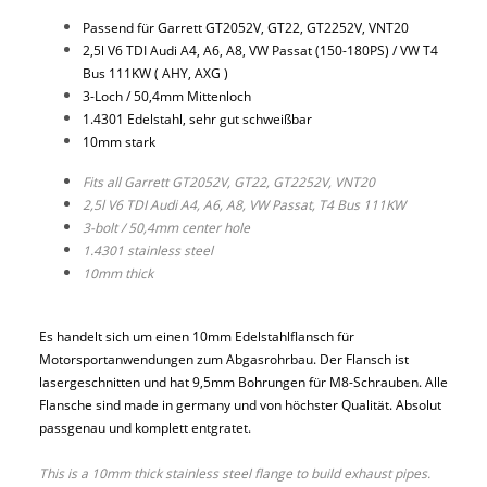
Passend für Garrett GT2052V, GT22, GT2252V, VNT20
2,5l V6 TDI Audi A4, A6, A8, VW Passat (150-180PS) / VW T4
Bus 111KW ( AHY, AXG )
3-Loch / 50,4mm Mittenloch
1.4301 Edelstahl, sehr gut schweißbar
10mm stark
Fits all Garrett GT2052V, GT22, GT2252V, VNT20
2,5l V6 TDI Audi A4, A6, A8, VW Passat, T4 Bus 111KW
3-bolt / 50,4mm center hole
1.4301 stainless steel
10mm thick
Es handelt sich um einen 10mm Edelstahlflansch für
Motorsportanwendungen zum Abgasrohrbau. Der Flansch ist
lasergeschnitten und hat 9,5mm Bohrungen für M8-Schrauben. Alle
Flansche sind made in germany und von höchster Qualität. Absolut
passgenau und komplett entgratet.
This is a 10mm thick stainless steel flange to build exhaust pipes.