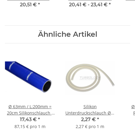
70mm L: 150mm (mit
Edelstahl 1.4301 - VAG
/ 
20,51 €
*
20,41 € -
23,41 €
*
Interlock)
2.5 V6 TDI
Ähnliche Artikel
Ø 63mm / L:200mm =
Silikon
Ø
20cm Silikonschlauch -
Unterdruckschlauch Ø 6
blau
mm - weiß
S
17,43 €
*
2,27 €
*
87,15 € pro 1 m
2,27 € pro 1 m