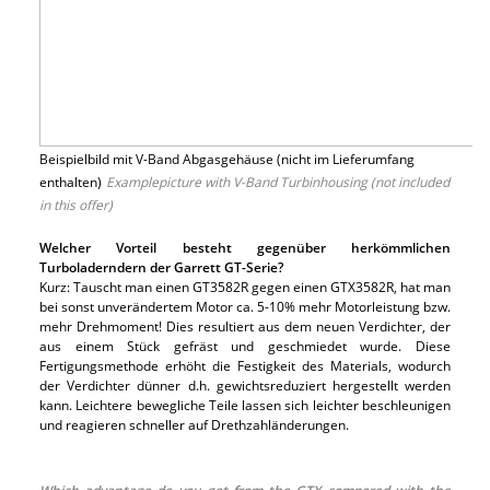
Beispielbild mit V-Band Abgasgehäuse (nicht im Lieferumfang
enthalten)
Examplepicture with V-Band Turbinhousing (not included
in this offer)
Welcher Vorteil besteht gegenüber herkömmlichen
Turboladerndern der Garrett GT-Serie?
Kurz: Tauscht man einen GT3582R gegen einen GTX3582R, hat man
bei sonst unverändertem Motor ca. 5-10% mehr Motorleistung bzw.
mehr Drehmoment! Dies resultiert aus dem neuen Verdichter, der
aus einem Stück gefräst und geschmiedet wurde. Diese
Fertigungsmethode erhöht die Festigkeit des Materials, wodurch
der Verdichter dünner d.h. gewichtsreduziert hergestellt werden
kann. Leichtere bewegliche Teile lassen sich leichter beschleunigen
und reagieren schneller auf Drethzahländerungen.