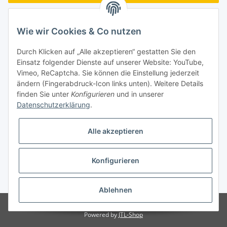
Passwort vergessen
Wie wir Cookies & Co nutzen
Neu hier?
Jetzt registrieren!
Durch Klicken auf „Alle akzeptieren“ gestatten Sie den
Turboloch GmbH
Einsatz folgender Dienste auf unserer Website: YouTube,
Vimeo, ReCaptcha. Sie können die Einstellung jederzeit
Almenweg 27
ändern (Fingerabdruck-Icon links unten). Weitere Details
finden Sie unter
Konfigurieren
und in unserer
67256 Weisenheim am Sand
Datenschutzerklärung
.
Tel.: + 49/ (0)6353/ 9368241
Alle akzeptieren
E-Mail: info@turboloch.de
Impressum
Konfigurieren
* Alle Preise inkl. gesetzlicher USt., zzgl.
Versand
Ablehnen
© Turboloch GmbH
Powered by
JTL-Shop