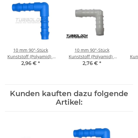
10 mm 90°-Stück
10 mm 90°-Stück
Kunststoff (Polyamid) -
Kunststoff (Polyamid) -
Kun
blau
weiß
2,96 €
*
2,76 €
*
Kunden kauften dazu folgende
Artikel: