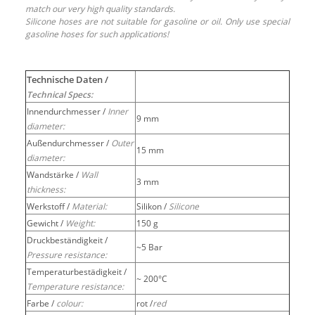
match our very high quality standards.
Silicone hoses are not suitable for gasoline or oil. Only use special
gasoline hoses for such applications!
Technische Daten /
Technical Specs:
Innendurchmesser /
Inner
9 mm
diameter:
Außendurchmesser /
Outer
15 mm
diameter:
Wandstärke /
Wall
3 mm
thickness:
Werkstoff /
Material:
Silikon /
Silicone
Gewicht /
Weight:
150 g
Druckbeständigkeit /
~5 Bar
Pressure resistance:
Temperaturbestädigkeit /
~ 200°C
Temperature resistance:
Farbe /
colour:
rot /
red