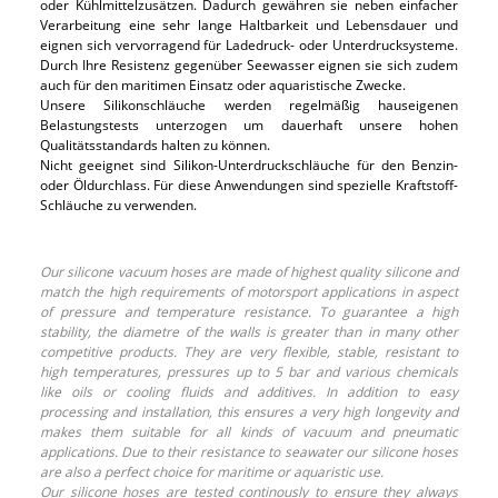
oder Kühlmittelzusätzen. Dadurch gewähren sie neben einfacher
Verarbeitung eine sehr lange Haltbarkeit und Lebensdauer und
eignen sich vervorragend für Ladedruck- oder Unterdrucksysteme.
Durch Ihre Resistenz gegenüber Seewasser eignen sie sich zudem
auch für den maritimen Einsatz oder aquaristische Zwecke.
Unsere Silikonschläuche werden regelmäßig hauseigenen
Belastungstests unterzogen um dauerhaft unsere hohen
Qualitätsstandards halten zu können.
Nicht geeignet sind Silikon-Unterdruckschläuche für den Benzin-
oder Öldurchlass. Für diese Anwendungen sind spezielle Kraftstoff-
Schläuche zu verwenden.
Our silicone vacuum hoses are made of highest quality silicone and
match the high requirements of motorsport applications in aspect
of pressure and temperature resistance. To guarantee a high
stability, the diametre of the walls is greater than in many other
competitive products. They are very flexible, stable, resistant to
high temperatures, pressures up to 5 bar and various chemicals
like oils or cooling fluids and additives. In addition to easy
processing and installation, this ensures a very high longevity and
makes them suitable for all kinds of vacuum and pneumatic
applications. Due to their resistance to seawater our silicone hoses
are also a perfect choice for maritime or aquaristic use.
Our silicone hoses are tested continously to ensure they always