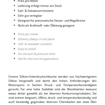
Preis pro Meter
Lieferung erfolgt immer am Stück
Salz- & Seewasserresistent
Sehr gut verlegbar
Geeignet für pneumatische Steuer- und Regelkreise
Nicht als Kraftstoff- oder Ölleitung geeigent
Price per meter
Delivery always in one piece
Salt- & seawater resistent
Easy to install
For vacuum & pressure lines
Not for fuel and oil applications
Unsere Silikon-Unterdruckschläuche werden aus hochwertigstem
Silikon hergestellt und damit den hohen Anforderungen des
Motorsports in Sachen Druck- und Temperaturbeständigkeit
gerecht. Für eine hohe Stabilität sind die Wandstärken bewusst
etwas dicker gewählt als bei diversen Konkurrenzprodukten. Sie
sind extrem biegsam, rißfest, druck- und temperaturbeständig und
auch beständig gegenüber diversen Chemikalien wie etwa Ölen