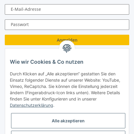
E-Mail-Adresse
Passwort
Anmelden
Passwort vergessen
Wie wir Cookies & Co nutzen
Neu hier?
Jetzt registrieren!
Durch Klicken auf „Alle akzeptieren“ gestatten Sie den
Turboloch GmbH
Einsatz folgender Dienste auf unserer Website: YouTube,
Vimeo, ReCaptcha. Sie können die Einstellung jederzeit
Almenweg 27
ändern (Fingerabdruck-Icon links unten). Weitere Details
finden Sie unter
Konfigurieren
und in unserer
67256 Weisenheim am Sand
Datenschutzerklärung
.
Tel.: + 49/ (0)6353/ 9368241
Alle akzeptieren
E-Mail: info@turboloch.de
Impressum