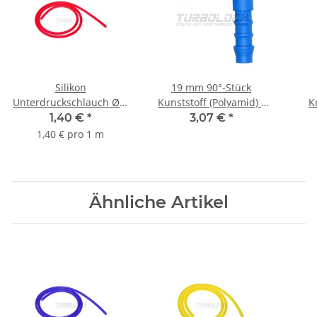
Silikon
19 mm 90°-Stück
Unterdruckschlauch Ø 4
Kunststoff (Polyamid) -
K
mm - rot
blau
Ben
1,40 €
*
3,07 €
*
m
1,40 € pro 1 m
Ähnliche Artikel