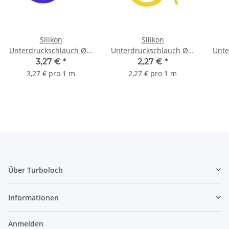
Silikon
Silikon
Unterdruckschlauch Ø 5
Unterdruckschlauch Ø 6
Unte
mm - blau
mm - gelb
3,27 €
*
2,27 €
*
3,27 € pro 1 m
2,27 € pro 1 m
Über Turboloch
Informationen
Anmelden