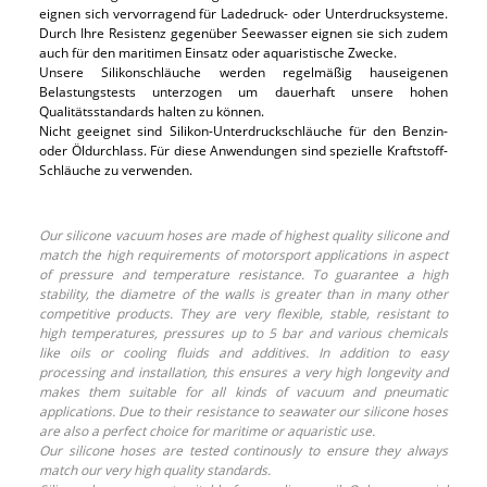
eignen sich vervorragend für Ladedruck- oder Unterdrucksysteme.
Durch Ihre Resistenz gegenüber Seewasser eignen sie sich zudem
auch für den maritimen Einsatz oder aquaristische Zwecke.
Unsere Silikonschläuche werden regelmäßig hauseigenen
Belastungstests unterzogen um dauerhaft unsere hohen
Qualitätsstandards halten zu können.
Nicht geeignet sind Silikon-Unterdruckschläuche für den Benzin-
oder Öldurchlass. Für diese Anwendungen sind spezielle Kraftstoff-
Schläuche zu verwenden.
Our silicone vacuum hoses are made of highest quality silicone and
match the high requirements of motorsport applications in aspect
of pressure and temperature resistance. To guarantee a high
stability, the diametre of the walls is greater than in many other
competitive products. They are very flexible, stable, resistant to
high temperatures, pressures up to 5 bar and various chemicals
like oils or cooling fluids and additives. In addition to easy
processing and installation, this ensures a very high longevity and
makes them suitable for all kinds of vacuum and pneumatic
applications. Due to their resistance to seawater our silicone hoses
are also a perfect choice for maritime or aquaristic use.
Our silicone hoses are tested continously to ensure they always
match our very high quality standards.