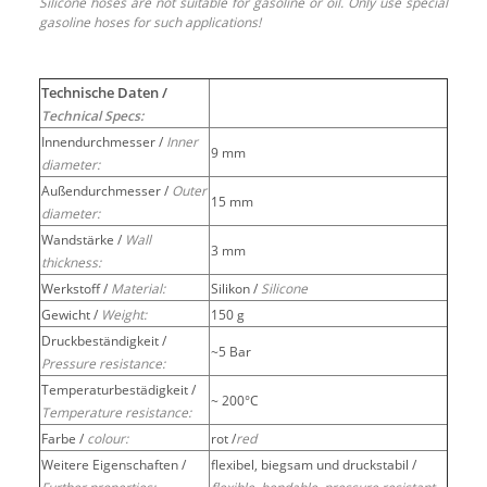
Silicone hoses are not suitable for gasoline or oil. Only use special
gasoline hoses for such applications!
Technische Daten /
Technical Specs:
Innendurchmesser /
Inner
9 mm
diameter:
Außendurchmesser /
Outer
15 mm
diameter:
Wandstärke /
Wall
3 mm
thickness:
Werkstoff /
Material:
Silikon /
Silicone
Gewicht /
Weight:
150 g
Druckbeständigkeit /
~5 Bar
Pressure resistance:
Temperaturbestädigkeit /
~ 200°C
Temperature resistance:
Farbe /
colour:
rot /
red
Weitere Eigenschaften /
flexibel, biegsam und druckstabil /