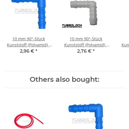
10 mm 90°-Stück
10 mm 90°-Stück
Kunststoff (Polyamid) -
Kunststoff (Polyamid) -
Kun
blau
weiß
2,96 €
*
2,76 €
*
Others also bought: