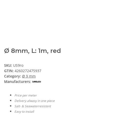
Ø 8mm, L: 1m, red
SKU:
US9ro
GTIN:
4260272475937
Category:
Ø 9 mm
Manufacturers:
Price per meter
Delivery alwasy in one piece
Salt- & Seawaterresistent
Easy to install