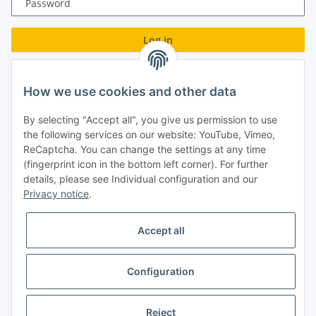
Password
Log in
Forgot password
How we use cookies and other data
New to our online shop?
Register now!
By selecting "Accept all", you give us permission to use
Turboloch GmbH
the following services on our website: YouTube, Vimeo,
ReCaptcha. You can change the settings at any time
Almenweg 27
(fingerprint icon in the bottom left corner). For further
details, please see Individual configuration and our
67256 Weisenheim am Sand
Privacy notice
.
Tel.: + 49/ (0)6353/ 9368241
Accept all
E-Mail: info@turboloch.de
Impressum
Configuration
* All prices incl. VAT, plus
shipping fees
Reject