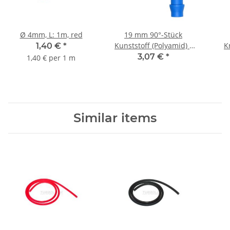
Ø 4mm, L: 1m, red
19 mm 90°-Stück
Kunststoff (Polyamid) -
K
1,40 €
*
blau
Ben
3,07 €
*
1,40 € per 1 m
m
Similar items