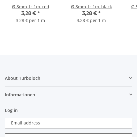
Ø 8mm, L: 1m, red
Ø 8mm, L: 1m, black
Ø 
3,28 €
*
3,28 €
*
3,28 € per 1 m
3,28 € per 1 m
About Turboloch
Informationen
Log in
Email address