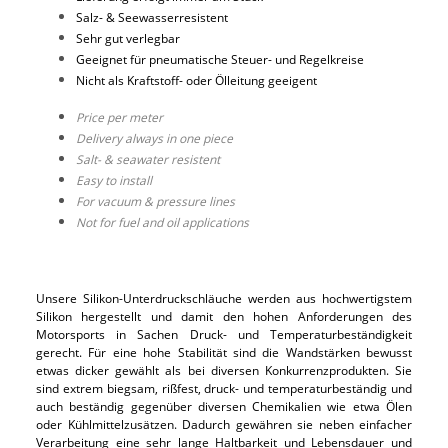
Salz- & Seewasserresistent
Sehr gut verlegbar
Geeignet für pneumatische Steuer- und Regelkreise
Nicht als Kraftstoff- oder Ölleitung geeigent
Price per meter
Delivery always in one piece
Salt- & seawater resistent
Easy to install
For vacuum & pressure lines
Not for fuel and oil applications
Unsere Silikon-Unterdruckschläuche werden aus hochwertigstem
Silikon hergestellt und damit den hohen Anforderungen des
Motorsports in Sachen Druck- und Temperaturbeständigkeit
gerecht. Für eine hohe Stabilität sind die Wandstärken bewusst
etwas dicker gewählt als bei diversen Konkurrenzprodukten. Sie
sind extrem biegsam, rißfest, druck- und temperaturbeständig und
auch beständig gegenüber diversen Chemikalien wie etwa Ölen
oder Kühlmittelzusätzen. Dadurch gewähren sie neben einfacher
Verarbeitung eine sehr lange Haltbarkeit und Lebensdauer und