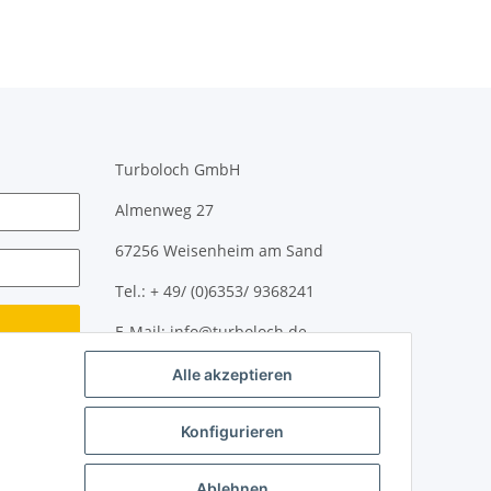
Turboloch GmbH
Almenweg 27
67256 Weisenheim am Sand
Tel.: + 49/ (0)6353/ 9368241
E-Mail: info@turboloch.de
Alle akzeptieren
Impressum
Impressum
Konfigurieren
Ablehnen