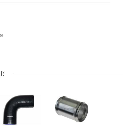
56
l: