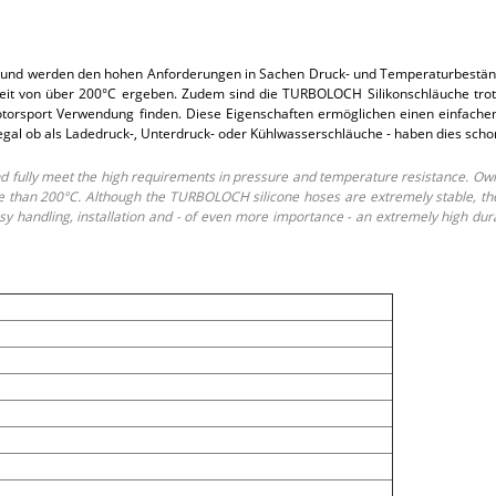
und werden den hohen Anforderungen in Sachen Druck- und Temperaturbeständi
t von über 200°C ergeben. Zudem sind die TURBOLOCH Silikonschläuche trotz i
rsport Verwendung finden. Diese Eigenschaften ermöglichen einen einfachen E
 egal ob als Ladedruck-, Unterdruck- oder Kühlwasserschläuche - haben dies sch
fully meet the high requirements in pressure and temperature resistance. Own
than 200°C. Although the TURBOLOCH silicone hoses are extremely stable, they o
 handling, installation and - of even more importance - an extremely high dur