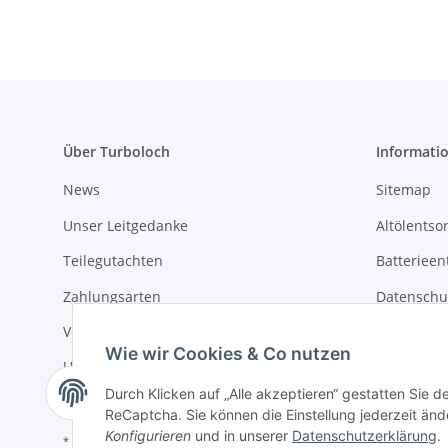
Über Turboloch
Informati
News
Sitemap
Unser Leitgedanke
Altölentso
Teilegutachten
Batterieen
Zahlungsarten
Datenschu
Versandkosten & Lieferung
Widerrufs
Wie wir Cookies & Co nutzen
Umwelt und Entsorgung
AGB
Durch Klicken auf „Alle akzeptieren“ gestatten Sie 
ReCaptcha. Sie können die Einstellung jederzeit ände
Konfigurieren
und in unserer
Datenschutzerklärung
.
* Alle Preise inkl. gesetzlicher USt., zzgl.
Versand