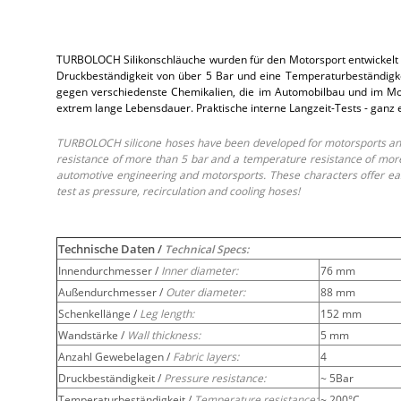
TURBOLOCH Silikonschläuche wurden für den Motorsport entwickelt 
Druckbeständigkeit von über 5 Bar und eine Temperaturbeständigkei
gegen verschiedenste Chemikalien, die im Automobilbau und im Moto
extrem lange Lebensdauer. Praktische interne Langzeit-Tests - ganz
TURBOLOCH silicone hoses have been developed for motorsports and 
resistance of more than 5 bar and a temperature resistance of more 
automotive engineering and motorsports. These characters offer easy
test as pressure, recirculation and cooling hoses!
Technische Daten /
Technical Specs:
Innendurchmesser /
Inner diameter:
76 mm
Außendurchmesser /
Outer diameter:
88 mm
Schenkellänge /
Leg length:
152 mm
Wandstärke /
Wall thickness:
5 mm
Anzahl Gewebelagen /
Fabric layers:
4
Druckbeständigkeit /
Pressure resistance:
~ 5Bar
Temperaturbeständigkeit /
Temperature resistance:
~ 200°C