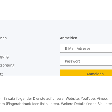
onen
Anmelden
E-Mail-Adresse
rgung
Passwort
tsorgung
Anmelden
tz
recht
Passwort vergessen
Neu hier?
Jetzt registrieren!
den Einsatz folgender Dienste auf unserer Website: YouTube, Vimeo,
rn (Fingerabdruck-Icon links unten). Weitere Details finden Sie unter