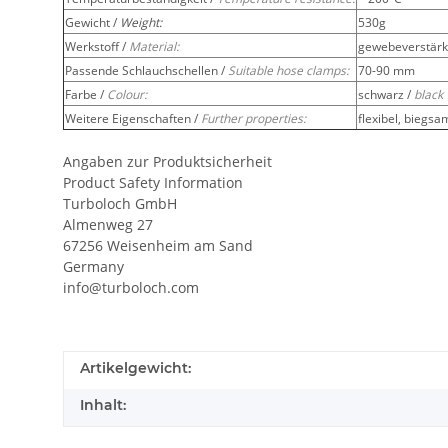
Gewicht /
Weight:
530g
Werkstoff /
Material:
gewebeverstärkt
Passende Schlauchschellen /
Suitable hose clamps:
70-90 mm
Farbe /
Colour:
schwarz /
black
Weitere Eigenschaften /
Further properties:
flexibel, biegsa
Angaben zur Produktsicherheit
Product Safety Information
Turboloch GmbH
Almenweg 27
67256 Weisenheim am Sand
Germany
info@turboloch.com
Artikelgewicht:
Inhalt: