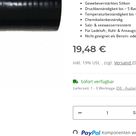
Gewebeverstärktes Silikon
Druckbeständigkeit bis ~ 5 Ba
Temperaturbeständigkeit bis 
Chemikalienbeständig
Salz- & seewasserresistent
Für Ladeluft-, Kühl- & Ansaug
Nicht geeignet als Benzin- ode
19,48 €
inkl. 19% USt. , zzgl.
Versand
(
Sofort verfügbar
Lieferzeit:
1 - 3 Werktage
(DE - Ausla
S
Komponenten wer