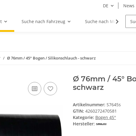
DE
News
t
Suche nach Fahrzeug
Suche nach Motor
°
Ø 76mm / 45° Bogen / Silikonschlauch - schwarz
Ø 76mm / 45° Bog
schwarz
Artikelnummer:
S7645s
GTIN:
4260272470581
Kategorie:
Bogen 45°
Hersteller: