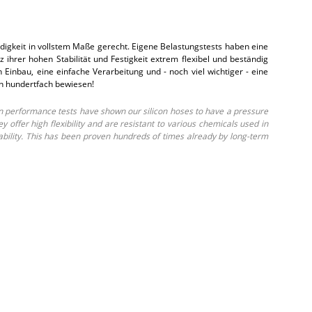
gkeit in vollstem Maße gerecht. Eigene Belastungstests haben eine
hrer hohen Stabilität und Festigkeit extrem flexibel und beständig
inbau, eine einfache Verarbeitung und - noch viel wichtiger - eine
on hundertfach bewiesen!
 performance tests have shown our silicon hoses to have a pressure
ffer high flexibility and are resistant to various chemicals used in
ability. This has been proven hundreds of times already by long-term