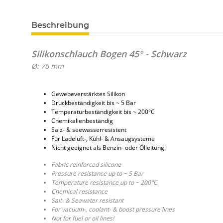
Beschreibung
Silikonschlauch Bogen 45° - Schwarz
Ø: 76 mm
Gewebeverstärktes Silikon
Druckbeständigkeit bis ~ 5 Bar
Temperaturbeständigkeit bis ~ 200°C
Chemikalienbeständig
Salz- & seewasserresistent
Für Ladeluft-, Kühl- & Ansaugsysteme
Nicht geeignet als Benzin- oder Ölleitung!
Fabric reinforced silicone
Pressure resistance up to ~ 5 Bar
Temperature resistance up to ~ 200°C
Chemical resistance
Salt- & Seawater resistant
For vacuum-, coolant- & boost pressure lines
Not for fuel or oil lines!