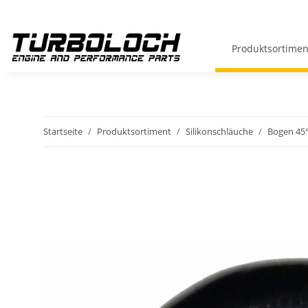
Produktsortimen
Startseite
Produktsortiment
Silikonschläuche
Bogen 45