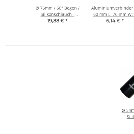
Ø 76mm / 60° Bogen /
Aluminiumverbinder
Silikonschlauch -
60 mm L: 76 mm W:
schwarz
mm - beidseitig gesi
19,88 €
*
6,14 €
*
Ø 54m
Sil