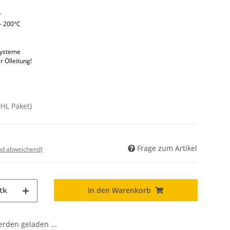
r
~ 200°C
systeme
r Ölleitung!
DHL Paket)
Frage zum Artikel
nd abweichend)
In den Warenkorb
tk
den geladen ...