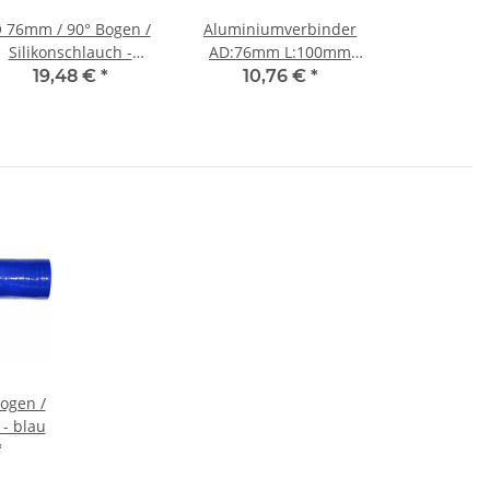
 76mm / 90° Bogen /
Aluminiumverbinder
Silikonschlauch -
AD:76mm L:100mm
schwarz
w:2,5mm
19,48 €
*
10,76 €
*
ogen /
 - blau
*