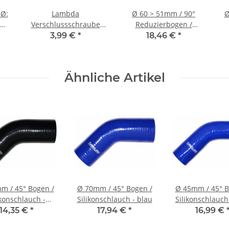
 Ø:
Lambda
Ø 60 > 51mm / 90°
Ø
 2
Verschlussschraube
Reduzierbogen /
ckt
V2A Edelstahl
Silikonschlauch -
3,99 €
*
18,46 €
*
M18x1,5mm
schwarz
Ähnliche Artikel
m / 45° Bogen /
Ø 70mm / 45° Bogen /
Ø 45mm / 45° B
ikonschlauch -
Silikonschlauch - blau
Silikonschlauch
schwarz
14,35 €
*
17,94 €
*
16,99 €