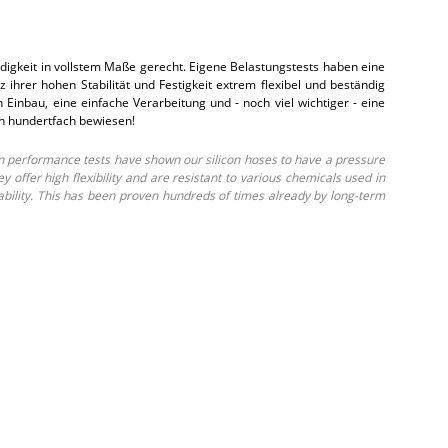
gkeit in vollstem Maße gerecht. Eigene Belastungstests haben eine
hrer hohen Stabilität und Festigkeit extrem flexibel und beständig
inbau, eine einfache Verarbeitung und - noch viel wichtiger - eine
on hundertfach bewiesen!
 performance tests have shown our silicon hoses to have a pressure
ffer high flexibility and are resistant to various chemicals used in
ability. This has been proven hundreds of times already by long-term