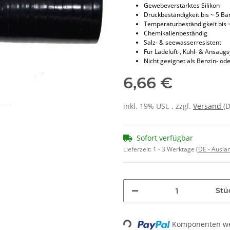
Gewebeverstärktes Silikon
Druckbeständigkeit bis ~ 5 Ba
Temperaturbeständigkeit bis 
Chemikalienbeständig
Salz- & seewasserresistent
Für Ladeluft-, Kühl- & Ansaug
Nicht geeignet als Benzin- ode
6,66 €
inkl. 19% USt. , zzgl.
Versand
(
Sofort verfügbar
Lieferzeit:
1 - 3 Werktage
(DE - Ausla
Stü
Komponenten wer