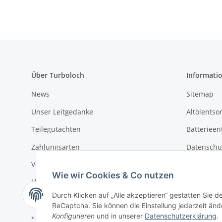
Über Turboloch
Informati
News
Sitemap
Unser Leitgedanke
Altölentso
Teilegutachten
Batterieen
Zahlungsarten
Datenschu
Versandkosten & Lieferung
Widerrufs
Wie wir Cookies & Co nutzen
Umwelt und Entsorgung
AGB
Durch Klicken auf „Alle akzeptieren“ gestatten Sie 
ReCaptcha. Sie können die Einstellung jederzeit ände
Konfigurieren
und in unserer
Datenschutzerklärung
.
* Alle Preise inkl. gesetzlicher USt., zzgl.
Versand