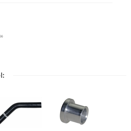
56
l: