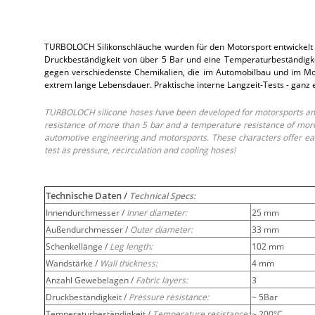
TURBOLOCH Silikonschläuche wurden für den Motorsport entwickelt 
Druckbeständigkeit von über 5 Bar und eine Temperaturbeständigkei
gegen verschiedenste Chemikalien, die im Automobilbau und im Moto
extrem lange Lebensdauer. Praktische interne Langzeit-Tests - ganz
TURBOLOCH silicone hoses have been developed for motorsports and 
resistance of more than 5 bar and a temperature resistance of more 
automotive engineering and motorsports. These characters offer easy
test as pressure, recirculation and cooling hoses!
Technische Daten /
Technical Specs:
Innendurchmesser /
Inner diameter:
25 mm
Außendurchmesser /
Outer diameter:
33 mm
Schenkellänge /
Leg length:
102 mm
Wandstärke /
Wall thickness:
4 mm
Anzahl Gewebelagen /
Fabric layers:
3
Druckbeständigkeit /
Pressure resistance:
~ 5Bar
Temperaturbeständigkeit /
Temperature resistance:
~ 200°C