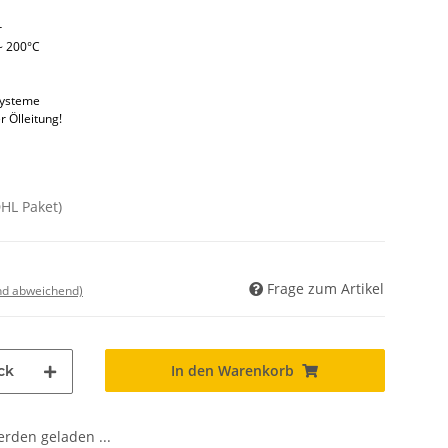
r
~ 200°C
systeme
r Ölleitung!
DHL Paket)
Frage zum Artikel
nd abweichend)
In den Warenkorb
ck
den geladen ...