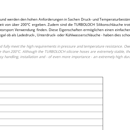
und werden den hohen Anforderungen in Sachen Druck- und Temperaturbeständi
t von über 200°C ergeben. Zudem sind die TURBOLOCH Silikonschläuche trotz i
rsport Verwendung finden. Diese Eigenschaften ermöglichen einen einfachen E
 egal ob als Ladedruck-, Unterdruck- oder Kühlwasserschläuche - haben dies sch
fully meet the high requirements in pressure and temperature resistance. Own
than 200°C. Although the TURBOLOCH silicone hoses are extremely stable, they o
 handling, installation and - of even more importance - an extremely high dur