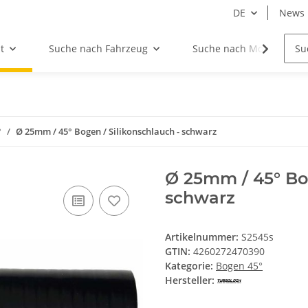
DE
News
t
Suche nach Fahrzeug
Suche nach Motor
°
Ø 25mm / 45° Bogen / Silikonschlauch - schwarz
Ø 25mm / 45° Bog
schwarz
Artikelnummer:
S2545s
GTIN:
4260272470390
Kategorie:
Bogen 45°
Hersteller: