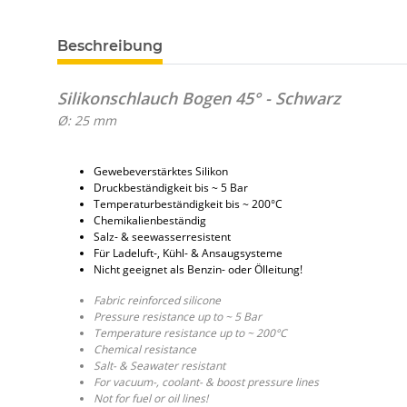
Beschreibung
Silikonschlauch Bogen 45° - Schwarz
Ø: 25 mm
Gewebeverstärktes Silikon
Druckbeständigkeit bis ~ 5 Bar
Temperaturbeständigkeit bis ~ 200°C
Chemikalienbeständig
Salz- & seewasserresistent
Für Ladeluft-, Kühl- & Ansaugsysteme
Nicht geeignet als Benzin- oder Ölleitung!
Fabric reinforced silicone
Pressure resistance up to ~ 5 Bar
Temperature resistance up to ~ 200°C
Chemical resistance
Salt- & Seawater resistant
For vacuum-, coolant- & boost pressure lines
Not for fuel or oil lines!