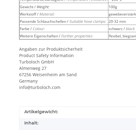
Gewicht /
Weight:
100g
Werkstoff /
Material:
gewebeverstärkt
Passende Schlauchschellen /
Suitable hose clamps:
20-32 mm
Farbe /
Colour:
schwarz /
black
Weitere Eigenschaften /
Further properties:
flexibel, biegsa
Angaben zur Produktsicherheit
Product Safety Information
Turboloch GmbH
Almenweg 27
67256 Weisenheim am Sand
Germany
info@turboloch.com
Artikelgewicht:
Inhalt: