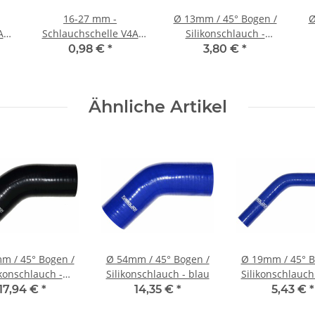
16-27 mm -
Ø 13mm / 45° Bogen /
Ø
A
Schlauchschelle V4A
Silikonschlauch -
9
1.4401 Edelstahl B:9
schwarz
0,98 €
*
3,80 €
*
mm (W5)
Ähnliche Artikel
m / 45° Bogen /
Ø 54mm / 45° Bogen /
Ø 19mm / 45° B
ikonschlauch -
Silikonschlauch - blau
Silikonschlauch
schwarz
17,94 €
*
14,35 €
*
5,43 €
*