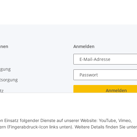
onen
Anmelden
E-Mail-Adresse
rgung
Passwort
tsorgung
Anmelden
tz
recht
Passwort vergessen
Neu hier?
Jetzt registrieren!
den Einsatz folgender Dienste auf unserer Website: YouTube, Vimeo,
rn (Fingerabdruck-Icon links unten). Weitere Details finden Sie unter