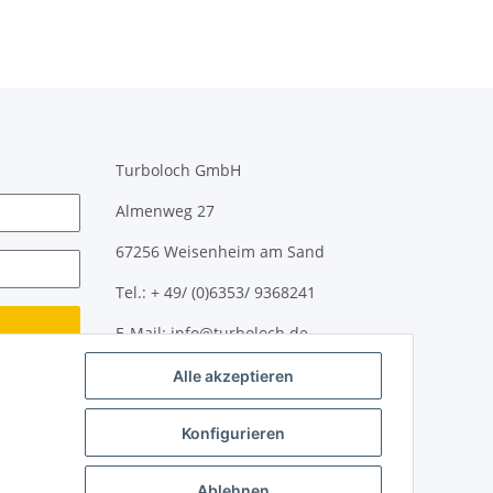
Turboloch GmbH
Almenweg 27
67256 Weisenheim am Sand
Tel.: + 49/ (0)6353/ 9368241
E-Mail: info@turboloch.de
Alle akzeptieren
Impressum
Impressum
Konfigurieren
Ablehnen