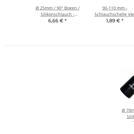
Ø 25mm / 90° Bogen /
90-110 mm -
Silikonschlauch -
Schlauchschelle V4
schwarz
1.4401 Edelstahl B:
6,66 €
*
1,89 €
*
mm (W5)
Ø 70m
Sil