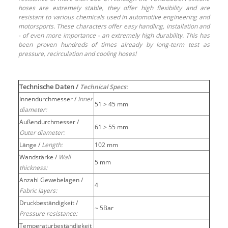
hoses are extremely stable, they offer high flexibility and are
resistant to various chemicals used in automotive engineering and
motorsports. These characters offer easy handling, installation and
- of even more importance - an extremely high durability. This has
been proven hundreds of times already by long-term test as
pressure, recirculation and cooling hoses!
Technische Daten /
Technical Specs:
Innendurchmesser /
Inner
51 > 45 mm
diameter:
Außendurchmesser /
61 > 55 mm
Outer diameter:
Länge /
Length:
102 mm
Wandstärke /
Wall
5 mm
thickness:
Anzahl Gewebelagen /
4
Fabric layers:
Druckbeständigkeit /
~ 5Bar
Pressure resistance:
Temperaturbeständigkeit