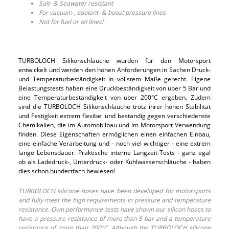
Salt- & Seawater resistant
For vacuum-, coolant- & boost pressure lines
Not for fuel or oil lines!
TURBOLOCH Silikonschläuche wurden für den Motorsport
entwickelt und werden den hohen Anforderungen in Sachen Druck-
und Temperaturbeständigkeit in vollstem Maße gerecht. Eigene
Belastungstests haben eine Druckbeständigkeit von über 5 Bar und
eine Temperaturbeständigkeit von über 200°C ergeben. Zudem
sind die TURBOLOCH Silikonschläuche trotz ihrer hohen Stabilität
und Festigkeit extrem flexibel und beständig gegen verschiedenste
Chemikalien, die im Automobilbau und im Motorsport Verwendung
finden. Diese Eigenschaften ermöglichen einen einfachen Einbau,
eine einfache Verarbeitung und - noch viel wichtiger - eine extrem
lange Lebensdauer. Praktische interne Langzeit-Tests - ganz egal
ob als Ladedruck-, Unterdruck- oder Kühlwasserschläuche - haben
dies schon hundertfach bewiesen!
TURBOLOCH silicone hoses have been developed for motorsports
and fully meet the high requirements in pressure and temperature
resistance. Own performance tests have shown our silicon hoses to
have a pressure resistance of more than 5 bar and a temperature
resistance of more than 200°C. Although the TURBOLOCH silicone