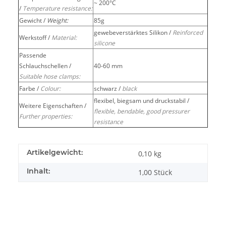
~ 200°C
/
Temperature resistance:
Gewicht /
Weight:
85g
gewebeverstärktes Silikon /
Reinforced
Werkstoff /
Material:
silicone
Passende
Schlauchschellen /
40-60 mm
Suitable hose clamps:
Farbe /
Colour:
schwarz /
black
flexibel, biegsam und druckstabil /
Weitere Eigenschaften /
flexible, bendable, good pressurer
Further properties:
resistance
Artikelgewicht:
0,10
kg
Inhalt:
1,00 Stück