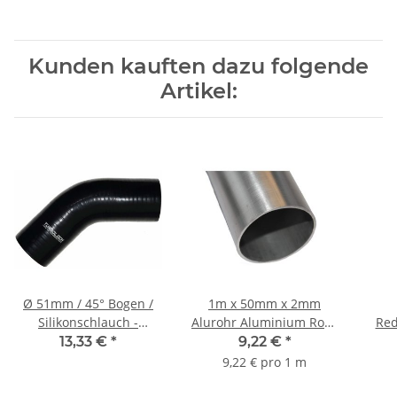
Kunden kauften dazu folgende
Artikel:
Ø 51mm / 45° Bogen /
1m x 50mm x 2mm
Silikonschlauch -
Alurohr Aluminium Rohr
Red
schwarz
Ladeluftrohr EN AW-
S
13,33 €
*
9,22 €
*
6060
9,22 € pro 1 m