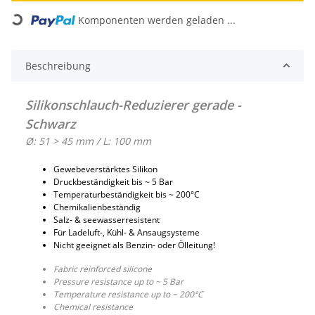
Komponenten werden geladen ...
Loading...
Beschreibung
Silikonschlauch-Reduzierer gerade -
Schwarz
Ø: 51 > 45 mm / L: 100 mm
Gewebeverstärktes Silikon
Druckbeständigkeit bis ~ 5 Bar
Temperaturbeständigkeit bis ~ 200°C
Chemikalienbeständig
Salz- & seewasserresistent
Für Ladeluft-, Kühl- & Ansaugsysteme
Nicht geeignet als Benzin- oder Ölleitung!
Fabric reinforced silicone
Pressure resistance up to ~ 5 Bar
Temperature resistance up to ~ 200°C
Chemical resistance