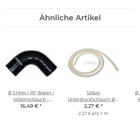
Ähnliche Artikel
Ø 51mm / 90° Bogen /
Silikon
Ø 
Silikonschlauch -
Unterdruckschlauch Ø 6
schwarz
mm - weiß
Sil
16,49 €
*
2,27 €
*
2,27 € pro 1 m