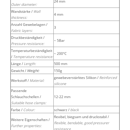
24 mm
Outer diameter:
Wandstärke /
Wall
4 mm
thickness:
Anzahl Gewebelagen /
3
Fabric layers:
Druckbeständigkeit /
~ 5Bar
Pressure resistance:
Temperaturbeständigkeit
~ 200°C
/
Temperature resistance:
Länge /
Length:
500 mm
Gewicht /
Weight:
150g
gewebeverstärktes Silikon /
Reinforced
Werkstoff /
Material:
silicone
Passende
Schlauchschellen /
12-22 mm
Suitable hose clamps:
Farbe /
Colour:
schwarz /
black
flexibel, biegsam und druckstabil /
Weitere Eigenschaften /
flexible, bendable, good pressurer
Further properties:
resistance