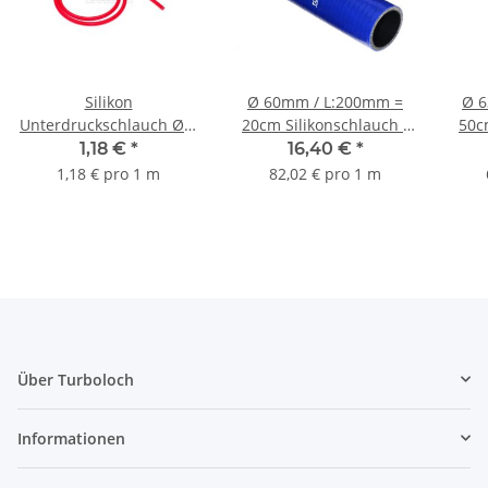
Silikon
Ø 60mm / L:200mm =
Ø 6
Unterdruckschlauch Ø 3
20cm Silikonschlauch -
50c
mm - rot
blau
1,18 €
*
16,40 €
*
1,18 € pro 1 m
82,02 € pro 1 m
Über Turboloch
Informationen