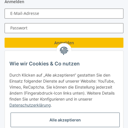
Anmelden
E-Mail-Adresse
Passwort
Anmelden
Passwort vergessen
Wie wir Cookies & Co nutzen
Neu hier?
Jetzt registrieren!
Durch Klicken auf „Alle akzeptieren“ gestatten Sie den
Turboloch GmbH
Einsatz folgender Dienste auf unserer Website: YouTube,
Vimeo, ReCaptcha. Sie können die Einstellung jederzeit
Almenweg 27
ändern (Fingerabdruck-Icon links unten). Weitere Details
finden Sie unter
Konfigurieren
und in unserer
67256 Weisenheim am Sand
Datenschutzerklärung
.
Tel.: + 49/ (0)6353/ 9368241
Alle akzeptieren
E-Mail: info@turboloch.de