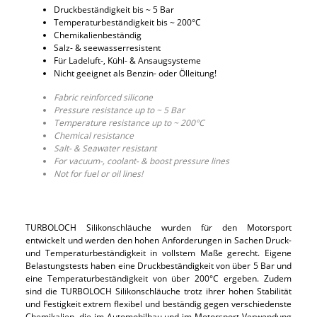
Druckbeständigkeit bis ~ 5 Bar
Temperaturbeständigkeit bis ~ 200°C
Chemikalienbeständig
Salz- & seewasserresistent
Für Ladeluft-, Kühl- & Ansaugsysteme
Nicht geeignet als Benzin- oder Ölleitung!
Fabric reinforced silicone
Pressure resistance up to ~ 5 Bar
Temperature resistance up to ~ 200°C
Chemical resistance
Salt- & Seawater resistant
For vacuum-, coolant- & boost pressure lines
Not for fuel or oil lines!
TURBOLOCH Silikonschläuche wurden für den Motorsport
entwickelt und werden den hohen Anforderungen in Sachen Druck-
und Temperaturbeständigkeit in vollstem Maße gerecht. Eigene
Belastungstests haben eine Druckbeständigkeit von über 5 Bar und
eine Temperaturbeständigkeit von über 200°C ergeben. Zudem
sind die TURBOLOCH Silikonschläuche trotz ihrer hohen Stabilität
und Festigkeit extrem flexibel und beständig gegen verschiedenste
Chemikalien, die im Automobilbau und im Motorsport Verwendung