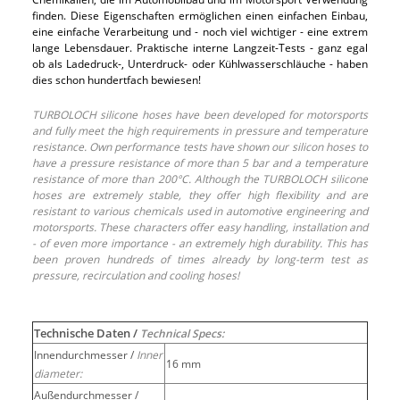
finden. Diese Eigenschaften ermöglichen einen einfachen Einbau,
eine einfache Verarbeitung und - noch viel wichtiger - eine extrem
lange Lebensdauer. Praktische interne Langzeit-Tests - ganz egal
ob als Ladedruck-, Unterdruck- oder Kühlwasserschläuche - haben
dies schon hundertfach bewiesen!
TURBOLOCH silicone hoses have been developed for motorsports
and fully meet the high requirements in pressure and temperature
resistance. Own performance tests have shown our silicon hoses to
have a pressure resistance of more than 5 bar and a temperature
resistance of more than 200°C. Although the TURBOLOCH silicone
hoses are extremely stable, they offer high flexibility and are
resistant to various chemicals used in automotive engineering and
motorsports. These characters offer easy handling, installation and
- of even more importance - an extremely high durability. This has
been proven hundreds of times already by long-term test as
pressure, recirculation and cooling hoses!
Technische Daten /
Technical Specs:
Innendurchmesser /
Inner
16 mm
diameter:
Außendurchmesser /