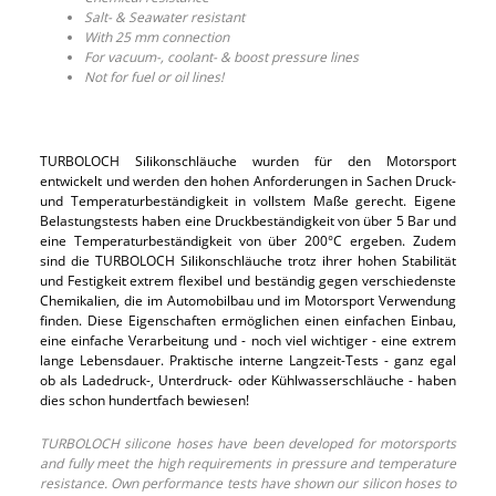
Salt- & Seawater resistant
With 25 mm connection
For vacuum-, coolant- & boost pressure lines
Not for fuel or oil lines!
TURBOLOCH Silikonschläuche wurden für den Motorsport
entwickelt und werden den hohen Anforderungen in Sachen Druck-
und Temperaturbeständigkeit in vollstem Maße gerecht. Eigene
Belastungstests haben eine Druckbeständigkeit von über 5 Bar und
eine Temperaturbeständigkeit von über 200°C ergeben. Zudem
sind die TURBOLOCH Silikonschläuche trotz ihrer hohen Stabilität
und Festigkeit extrem flexibel und beständig gegen verschiedenste
Chemikalien, die im Automobilbau und im Motorsport Verwendung
finden. Diese Eigenschaften ermöglichen einen einfachen Einbau,
eine einfache Verarbeitung und - noch viel wichtiger - eine extrem
lange Lebensdauer. Praktische interne Langzeit-Tests - ganz egal
ob als Ladedruck-, Unterdruck- oder Kühlwasserschläuche - haben
dies schon hundertfach bewiesen!
TURBOLOCH silicone hoses have been developed for motorsports
and fully meet the high requirements in pressure and temperature
resistance. Own performance tests have shown our silicon hoses to