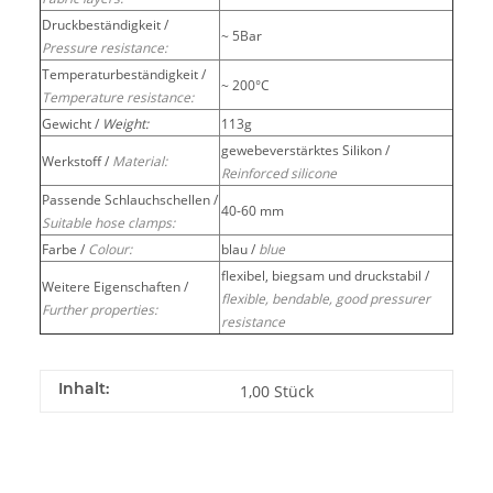
Druckbeständigkeit /
~ 5Bar
Pressure resistance:
Temperaturbeständigkeit /
~ 200°C
Temperature resistance:
Gewicht /
Weight:
113g
gewebeverstärktes Silikon /
Werkstoff /
Material:
Reinforced silicone
Passende Schlauchschellen /
40-60 mm
Suitable hose clamps:
Farbe /
Colour:
blau /
blue
flexibel, biegsam und druckstabil /
Weitere Eigenschaften /
flexible, bendable, good pressurer
Further properties:
resistance
Inhalt:
1,00 Stück