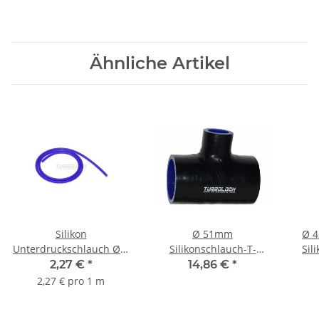
Ähnliche Artikel
Silikon
Ø 51mm
Ø 4
Unterdruckschlauch Ø 6
Silikonschlauch-T-
Sil
mm - blau
Verbinder mit 25mm
2,27 €
*
14,86 €
*
Anschluss - schwarz
2,27 € pro 1 m