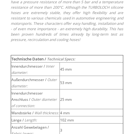
have a pressure resistance of more than 5 bar and a temperature
resistance of more than 200°C. Although the TURBOLOCH silicone
hoses are extremely stable, they offer high flexibility and are
resistant to various chemicals used in automotive engineering and
motorsports. These characters offer easy handling, installation and
- of even more importance - an extremely high durability. This has
been proven hundreds of times already by long-term test as
pressure, recirculation and cooling hoses!
Technische Daten /
Technical Specs:
Innendurchmesser /
Inner
45 mm
diameter:
Außendurchmesser /
Outer
53 mm
diameter:
Innendurchmesser
Anschluss /
Outer diameter
25 mm
of connection:
Wandstärke /
Wall thickness:
4 mm
Länge /
Length:
102 mm
Anzahl Gewebelagen /
3
Fabric layers: