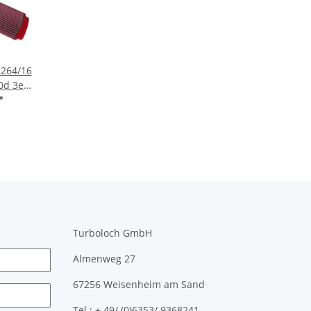
FB264/16
0d 3er
X6 30d
*
Turboloch GmbH
Almenweg 27
67256 Weisenheim am Sand
Tel.: + 49/ (0)6353/ 9368241