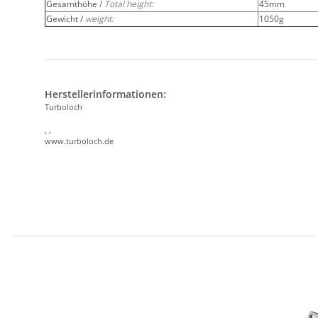
Gesamthöhe /
Total height:
45mm
Gewicht /
weight:
1050g
Herstellerinformationen:
Turboloch
, ,
www.turboloch.de