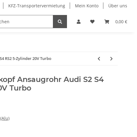
KFZ-Transportervermietung
Mein Konto
Über uns
Sonderangebote
Merchandising
0,00 €
S4 RS2 5-Zylinder 20V Turbo
rkopf Ansaugrohr Audi S2 S4
0V Turbo
(Alu)