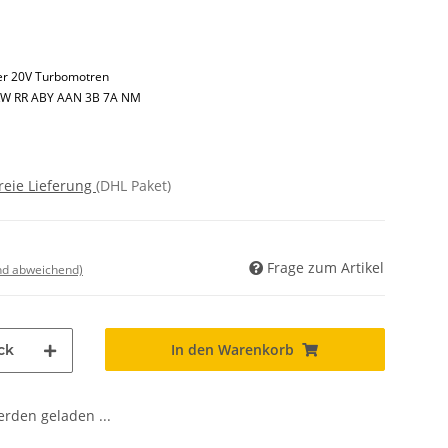
der 20V Turbomotren
KW RR ABY AAN 3B 7A NM
reie Lieferung
(DHL Paket)
Frage zum Artikel
nd abweichend)
In den Warenkorb
ck
den geladen ...