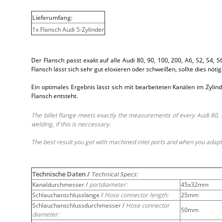
Lieferumfang:
1x Flansch Audi 5-Zylinder
Der Flansch passt exakt auf alle Audi 80, 90, 100, 200, A6, S2, S
Flansch lässt sich sehr gut eloxieren oder schweißen, sollte dies nötig
Ein optimales Ergebnis lässt sich mit bearbeiteten Kanälen im Zylin
Flansch entsteht.
The billet flange meets exactly the measurements of every Audi 80, 
welding, if this is neccessary.
The best result you get with machined inlet ports and when you adapt 
Technische Daten /
Technical Specs:
Kanaldurchmesser /
portdiameter:
45x32mm
Schlauchanschlusslänge /
Hose connector length:
25mm
Schlauchanschlussdurchmesser /
Hose connector
50mm
diameter: