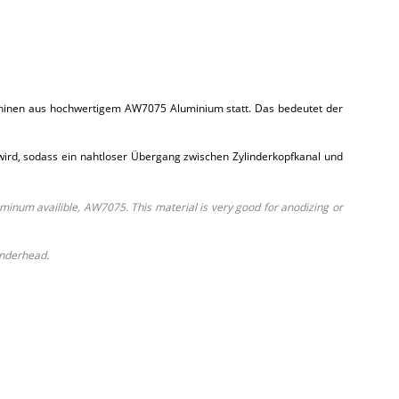
aschinen aus hochwertigem AW7075 Aluminium statt. Das bedeutet der
t wird, sodass ein nahtloser Übergang zwischen Zylinderkopfkanal und
minum availible, AW7075. This material is very good for anodizing or
inderhead.