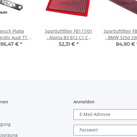
ansch Platte
Sportluftfilter FB117/01
Sportluftfilter 
rohr Audi TT RS
- Alpina B3 B12 C1 C2
- BMW 325d 33
ylinder Turbo
BMW 3er (E30 E36) 5er
5er 7er X3 X5 
296,47 €
*
52,31 €
*
84,90 €
(E28 E34) 7er (E32) 8er
(E31) Z1 (E30) 1,6l - 2,5l
onen
Anmelden
E-Mail-Adresse
rgung
Passwort
tsorgung