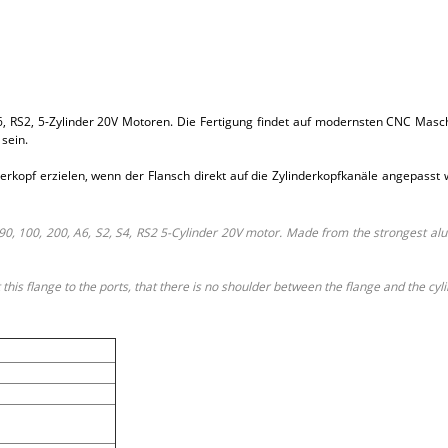
4, S6, RS2, 5-Zylinder 20V Motoren. Die Fertigung findet auf modernsten CNC M
 sein.
derkopf erzielen, wenn der Flansch direkt auf die Zylinderkopfkanäle angepass
90, 100, 200, A6, S2, S4, RS2 5-Cylinder 20V motor. Made from the strongest alu
this flange to the ports, that there is no shoulder between the flange and the cyl