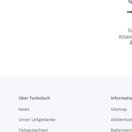
Fl
Ansaug
5-Z
Über Turboloch
Informati
News
Sitemap
Unser Leitgedanke
Altölentso
Teilegutachten
Batterieen