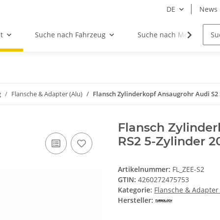
DE
News
t
Suche nach Fahrzeug
Suche nach Motor
g
Flansche & Adapter (Alu)
Flansch Zylinderkopf Ansaugrohr Audi S2 
Flansch Zylinde
RS2 5-Zylinder 2
Artikelnummer:
FL_ZEE-S2
GTIN:
4260272475753
Kategorie:
Flansche & Adapter 
Hersteller: