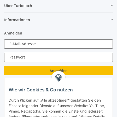
Über Turboloch
Informationen
Anmelden
E-Mail-Adresse
Passwort
Anmelden
Passwort vergessen
Wie wir Cookies & Co nutzen
Neu hier?
Jetzt registrieren!
Durch Klicken auf „Alle akzeptieren“ gestatten Sie den
Turboloch GmbH
Einsatz folgender Dienste auf unserer Website: YouTube,
Vimeo, ReCaptcha. Sie können die Einstellung jederzeit
Almenweg 27
ändern (Fingerabdruck-Icon links unten). Weitere Details