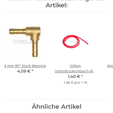
Artikel:
4 mm 90°-Stück Messing
Silikon
4m
Unterdruckschlauch Ø 4
4,09 €
*
mm - rot
1,40 €
*
1,40 € pro 1 m
Ähnliche Artikel