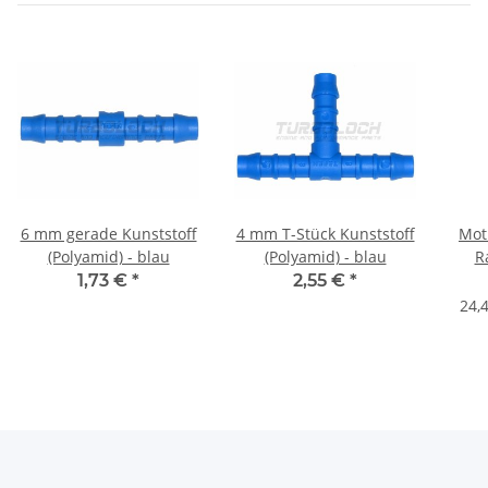
6 mm gerade Kunststoff
4 mm T-Stück Kunststoff
Mot
(Polyamid) - blau
(Polyamid) - blau
R
RBF6
1,73 €
*
2,55 €
*
24,4