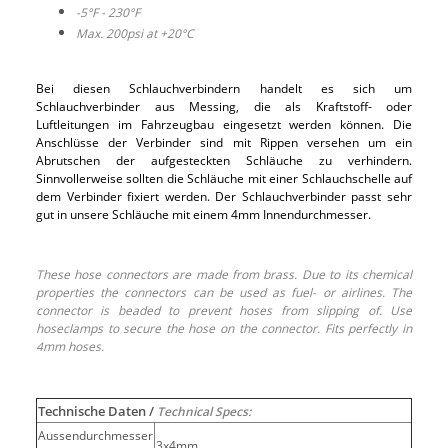
-5°F - 230°F
Max. 200psi at +20°C
Bei diesen Schlauchverbindern handelt es sich um
Schlauchverbinder aus Messing, die als Kraftstoff- oder
Luftleitungen im Fahrzeugbau eingesetzt werden können. Die
Anschlüsse der Verbinder sind mit Rippen versehen um ein
Abrutschen der aufgesteckten Schläuche zu verhindern.
Sinnvollerweise sollten die Schläuche mit einer Schlauchschelle auf
dem Verbinder fixiert werden. Der Schlauchverbinder passt sehr
gut in unsere Schläuche mit einem 4mm Innendurchmesser.
These hose connectors are made from brass. Due to its chemical
properties the connectors can be used as fuel- or airlines. The
connector is beaded to prevent hoses from slipping of. Use
hoseclamps to secure the hose on the connector. Fits perfectly in
4mm hoses.
Technische Daten /
Technical Specs:
Aussendurchmesser
3x4mm