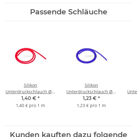
Passende Schläuche
Silikon
Silikon
Unterdruckschlauch Ø 4
Unterdruckschlauch Ø 4
Unte
mm - rot
mm - blau
1,40 €
*
1,23 €
*
1,40 € pro 1 m
1,23 € pro 1 m
Kunden kauften dazu folgende