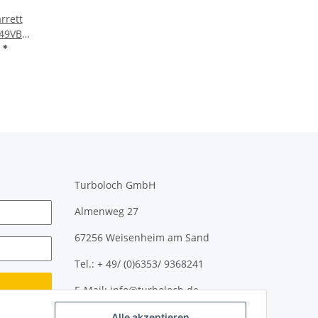
rrett
49VB
TDI ARL
€
*
 / Seat
253 016
Turboloch GmbH
Almenweg 27
67256 Weisenheim am Sand
Tel.: + 49/ (0)6353/ 9368241
E-Mail: info@turboloch.de
Alle akzeptieren