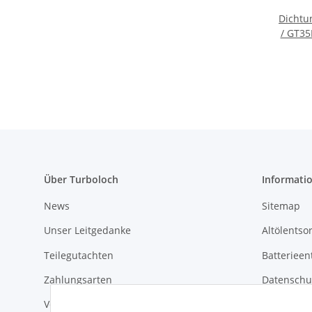
Dichtu
/ GT35
3" 
Über Turboloch
Informati
News
Sitemap
Unser Leitgedanke
Altölentso
Teilegutachten
Batterieen
Zahlungsarten
Datenschu
Versandkosten & Lieferung
Widerrufs