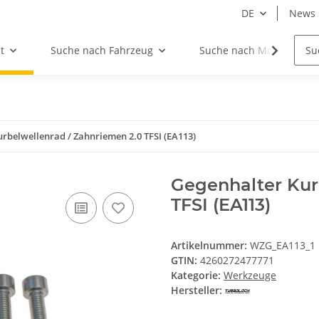
DE
News
t
Suche nach Fahrzeug
Suche nach Motor
rbelwellenrad / Zahnriemen 2.0 TFSI (EA113)
Gegenhalter Kur
TFSI (EA113)
Artikelnummer:
WZG_EA113_1
GTIN:
4260272477771
Kategorie:
Werkzeuge
Hersteller: