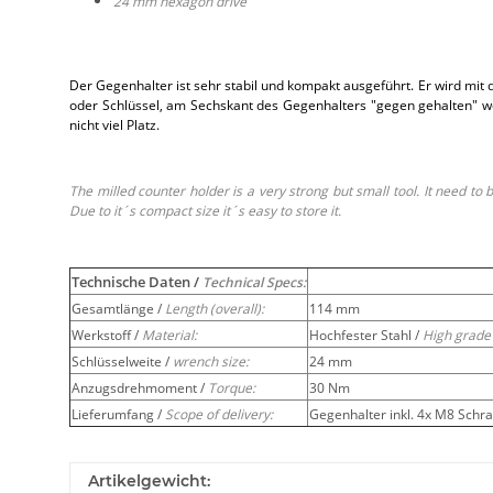
24 mm hexagon drive
Der Gegenhalter ist sehr stabil und kompakt ausgeführt. Er wird mi
oder Schlüssel, am Sechskant des Gegenhalters "gegen gehalten" w
nicht viel Platz.
The milled counter holder is a very strong but small tool. It need to
Due to it´s compact size it´s easy to store it.
Technische Daten /
Technical Specs:
Gesamtlänge /
Length (overall):
114 mm
Werkstoff /
Material:
Hochfester Stahl /
High grade 
Schlüsselweite /
wrench size:
24 mm
Anzugsdrehmoment /
Torque:
30 Nm
Lieferumfang /
Scope of delivery:
Gegenhalter inkl. 4x M8 Schr
Artikelgewicht: