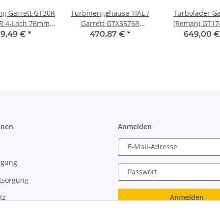
ng Garrett GT30R
Turbinengehäuse TIAL /
Turbolader Ga
R 4-Loch 76mm /
Garrett GTX3576R
(Reman) GT17
Edelstahl V2A
GTX3582R A/R 0.82
(3721992) - 1.9 
9,49 €
*
470,87 €
*
649,00 
Edelstahl Inconel
110kW (VW Golf 4
Leon 1M - 038 
G)
onen
Anmelden
E-Mail-Adresse
rgung
Passwort
tsorgung
Anmelden
tz
recht
Passwort vergessen