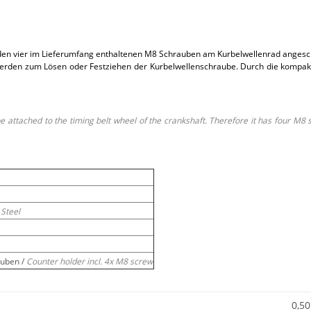
t den vier im Lieferumfang enthaltenen M8 Schrauben am Kurbelwellenrad anges
erden zum Lösen oder Festziehen der Kurbelwellenschraube. Durch die kompakt
 be attached to the timing belt wheel of the crankshaft. Therefore it has four M8 
Steel
auben /
Counter holder incl. 4x M8 screw
0,50