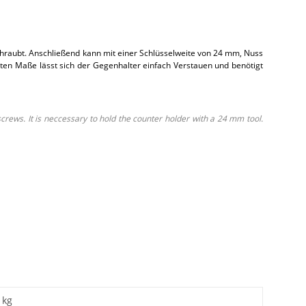
chraubt. Anschließend kann mit einer Schlüsselweite von 24 mm, Nuss
en Maße lässt sich der Gegenhalter einfach Verstauen und benötigt
screws. It is neccessary to hold the counter holder with a 24 mm tool.
kg