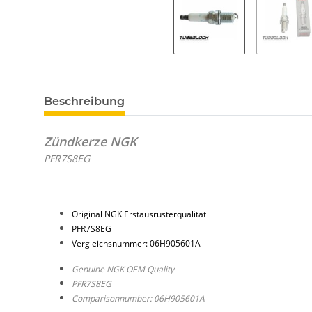
Beschreibung
Zündkerze NGK
PFR7S8EG
Original NGK Erstausrüsterqualität
PFR7S8EG
Vergleichsnummer: 06H905601A
Genuine NGK OEM Quality
PFR7S8EG
Comparisonnumber: 06H905601A