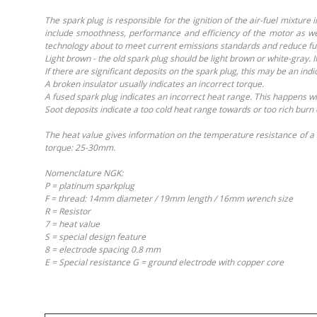
The spark plug is responsible for the ignition of the air-fuel mixtu
include smoothness, performance and efficiency of the motor as wel
technology about to meet current emissions standards and reduce fu
Light brown - the old spark plug should be light brown or white-gray. I
If there are significant deposits on the spark plug, this may be an ind
A broken insulator usually indicates an incorrect torque.
A fused spark plug indicates an incorrect heat range. This happens 
Soot deposits indicate a too cold heat range towards or too rich burn
The heat value gives information on the temperature resistance of a 
torque: 25-30mm.
Nomenclature NGK:
P = platinum sparkplug
F = thread: 14mm diameter / 19mm length / 16mm wrench size
R = Resistor
7 = heat value
S = special design feature
8 = electrode spacing 0.8 mm
E = Special resistance G = ground electrode with copper core