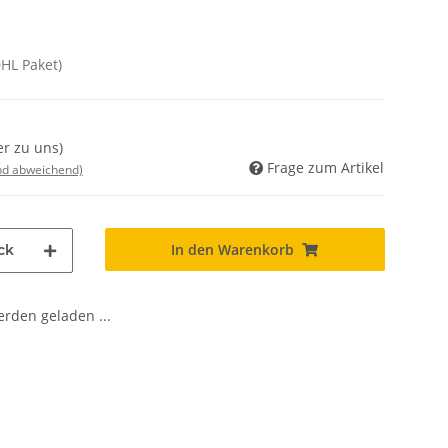
DHL Paket)
er zu uns)
Frage zum Artikel
nd abweichend)
In den Warenkorb
ck
den geladen ...