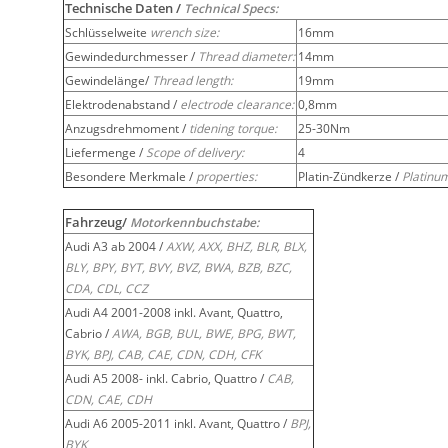
Technische Daten /
Technical Specs:
Schlüsselweite
wrench size:
16mm
Gewindedurchmesser /
Thread diameter:
14mm
Gewindelänge/
Thread length:
19mm
Elektrodenabstand /
electrode clearance:
0,8mm
Anzugsdrehmoment /
tidening torque:
25-30Nm
Liefermenge /
Scope of delivery:
4
Besondere Merkmale /
properties:
Platin-Zündkerze /
Platinu
Fahrzeug/
Motorkennbuchstabe:
Audi A3 ab 2004 /
AXW, AXX, BHZ, BLR, BLX,
BLY, BPY, BYT, BVY, BVZ, BWA, BZB, BZC,
CDA, CDL, CCZ
Audi A4 2001-2008 inkl. Avant, Quattro,
Cabrio /
AWA, BGB, BUL, BWE, BPG, BWT,
BYK, BPJ, CAB, CAE, CDN, CDH, CFK
Audi A5 2008- inkl. Cabrio, Quattro /
CAB,
CDN, CAE, CDH
Audi A6 2005-2011 inkl. Avant, Quattro /
BPJ,
BYK