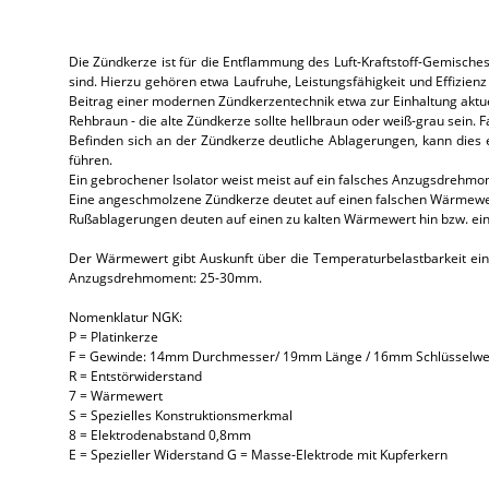
Die Zündkerze ist für die Entflammung des Luft-Kraftstoff-Gemische
sind. Hierzu gehören etwa Laufruhe, Leistungsfähigkeit und Effizi
Beitrag einer modernen Zündkerzentechnik etwa zur Einhaltung aktu
Rehbraun - die alte Zündkerze sollte hellbraun oder weiß-grau sein. Fall
Befinden sich an der Zündkerze deutliche Ablagerungen, kann dies 
führen.
Ein gebrochener Isolator weist meist auf ein falsches Anzugsdrehmo
Eine angeschmolzene Zündkerze deutet auf einen falschen Wärmewert 
Rußablagerungen deuten auf einen zu kalten Wärmewert hin bzw. eine
Der Wärmewert gibt Auskunft über die Temperaturbelastbarkeit eine
Anzugsdrehmoment: 25-30mm.
Nomenklatur NGK:
P = Platinkerze
F = Gewinde: 14mm Durchmesser/ 19mm Länge / 16mm Schlüsselwe
R = Entstörwiderstand
7 = Wärmewert
S = Spezielles Konstruktionsmerkmal
8 = Elektrodenabstand 0,8mm
E = Spezieller Widerstand G = Masse-Elektrode mit Kupferkern