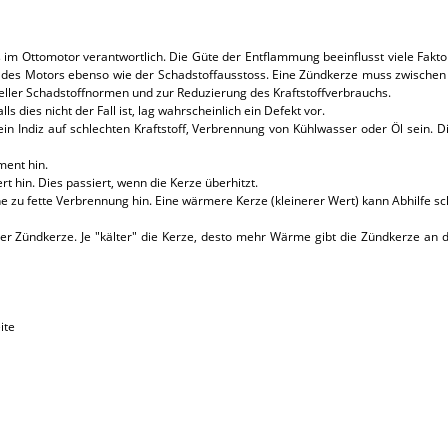
s im Ottomotor verantwortlich. Die Güte der Entflammung beeinflusst viele Fak
enz des Motors ebenso wie der Schadstoffausstoss. Eine Zündkerze muss zwisch
eller Schadstoffnormen und zur Reduzierung des Kraftstoffverbrauchs.
s dies nicht der Fall ist, lag wahrscheinlich ein Defekt vor.
ein Indiz auf schlechten Kraftstoff, Verbrennung von Kühlwasser oder Öl sei
ment hin.
hin. Dies passiert, wenn die Kerze überhitzt.
 zu fette Verbrennung hin. Eine wärmere Kerze (kleinerer Wert) kann Abhilfe sc
r Zündkerze. Je "kälter" die Kerze, desto mehr Wärme gibt die Zündkerze an 
ite