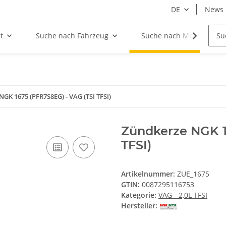
DE
News
t
Suche nach Fahrzeug
Suche nach Motor
NGK 1675 (PFR7S8EG) - VAG (TSI TFSI)
Zündkerze NGK 1
TFSI)
Artikelnummer:
ZUE_1675
GTIN:
0087295116753
Kategorie:
VAG - 2,0L TFSI
Hersteller: