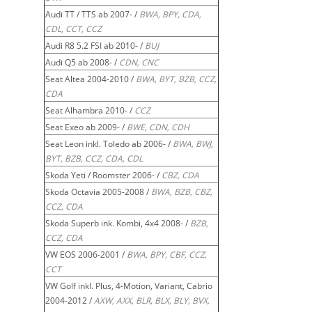
Audi TT / TTS ab 2007- /
BWA, BPY, CDA,
CDL, CCT, CCZ
Audi R8 5.2 FSI ab 2010- /
BUJ
Audi Q5 ab 2008- /
CDN, CNC
Seat Altea 2004-2010 /
BWA, BYT, BZB, CCZ,
CDA
Seat Alhambra 2010- /
CCZ
Seat Exeo ab 2009- /
BWE, CDN, CDH
Seat Leon inkl. Toledo ab 2006- /
BWA, BWJ,
BYT, BZB, CCZ, CDA, CDL
Skoda Yeti / Roomster 2006- /
CBZ, CDA
Skoda Octavia 2005-2008 /
BWA, BZB, CBZ,
CCZ, CDA
Skoda Superb ink. Kombi, 4x4 2008- /
BZB,
CCZ, CDA
VW EOS 2006-2001 /
BWA, BPY, CBF, CCZ,
CCT
VW Golf inkl. Plus, 4-Motion, Variant, Cabrio
2004-2012 /
AXW, AXX, BLR, BLX, BLY, BVX,