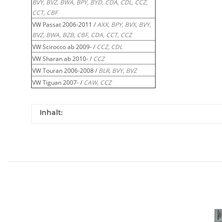
BVY, BVZ, BWA, BPY, BYD, CDA, CDL, CCZ,
CCT, CBF
VW Passat 2006-2011 /
AXX, BPY, BVX, BVY,
BVZ, BWA, BZB, CBF, CDA, CCT, CCZ
VW Scirocco ab 2009- /
CCZ, CDL
VW Sharan ab 2010- /
CCZ
VW Touran 2006-2008 /
BLR, BVY, BVZ
VW Tiguan 2007- /
CAW, CCZ
Inhalt: