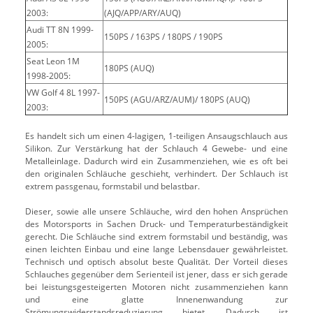
2003:
(AJQ/APP/ARY/AUQ)
Audi TT 8N 1999-
150PS / 163PS / 180PS / 190PS
2005:
Seat Leon 1M
180PS (AUQ)
1998-2005:
VW Golf 4 8L 1997-
150PS (AGU/ARZ/AUM)/ 180PS (AUQ)
2003:
Es handelt sich um einen 4-lagigen, 1-teiligen Ansaugschlauch aus
Silikon. Zur Verstärkung hat der Schlauch 4 Gewebe- und eine
Metalleinlage. Dadurch wird ein Zusammenziehen, wie es oft bei
den originalen Schläuche geschieht, verhindert. Der Schlauch ist
extrem passgenau, formstabil und belastbar.
Dieser, sowie alle unsere Schläuche, wird den hohen Ansprüchen
des Motorsports in Sachen Druck- und Temperaturbeständigkeit
gerecht. Die Schläuche sind extrem formstabil und beständig, was
einen leichten Einbau und eine lange Lebensdauer gewährleistet.
Technisch und optisch absolut beste Qualität. Der Vorteil dieses
Schlauches gegenüber dem Serienteil ist jener, dass er sich gerade
bei leistungsgesteigerten Motoren nicht zusammenziehen kann
und eine glatte Innenenwandung zur
Strömungswiderstandsreduzierung bietet. Dadurch ist