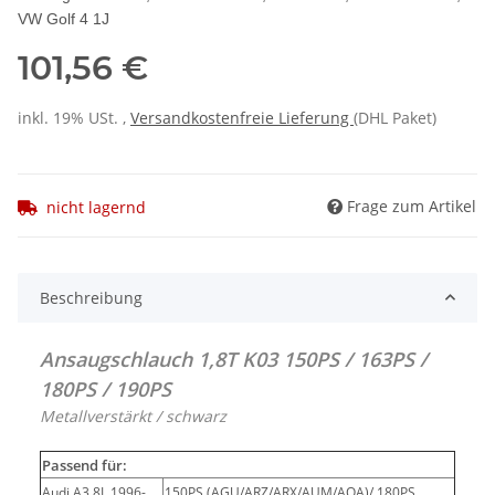
VW Golf 4 1J
101,56 €
inkl. 19% USt. ,
Versandkostenfreie Lieferung
(DHL Paket)
Frage zum Artikel
nicht lagernd
Beschreibung
Ansaugschlauch 1,8T K03 150PS / 163PS /
180PS / 190PS
Metallverstärkt / schwarz
Passend für:
Audi A3 8L 1996-
150PS (AGU/ARZ/ARX/AUM/AQA)/ 180PS