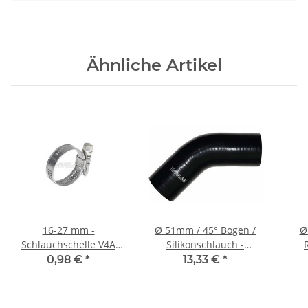
Ähnliche Artikel
16-27 mm -
Ø 51mm / 45° Bogen /
Ø
Schlauchschelle V4A
Silikonschlauch -
1.4401 Edelstahl B:9 mm
schwarz
Sil
0,98 €
*
13,33 €
*
(W5)