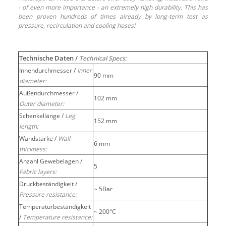
- of even more importance - an extremely high durability. This has
been proven hundreds of times already by long-term test as
pressure, recirculation and cooling hoses!
Technische Daten /
Technical Specs:
Innendurchmesser /
Inner
90 mm
diameter:
Außendurchmesser /
102 mm
Outer diameter:
Schenkellänge /
Leg
152 mm
length:
Wandstärke /
Wall
6 mm
thickness:
Anzahl Gewebelagen /
5
Fabric layers:
Druckbeständigkeit /
~ 5Bar
Pressure resistance:
Temperaturbeständigkeit
~ 200°C
/
Temperature resistance: