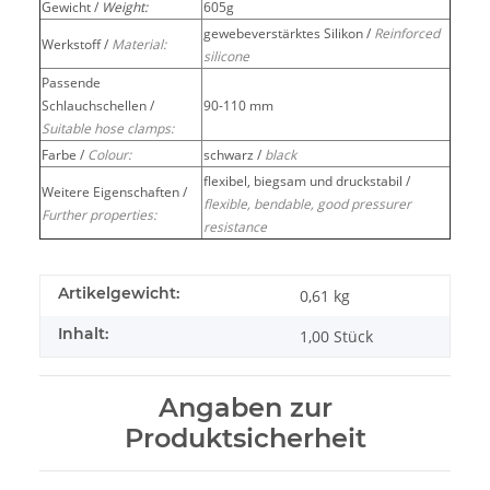
Gewicht /
Weight:
605g
gewebeverstärktes Silikon /
Reinforced
Werkstoff /
Material:
silicone
Passende
Schlauchschellen /
90-110 mm
Suitable hose clamps:
Farbe /
Colour:
schwarz /
black
flexibel, biegsam und druckstabil /
Weitere Eigenschaften /
flexible, bendable, good pressurer
Further properties:
resistance
Artikelgewicht:
0,61
kg
Inhalt:
1,00 Stück
Angaben zur
Produktsicherheit