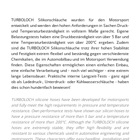
TURBOLOCH Silikonschläuche wurden für den Motorsport
entwickelt und werden den hohen Anforderungen in Sachen Druck-
und Temperaturbeständigkeit in vollstem Maße gerecht. Eigene
Belastungstests haben eine Druckbeständigkeit von über 5 Bar und
eine Temperaturbeständigkeit von über 200°C ergeben. Zudem
sind die TURBOLOCH Silikonschläuche trotz ihrer hohen Stabilität
und Festigkeit extrem flexibel und beständig gegen verschiedenste
Chemikalien, die im Automobilbau und im Motorsport Verwendung
finden. Diese Eigenschaften ermöglichen einen einfachen Einbau,
eine einfache Verarbeitung und - noch viel wichtiger - eine extrem
lange Lebensdauer. Praktische interne Langzeit-Tests - ganz egal
ob als Ladedruck-, Unterdruck- oder Kühlwasserschläuche - haben
dies schon hundertfach bewiesen!
TURBOLOCH silicone hoses have been developed for motorsports
and fully meet the high requirements in pressure and temperature
resistance. Own performance tests have shown our silicon hoses to
have a pressure resistance of more than 5 bar and a temperature
resistance of more than 200°C. Although the TURBOLOCH silicone
hoses are extremely stable, they offer high flexibility and are
resistant to various chemicals used in automotive engineering and
motorsports. These characters offer easy handling, installation and