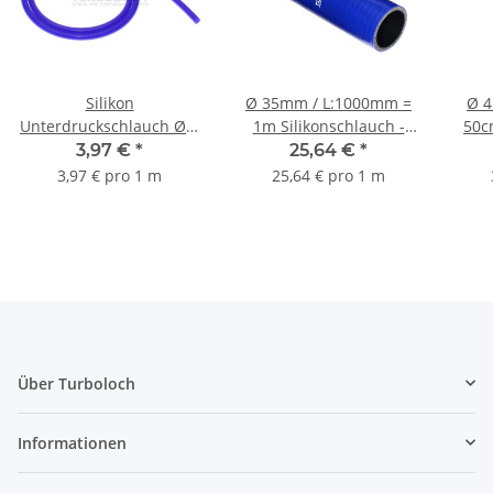
Silikon
Ø 35mm / L:1000mm =
Ø 4
Unterdruckschlauch Ø 9
1m Silikonschlauch -
50c
mm - blau
blau
3,97 €
*
25,64 €
*
3,97 € pro 1 m
25,64 € pro 1 m
Über Turboloch
Informationen