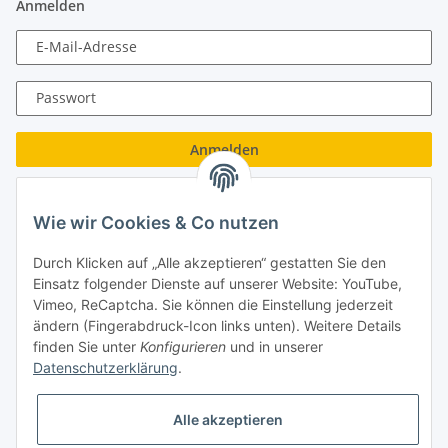
Anmelden
E-Mail-Adresse
Passwort
Anmelden
Passwort vergessen
Wie wir Cookies & Co nutzen
Neu hier?
Jetzt registrieren!
Durch Klicken auf „Alle akzeptieren“ gestatten Sie den
Turboloch GmbH
Einsatz folgender Dienste auf unserer Website: YouTube,
Vimeo, ReCaptcha. Sie können die Einstellung jederzeit
Almenweg 27
ändern (Fingerabdruck-Icon links unten). Weitere Details
finden Sie unter
Konfigurieren
und in unserer
67256 Weisenheim am Sand
Datenschutzerklärung
.
Tel.: + 49/ (0)6353/ 9368241
Alle akzeptieren
E-Mail: info@turboloch.de