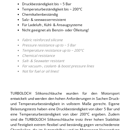
Druckbeständigkeit bis ~ 5 Bar
Temperaturbeständigkeit bis ~ 200°C
Chemikalienbeständig
Salz- & seewasserresistent
Für Ladeluft-, Kühl- & Ansaugsysteme
Nicht geeignet als Benzin- oder Ölleitung!
Fabric reinforced silicone
Pressure resistance up to ~ 5 Bar
Temperature resistance up to ~ 200°C
Chemical resistance
Salt- & Seawater resistant
For vacuum-, coolant- & boost pressure lines
Not for fuel or oil lines!
TURBOLOCH Silikonschläuche wurden für den Motorsport
entwickelt und werden den hohen Anforderungen in Sachen Druck-
und Temperaturbeständigkeit in vollstem Maße gerecht. Eigene
Belastungstests haben eine Druckbeständigkeit von über 5 Bar und
eine Temperaturbeständigkeit von über 200°C ergeben. Zudem
sind die TURBOLOCH Silikonschläuche trotz ihrer hohen Stabilität
und Festigkeit extrem flexibel und beständig gegen verschiedenste
Chemikalien, die im Automobilbau und im Motorsport Verwendung