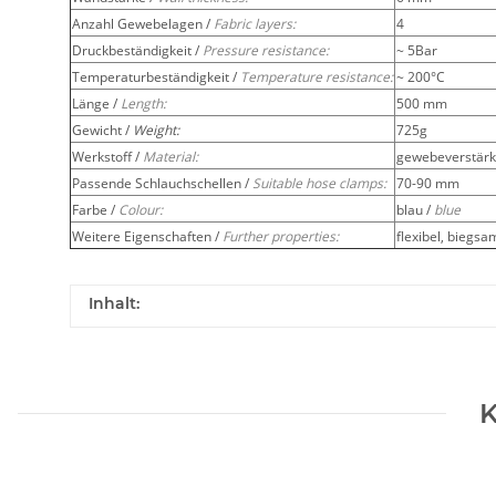
Anzahl Gewebelagen /
Fabric layers:
4
Druckbeständigkeit /
Pressure resistance:
~ 5Bar
Temperaturbeständigkeit /
Temperature resistance:
~ 200°C
Länge /
Length:
500 mm
Gewicht /
Weight:
725g
Werkstoff /
Material:
gewebeverstärkt
Passende Schlauchschellen /
Suitable hose clamps:
70-90 mm
Farbe /
Colour:
blau /
blue
Weitere Eigenschaften /
Further properties:
flexibel, biegsa
Inhalt:
K