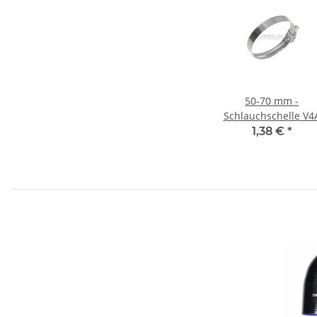
50-70 mm -
Schlauchschelle V4
1.4401 Edelstahl B:
1,38 €
*
mm (W5)