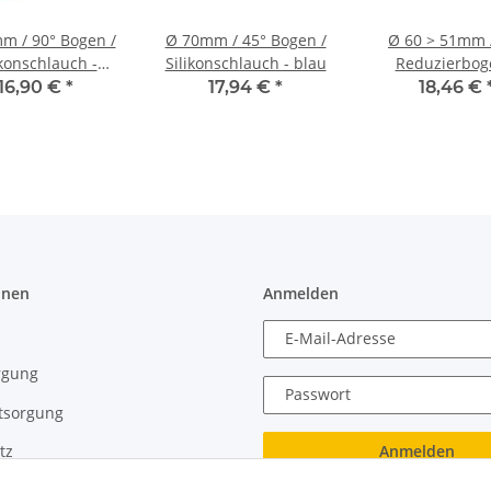
m / 90° Bogen /
Ø 70mm / 45° Bogen /
Ø 60 > 51mm 
ikonschlauch -
Silikonschlauch - blau
Reduzierbog
schwarz
Silikonschlau
16,90 €
*
17,94 €
*
18,46 €
schwarz
onen
Anmelden
E-Mail-Adresse
rgung
Passwort
tsorgung
Anmelden
tz
recht