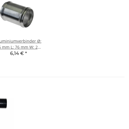
uminiumverbinder Ø:
6 mm L: 76 mm W: 2,5
 - beidseitig gesickt
6,14 €
*