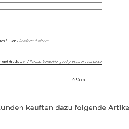
es Silikon /
Reinforced silicone
m und druckstabil /
flexible, bendable, good pressurer resistance
0,50 m
unden kauften dazu folgende Artike