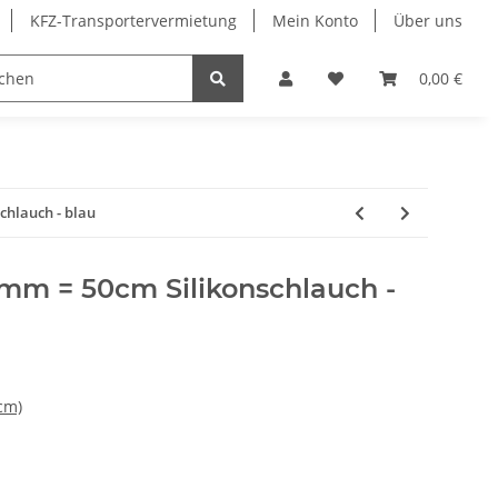
KFZ-Transportervermietung
Mein Konto
Über uns
Sonderangebote
Merchandising
0,00 €
chlauch - blau
mm = 50cm Silikonschlauch -
cm)