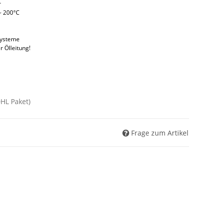
r
~ 200°C
systeme
r Ölleitung!
DHL Paket)
Frage zum Artikel