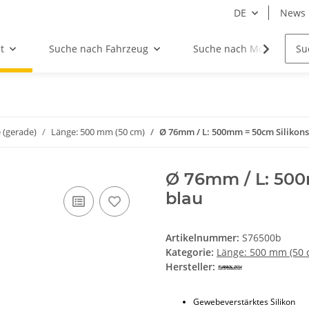
DE
News
t
Suche nach Fahrzeug
Suche nach Motor
 (gerade)
Länge: 500 mm (50 cm)
Ø 76mm / L: 500mm = 50cm Silikons
Ø 76mm / L: 500
blau
Artikelnummer:
S76500b
Kategorie:
Länge: 500 mm (50 
Hersteller:
Gewebeverstärktes Silikon