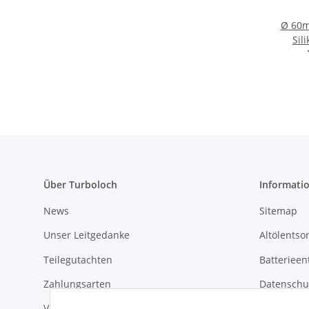
Ø 60m
Sil
Über Turboloch
Informati
News
Sitemap
Unser Leitgedanke
Altölentso
Teilegutachten
Batterieen
Zahlungsarten
Datenschu
Versandkosten & Lieferung
Widerrufs