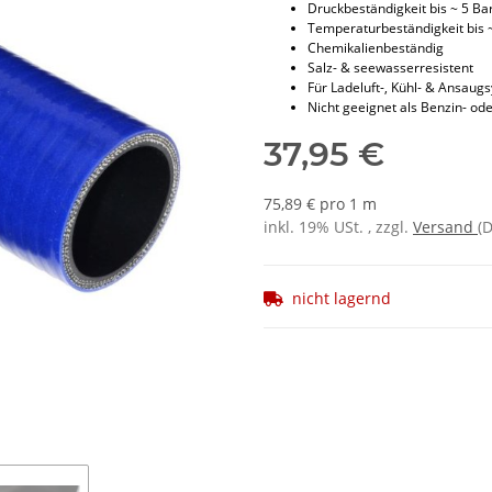
Druckbeständigkeit bis ~ 5 Ba
Temperaturbeständigkeit bis 
Chemikalienbeständig
Salz- & seewasserresistent
Für Ladeluft-, Kühl- & Ansaug
Nicht geeignet als Benzin- ode
37,95 €
75,89 € pro 1 m
inkl. 19% USt. , zzgl.
Versand
(
nicht lagernd