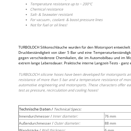
Temperature resistance up to ~ 200°C
Chemical resistance
Salt- & Seawater resistant
For vacuum-, coolant- & boost pressure lines
Not for fuel or oil lines!
TURBOLOCH Silikonschläuche wurden für den Motorsport entwickelt 
Druckbeständigkeit von über 5 Bar und eine Temperaturbeständigkei
gegen verschiedenste Chemikalien, die im Automobilbau und im Moto
extrem lange Lebensdauer. Praktische interne Langzeit-Tests - ganz
TURBOLOCH silicone hoses have been developed for motorsports and 
resistance of more than 5 bar and a temperature resistance of more 
automotive engineering and motorsports. These characters offer easy
test as pressure, recirculation and cooling hoses!
Technische Daten /
Technical Specs:
Innendurchmesser /
Inner diameter:
76 mm
Außendurchmesser /
Outer diameter:
88 mm
Wandstärke /
Wall thickness:
6 mm