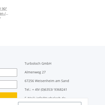
/ 90°
en /
ch -
*
Turboloch GmbH
Almenweg 27
67256 Weisenheim am Sand
Tel.: + 49/ (0)6353/ 9368241
E-Mail: info@turboloch.de