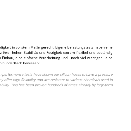
gkeit in vollstem Maße gerecht. Eigene Belastungstests haben eine
hrer hohen Stabilität und Festigkeit extrem flexibel und beständig
inbau, eine einfache Verarbeitung und - noch viel wichtiger - eine
on hundertfach bewiesen!
 performance tests have shown our silicon hoses to have a pressure
ffer high flexibility and are resistant to various chemicals used in
ability. This has been proven hundreds of times already by long-term