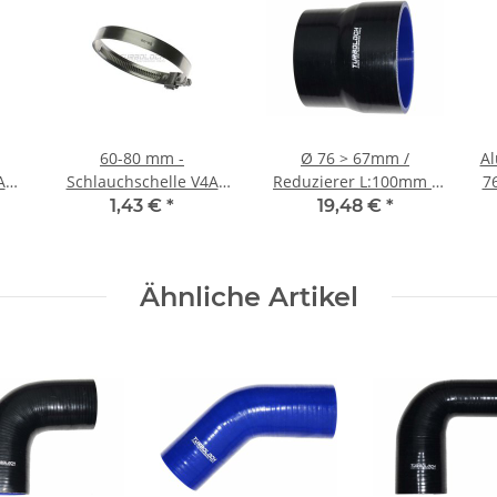
60-80 mm -
Ø 76 > 67mm /
Al
A
Schlauchschelle V4A
Reduzierer L:100mm /
7
9
1.4401 Edelstahl B:9
Silikonschlauch -
mm
1,43 €
*
19,48 €
*
mm (W5)
schwarz
Ähnliche Artikel