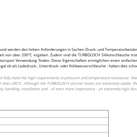
und werden den hohen Anforderungen in Sachen Druck- und Temperaturbeständi
t von über 200°C ergeben. Zudem sind die TURBOLOCH Silikonschläuche trotz i
rsport Verwendung finden. Diese Eigenschaften ermöglichen einen einfachen E
 egal ob als Ladedruck-, Unterdruck- oder Kühlwasserschläuche - haben dies sch
fully meet the high requirements in pressure and temperature resistance. Own
than 200°C. Although the TURBOLOCH silicone hoses are extremely stable, they o
 handling, installation and - of even more importance - an extremely high dur