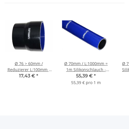
Ø 76 > 60mm /
Ø 70mm / L:1000mm =
Ø 7
Reduzierer L:100mm /
1m Silikonschlauch -
Sil
Silikonschlauch -
blau
17,43 €
*
55,39 €
*
schwarz
55,39 € pro 1 m