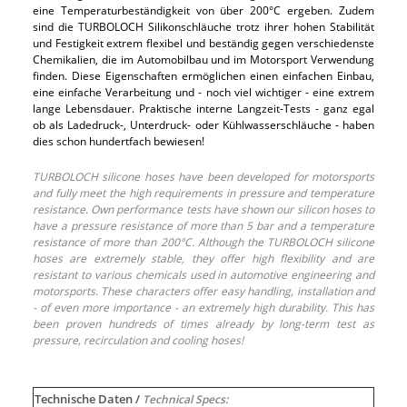
eine Temperaturbeständigkeit von über 200°C ergeben. Zudem
sind die TURBOLOCH Silikonschläuche trotz ihrer hohen Stabilität
und Festigkeit extrem flexibel und beständig gegen verschiedenste
Chemikalien, die im Automobilbau und im Motorsport Verwendung
finden. Diese Eigenschaften ermöglichen einen einfachen Einbau,
eine einfache Verarbeitung und - noch viel wichtiger - eine extrem
lange Lebensdauer. Praktische interne Langzeit-Tests - ganz egal
ob als Ladedruck-, Unterdruck- oder Kühlwasserschläuche - haben
dies schon hundertfach bewiesen!
TURBOLOCH silicone hoses have been developed for motorsports
and fully meet the high requirements in pressure and temperature
resistance. Own performance tests have shown our silicon hoses to
have a pressure resistance of more than 5 bar and a temperature
resistance of more than 200°C. Although the TURBOLOCH silicone
hoses are extremely stable, they offer high flexibility and are
resistant to various chemicals used in automotive engineering and
motorsports. These characters offer easy handling, installation and
- of even more importance - an extremely high durability. This has
been proven hundreds of times already by long-term test as
pressure, recirculation and cooling hoses!
Technische Daten /
Technical Specs: