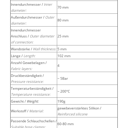
Innendurchmesser /
Inner
70 mm
diameter:
Außendurchmesser /
Outer
80 mm
diameter:
Innendurchmesser
Anschluss /
Outer diameter
25 mm
of connection:
Wandstärke /
Wall thickness:
5 mm
Länge /
Length:
102 mm
Anzahl Gewebelagen /
4
Fabric layers:
Druckbeständigkeit /
~ 5Bar
Pressure resistance:
Temperaturbeständigkeit /
~ 200°C
Temperature resistance:
Gewicht /
Weight:
190g
gewebeverstärktes Silikon /
Werkstoff /
Material:
Reinforced silicone
Passende Schlauchschellen /
60-80 mm
Suitable hose clamps: