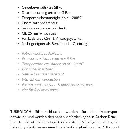
Gewebeverstärktes Silikon
Druckbeständigkeit bis ~ 5 Bar
Temperaturbeständigkeit bis ~ 200°C
Chemikalienbeständig
Salz- & seewasserresistent
Mit 25 mm Anschluss
Für Ladeluft-, Kühl- & Ansaugsysteme
Nicht geeignet als Benzin- oder Ölleitung!
Fabric reinforced silicone
Pressure resistance up to ~ 5 Bar
Temperature resistance up to ~ 200°C
Chemical resistance
Salt- & Seawater resistant
With 25 mm connection
For vacuum-, coolant- & boost pressure lines
Not for fuel or oil lines!
TURBOLOCH Silikonschläuche wurden für den Motorsport
entwickelt und werden den hohen Anforderungen in Sachen Druck-
und Temperaturbeständigkeit in vollstem Maße gerecht. Eigene
Belastungstests haben eine Druckbeständigkeit von über 5 Bar und