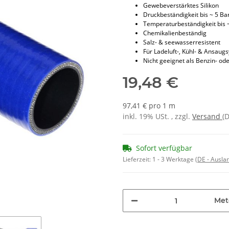
Gewebeverstärktes Silikon
Druckbeständigkeit bis ~ 5 Ba
Temperaturbeständigkeit bis 
Chemikalienbeständig
Salz- & seewasserresistent
Für Ladeluft-, Kühl- & Ansaug
Nicht geeignet als Benzin- ode
19,48 €
97,41 € pro 1 m
inkl. 19% USt. , zzgl.
Versand
(
Sofort verfügbar
Lieferzeit:
1 - 3 Werktage
(DE - Ausla
Met
Loading...