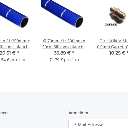
mm / L:200mm =
Ø 70mm / L: 500mm =
Ölrestriktor M
ilikonschlauch -
50cm Silikonschlauch -
0,9mm Garrett 
blau
blau
GT3071R GT3
20,51 €
*
35,89 €
*
10,25 €
GT3582R G
,54 € pro 1 m
71,79 € pro 1 m
onen
Anmelden
E-Mail-Adresse