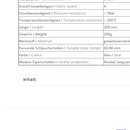
Anzahl Gewebelagen /
Fabric layers:
4
Druckbeständigkeit /
Pressure resistance:
~ 5Bar
Temperaturbeständigkeit /
Temperature resistance:
~ 200°C
Länge /
Length:
200 mm
Gewicht /
Weight:
280g
Werkstoff /
Material:
gewebeverstärkt
Passende Schlauchschellen /
Suitable hose clamps:
60-80 mm
Farbe /
Colour:
blau /
blue
Weitere Eigenschaften /
Further properties:
flexibel, biegsa
Inhalt: