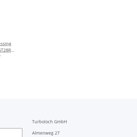
essing
GT28RS
076R
*
TX
Turboloch GmbH
Almenweg 27