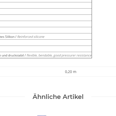
es Silikon /
Reinforced silicone
m und druckstabil /
flexible, bendable, good pressurer resistance
0,20 m
Ähnliche Artikel