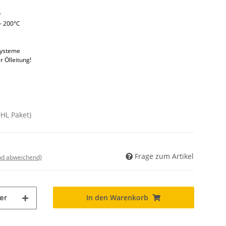
r
~ 200°C
systeme
r Ölleitung!
DHL Paket)
Frage zum Artikel
nd abweichend)
In den Warenkorb
er