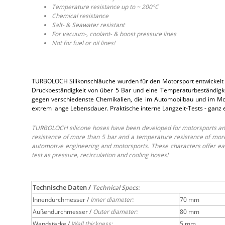
Temperature resistance up to ~ 200°C
Chemical resistance
Salt- & Seawater resistant
For vacuum-, coolant- & boost pressure lines
Not for fuel or oil lines!
TURBOLOCH Silikonschläuche wurden für den Motorsport entwickelt 
Druckbeständigkeit von über 5 Bar und eine Temperaturbeständigkei
gegen verschiedenste Chemikalien, die im Automobilbau und im Moto
extrem lange Lebensdauer. Praktische interne Langzeit-Tests - ganz
TURBOLOCH silicone hoses have been developed for motorsports and 
resistance of more than 5 bar and a temperature resistance of more 
automotive engineering and motorsports. These characters offer easy
test as pressure, recirculation and cooling hoses!
Technische Daten /
Technical Specs:
Innendurchmesser /
Inner diameter:
70 mm
Außendurchmesser /
Outer diameter:
80 mm
Wandstärke /
Wall thickness:
5 mm