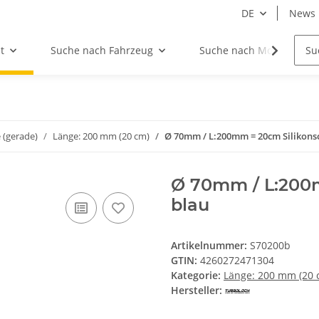
DE
News
t
Suche nach Fahrzeug
Suche nach Motor
 (gerade)
Länge: 200 mm (20 cm)
Ø 70mm / L:200mm = 20cm Silikonsc
Ø 70mm / L:200m
blau
Artikelnummer:
S70200b
GTIN:
4260272471304
Kategorie:
Länge: 200 mm (20 
Hersteller: