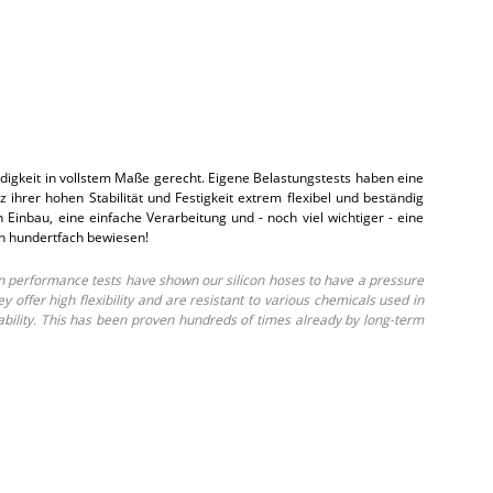
gkeit in vollstem Maße gerecht. Eigene Belastungstests haben eine
hrer hohen Stabilität und Festigkeit extrem flexibel und beständig
inbau, eine einfache Verarbeitung und - noch viel wichtiger - eine
on hundertfach bewiesen!
 performance tests have shown our silicon hoses to have a pressure
ffer high flexibility and are resistant to various chemicals used in
ability. This has been proven hundreds of times already by long-term