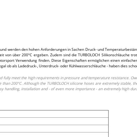
und werden den hohen Anforderungen in Sachen Druck- und Temperaturbeständi
t von über 200°C ergeben. Zudem sind die TURBOLOCH Silikonschläuche trotz i
rsport Verwendung finden. Diese Eigenschaften ermöglichen einen einfachen E
 egal ob als Ladedruck-, Unterdruck- oder Kühlwasserschläuche - haben dies sch
fully meet the high requirements in pressure and temperature resistance. Own
than 200°C. Although the TURBOLOCH silicone hoses are extremely stable, they o
 handling, installation and - of even more importance - an extremely high dur