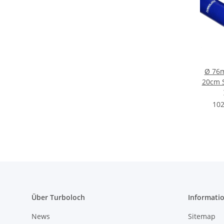
Ø 76
20cm S
102
Über Turboloch
Informati
News
Sitemap