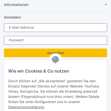
Informationen
Anmelden
E-Mail-Adresse
Passwort
Anmelden
Passwort vergessen
Wie wir Cookies & Co nutzen
Neu hier?
Jetzt registrieren!
Durch Klicken auf „Alle akzeptieren“ gestatten Sie den
Turboloch GmbH
Einsatz folgender Dienste auf unserer Website: YouTube,
Vimeo, ReCaptcha. Sie können die Einstellung jederzeit
Almenweg 27
ändern (Fingerabdruck-Icon links unten). Weitere Details
finden Sie unter
Konfigurieren
und in unserer
67256 Weisenheim am Sand
Datenschutzerklärung
.