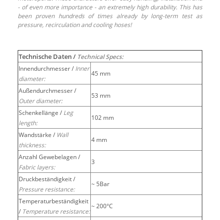
- of even more importance - an extremely high durability. This has
been proven hundreds of times already by long-term test as
pressure, recirculation and cooling hoses!
Technische Daten /
Technical Specs:
Innendurchmesser /
Inner
45 mm
diameter:
Außendurchmesser /
53 mm
Outer diameter:
Schenkellänge /
Leg
102 mm
length:
Wandstärke /
Wall
4 mm
thickness:
Anzahl Gewebelagen /
3
Fabric layers:
Druckbeständigkeit /
~ 5Bar
Pressure resistance:
Temperaturbeständigkeit
~ 200°C
/
Temperature resistance: