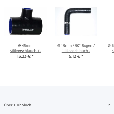
Ø 45mm
Ø 19mm / 90° Bogen /
Ø 6
Silikonschlauch-T-
Silikonschlauch -
S
Verbinder mit 25mm
schwarz
13,23 €
*
5,12 €
*
Anschluss - schwarz
Über Turboloch