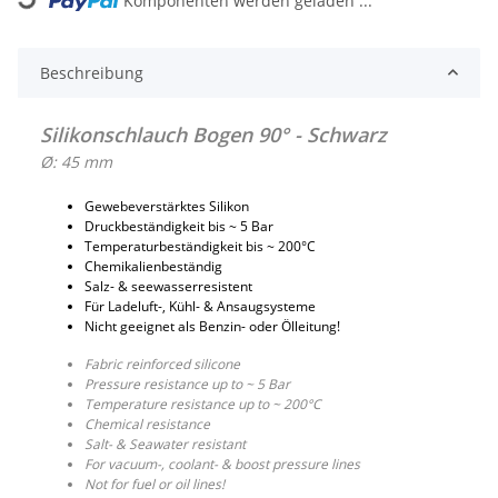
Komponenten werden geladen ...
Loading...
Beschreibung
Silikonschlauch Bogen 90° - Schwarz
Ø: 45 mm
Gewebeverstärktes Silikon
Druckbeständigkeit bis ~ 5 Bar
Temperaturbeständigkeit bis ~ 200°C
Chemikalienbeständig
Salz- & seewasserresistent
Für Ladeluft-, Kühl- & Ansaugsysteme
Nicht geeignet als Benzin- oder Ölleitung!
Fabric reinforced silicone
Pressure resistance up to ~ 5 Bar
Temperature resistance up to ~ 200°C
Chemical resistance
Salt- & Seawater resistant
For vacuum-, coolant- & boost pressure lines
Not for fuel or oil lines!