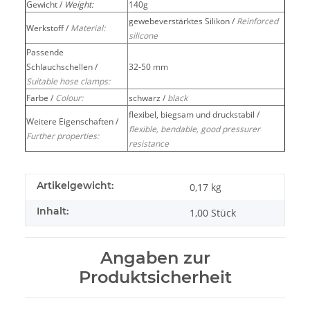
Gewicht /
Weight:
140g
gewebeverstärktes Silikon /
Reinforced
Werkstoff /
Material:
silicone
Passende
Schlauchschellen /
32-50 mm
Suitable hose clamps:
Farbe /
Colour:
schwarz /
black
flexibel, biegsam und druckstabil /
Weitere Eigenschaften /
flexible, bendable, good pressurer
Further properties:
resistance
Artikelgewicht:
0,17
kg
Inhalt:
1,00 Stück
Angaben zur
Produktsicherheit