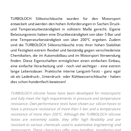
TURBOLOCH Silikonschläuche wurden für den Motorsport
entwickelt und werden den hohen Anforderungen in Sachen Druck-
und Temperaturbeständigkeit in vollstem Maße gerecht. Eigene
Belastungstests haben eine Druckbeständigkeit von über 5 Bar und
eine Temperaturbeständigkeit von über 200°C ergeben. Zudem
sind die TURBOLOCH Silikonschläuche trotz ihrer hohen Stabilität
und Festigkeit extrem flexibel und beständig gegen verschiedenste
Chemikalien, die im Automobilbau und im Motorsport Verwendung
finden. Diese Eigenschaften ermöglichen einen einfachen Einbau,
eine einfache Verarbeitung und - noch viel wichtiger - eine extrem
lange Lebensdauer. Praktische interne Langzeit-Tests - ganz egal
ob als Ladedruck-, Unterdruck- oder Kühlwasserschläuche - haben
dies schon hundertfach bewiesen!
TURBOLOCH silicone hoses have been developed for motorsports
and fully meet the high requirements in pressure and temperature
resistance. Own performance tests have shown our silicon hoses to
have a pressure resistance of more than 5 bar and a temperature
resistance of more than 200°C. Although the TURBOLOCH silicone
hoses are extremely stable, they offer high flexibility and are
resistant to various chemicals used in automotive engineering and
motorsports. These characters offer easy handling, installation and