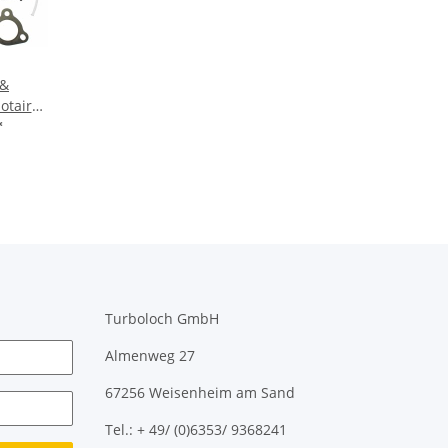
 &
otair
ader -
*
4-23 -
T (8N)
 R (1M)
V
Turboloch GmbH
Almenweg 27
67256 Weisenheim am Sand
Tel.: + 49/ (0)6353/ 9368241