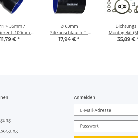
41 > 35mm /
Ø 63mm
Dichtungs
ierer L:100mm /
Silikonschlauch-T-
Montagekit (M
ikonschlauch -
Verbinder mit 25mm
440077) Turbol
11,79 €
*
17,94 €
*
35,89 €
schwarz
Anschluss - schwarz
Borg Warner K0
Audi S3 (8L) T
Seat Leon Cupra
- 1.8T 20
onen
Anmelden
E-Mail-Adresse
rgung
Passwort
tsorgung