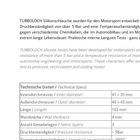
TURBOLOCH Silikonschläuche wurden für den Motorsport entwickelt 
Druckbeständigkeit von über 5 Bar und eine Temperaturbeständigkei
gegen verschiedenste Chemikalien, die im Automobilbau und im Moto
extrem lange Lebensdauer. Praktische interne Langzeit-Tests - ganz
TURBOLOCH silicone hoses have been developed for motorsports and 
resistance of more than 5 bar and a temperature resistance of more 
automotive engineering and motorsports. These characters offer easy
test as pressure, recirculation and cooling hoses!
Technische Daten /
Technical Specs:
Innendurchmesser /
Inner diameter:
41 > 35 mm
Außendurchmesser /
Outer diameter:
49 > 43 mm
Länge /
Length:
102 mm
Wandstärke /
Wall thickness:
4 mm
Anzahl Gewebelagen /
Fabric layers:
3
Druckbeständigkeit /
Pressure resistance:
~ 5Bar
Temperaturbeständigkeit /
Temperature resistance:
~ 200°C