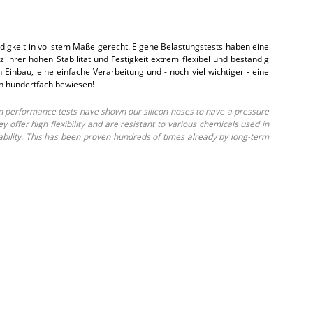
gkeit in vollstem Maße gerecht. Eigene Belastungstests haben eine
hrer hohen Stabilität und Festigkeit extrem flexibel und beständig
inbau, eine einfache Verarbeitung und - noch viel wichtiger - eine
on hundertfach bewiesen!
 performance tests have shown our silicon hoses to have a pressure
ffer high flexibility and are resistant to various chemicals used in
ability. This has been proven hundreds of times already by long-term