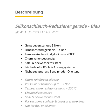
Beschreibung
Silikonschlauch-Reduzierer gerade - Blau
Ø: 41 > 35 mm / L: 100 mm
Gewebeverstärktes Silikon
Druckbeständigkeit bis ~ 5 Bar
Temperaturbeständigkeit bis ~ 200°C
Chemikalienbeständig
Salz- & seewasserresistent
Für Ladeluft-, Kühl- & Ansaugsysteme
Nicht geeignet als Benzin- oder Ölleitung!
Fabric reinforced silicone
Pressure resistance up to ~ 5 Bar
Temperature resistance up to ~ 200°C
Chemical resistance
Salt- & Seawater resistant
For vacuum-, coolant- & boost pressure lines
Not for fuel or oil lines!