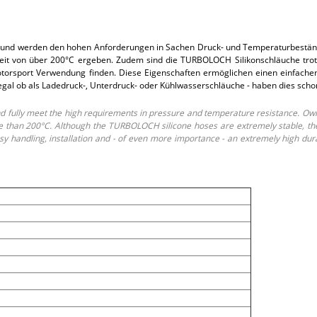
und werden den hohen Anforderungen in Sachen Druck- und Temperaturbeständi
t von über 200°C ergeben. Zudem sind die TURBOLOCH Silikonschläuche trotz i
rsport Verwendung finden. Diese Eigenschaften ermöglichen einen einfachen E
 egal ob als Ladedruck-, Unterdruck- oder Kühlwasserschläuche - haben dies sch
fully meet the high requirements in pressure and temperature resistance. Own
than 200°C. Although the TURBOLOCH silicone hoses are extremely stable, they o
 handling, installation and - of even more importance - an extremely high dur