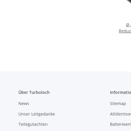
Ø 
Reduz
Sil
Über Turboloch
Informati
News
Sitemap
Unser Leitgedanke
Altölentso
Teilegutachten
Batterieen