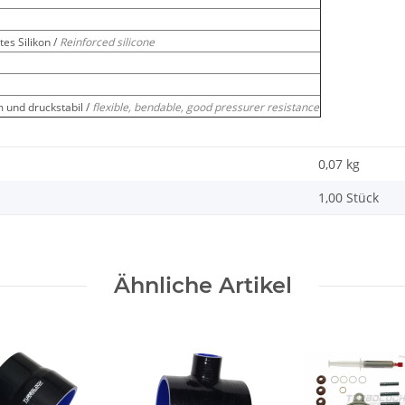
es Silikon /
Reinforced silicone
m und druckstabil /
flexible, bendable, good pressurer resistance
0,07
kg
1,00 Stück
Ähnliche Artikel