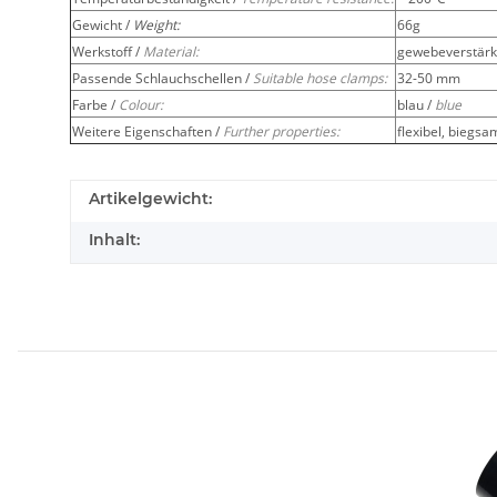
Gewicht /
Weight:
66g
Werkstoff /
Material:
gewebeverstärkt
Passende Schlauchschellen /
Suitable hose clamps:
32-50 mm
Farbe /
Colour:
blau /
blue
Weitere Eigenschaften /
Further properties:
flexibel, biegsa
Artikelgewicht:
Inhalt: