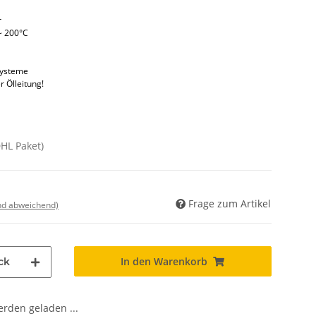
r
~ 200°C
systeme
r Ölleitung!
DHL Paket)
Frage zum Artikel
nd abweichend)
In den Warenkorb
ck
den geladen ...