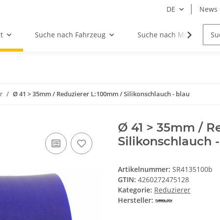
DE
News
t
Suche nach Fahrzeug
Suche nach Motor
r
Ø 41 > 35mm / Reduzierer L:100mm / Silikonschlauch - blau
Ø 41 > 35mm / R
Silikonschlauch -
Artikelnummer:
SR4135100b
GTIN:
4260272475128
Kategorie:
Reduzierer
Hersteller: