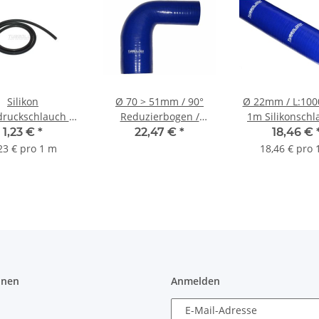
Silikon
Ø 70 > 51mm / 90°
Ø 22mm / L:10
druckschlauch Ø
Reduzierbogen /
1m Silikonschl
mm - schwarz
Silikonschlauch - blau
blau
1,23 €
*
22,47 €
*
18,46 €
23 € pro 1 m
18,46 € pro 
onen
Anmelden
E-Mail-Adresse