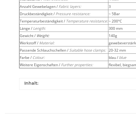
Anzahl Gewebelagen /
Fabric layers:
3
Druckbeständigkeit /
Pressure resistance:
~ 5Bar
Temperaturbeständigkeit /
Temperature resistance:
~ 200°C
Länge /
Length:
300 mm
Gewicht /
Weight:
140g
Werkstoff /
Material:
gewebeverstärkt
Passende Schlauchschellen /
Suitable hose clamps:
20-32 mm
Farbe /
Colour:
blau /
blue
Weitere Eigenschaften /
Further properties:
flexibel, biegsa
Inhalt: