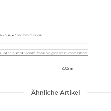
es Silikon /
Reinforced silicone
m und druckstabil /
flexible, bendable, good pressurer resistance
0,30 m
Ähnliche Artikel