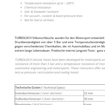
Temperature resistance up to ~ 200°C
Chemical resistance
Salt- & Seawater resistant
For vacuum-, coolant- & boost pressure lines
Not for fuel or oil lines!
TURBOLOCH Silikonschläuche wurden für den Motorsport entwickelt 
Druckbeständigkeit von über 5 Bar und eine Temperaturbeständigkei
gegen verschiedenste Chemikalien, die im Automobilbau und im Moto
extrem lange Lebensdauer. Praktische interne Langzeit-Tests - ganz
TURBOLOCH silicone hoses have been developed for motorsports and 
resistance of more than 5 bar and a temperature resistance of more 
automotive engineering and motorsports. These characters offer easy
test as pressure, recirculation and cooling hoses!
Technische Daten /
Technical Specs:
Innendurchmesser /
Inner diameter:
22 mm
Außendurchmesser /
Outer diameter:
30 mm
Wandstärke /
Wall thickness:
4 mm