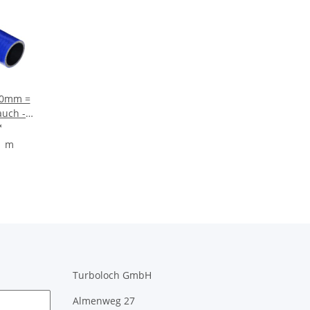
00mm =
auch -
*
1 m
Turboloch GmbH
Almenweg 27