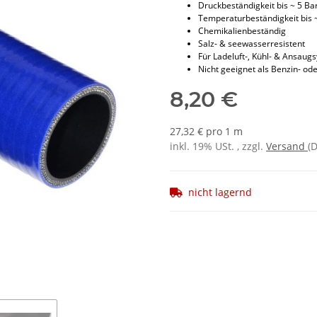
Druckbeständigkeit bis ~ 5 Ba
Temperaturbeständigkeit bis 
Chemikalienbeständig
Salz- & seewasserresistent
Für Ladeluft-, Kühl- & Ansaug
Nicht geeignet als Benzin- ode
8,20 €
27,32 € pro 1 m
inkl. 19% USt. , zzgl.
Versand
(
nicht lagernd