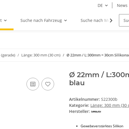
DE
News
t
Suche nach Fahrzeug
Suche nach Motor
 (gerade)
Länge: 300 mm (30 cm)
Ø 22mm / L:300mm = 30cm Silikonsc
Ø 22mm / L:300m
blau
Artikelnummer:
S22300b
Kategorie:
Länge: 300 mm (30 
Hersteller:
Gewebeverstärktes Silikon