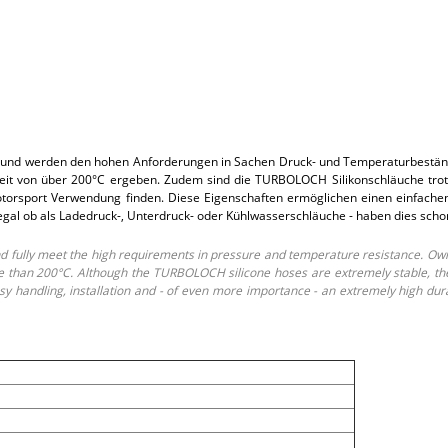
und werden den hohen Anforderungen in Sachen Druck- und Temperaturbeständi
t von über 200°C ergeben. Zudem sind die TURBOLOCH Silikonschläuche trotz i
rsport Verwendung finden. Diese Eigenschaften ermöglichen einen einfachen E
 egal ob als Ladedruck-, Unterdruck- oder Kühlwasserschläuche - haben dies sch
fully meet the high requirements in pressure and temperature resistance. Own
than 200°C. Although the TURBOLOCH silicone hoses are extremely stable, they o
 handling, installation and - of even more importance - an extremely high dur