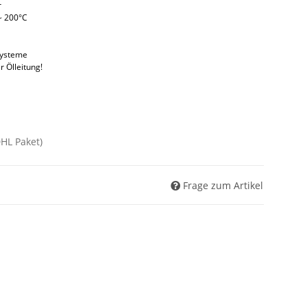
r
~ 200°C
systeme
r Ölleitung!
DHL Paket)
Frage zum Artikel