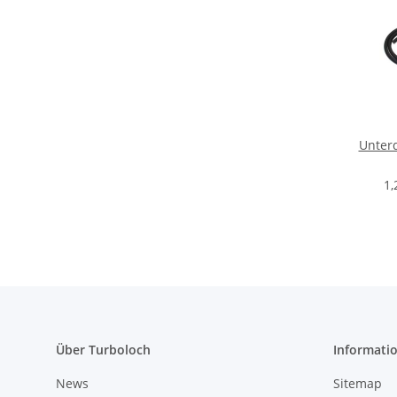
Unter
4 
1,
Über Turboloch
Informati
News
Sitemap