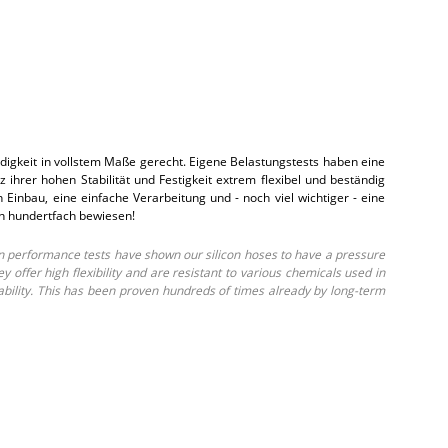
gkeit in vollstem Maße gerecht. Eigene Belastungstests haben eine
hrer hohen Stabilität und Festigkeit extrem flexibel und beständig
inbau, eine einfache Verarbeitung und - noch viel wichtiger - eine
on hundertfach bewiesen!
 performance tests have shown our silicon hoses to have a pressure
ffer high flexibility and are resistant to various chemicals used in
ability. This has been proven hundreds of times already by long-term