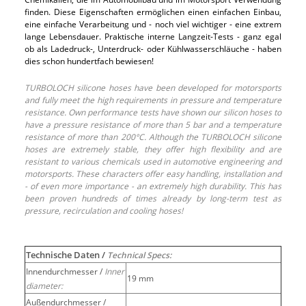
finden. Diese Eigenschaften ermöglichen einen einfachen Einbau,
eine einfache Verarbeitung und - noch viel wichtiger - eine extrem
lange Lebensdauer. Praktische interne Langzeit-Tests - ganz egal
ob als Ladedruck-, Unterdruck- oder Kühlwasserschläuche - haben
dies schon hundertfach bewiesen!
TURBOLOCH silicone hoses have been developed for motorsports
and fully meet the high requirements in pressure and temperature
resistance. Own performance tests have shown our silicon hoses to
have a pressure resistance of more than 5 bar and a temperature
resistance of more than 200°C. Although the TURBOLOCH silicone
hoses are extremely stable, they offer high flexibility and are
resistant to various chemicals used in automotive engineering and
motorsports. These characters offer easy handling, installation and
- of even more importance - an extremely high durability. This has
been proven hundreds of times already by long-term test as
pressure, recirculation and cooling hoses!
Technische Daten /
Technical Specs:
Innendurchmesser /
Inner
19 mm
diameter:
Außendurchmesser /