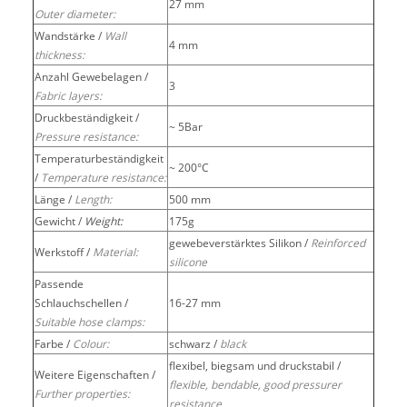
27 mm
Outer diameter:
Wandstärke /
Wall
4 mm
thickness:
Anzahl Gewebelagen /
3
Fabric layers:
Druckbeständigkeit /
~ 5Bar
Pressure resistance:
Temperaturbeständigkeit
~ 200°C
/
Temperature resistance:
Länge /
Length:
500 mm
Gewicht /
Weight:
175g
gewebeverstärktes Silikon /
Reinforced
Werkstoff /
Material:
silicone
Passende
Schlauchschellen /
16-27 mm
Suitable hose clamps:
Farbe /
Colour:
schwarz /
black
flexibel, biegsam und druckstabil /
Weitere Eigenschaften /
flexible, bendable, good pressurer
Further properties:
resistance