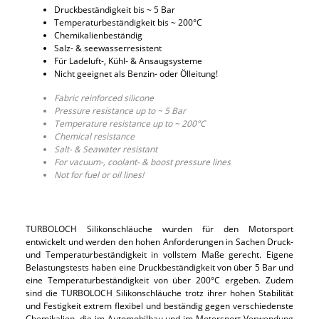
Druckbeständigkeit bis ~ 5 Bar
Temperaturbeständigkeit bis ~ 200°C
Chemikalienbeständig
Salz- & seewasserresistent
Für Ladeluft-, Kühl- & Ansaugsysteme
Nicht geeignet als Benzin- oder Ölleitung!
Fabric reinforced silicone
Pressure resistance up to ~ 5 Bar
Temperature resistance up to ~ 200°C
Chemical resistance
Salt- & Seawater resistant
For vacuum-, coolant- & boost pressure lines
Not for fuel or oil lines!
TURBOLOCH Silikonschläuche wurden für den Motorsport
entwickelt und werden den hohen Anforderungen in Sachen Druck-
und Temperaturbeständigkeit in vollstem Maße gerecht. Eigene
Belastungstests haben eine Druckbeständigkeit von über 5 Bar und
eine Temperaturbeständigkeit von über 200°C ergeben. Zudem
sind die TURBOLOCH Silikonschläuche trotz ihrer hohen Stabilität
und Festigkeit extrem flexibel und beständig gegen verschiedenste
Chemikalien, die im Automobilbau und im Motorsport Verwendung