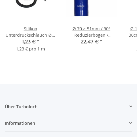
Silikon
Ø 70 > 51mm / 90°
Ø 
Unterdruckschlauch Ø 4
Reduzierbogen /
30c
mm - schwarz
Silikonschlauch - blau
1,23 €
*
22,47 €
*
1,23 € pro 1 m
Über Turboloch
Informationen