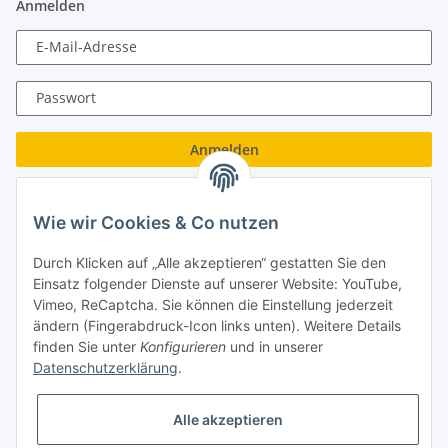
Anmelden
E-Mail-Adresse
Passwort
Anmelden
Passwort vergessen
Wie wir Cookies & Co nutzen
Neu hier?
Jetzt registrieren!
Durch Klicken auf „Alle akzeptieren“ gestatten Sie den
Turboloch GmbH
Einsatz folgender Dienste auf unserer Website: YouTube,
Vimeo, ReCaptcha. Sie können die Einstellung jederzeit
Almenweg 27
ändern (Fingerabdruck-Icon links unten). Weitere Details
finden Sie unter
Konfigurieren
und in unserer
67256 Weisenheim am Sand
Datenschutzerklärung
.
Tel.: + 49/ (0)6353/ 9368241
Alle akzeptieren
E-Mail: info@turboloch.de