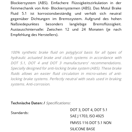
Blockiersystem (ABS). Einfachere Flüssigkeitszirkulation in der
Feinmechanik von Anti- Blockiersystemen (ABS). Das Motul Brake
Fluid 5.1 ist korrosionsbeständig und verhält sich neutral
gegenüber Dichtungen im Bremssystem. Aufgrund des hohen
Naßsiedepunktes besonders langlebige Bremsflüssigkeit.
Austauschintervalle: Zwischen 12 und 24 Monaten (je nach
Empfehlung des Herstellers).
100% synthetic brake fluid on polyglycol basis for all types of
hydraulic actuated brake and clutch systems in accordance with
DOT 5.1, DOT 4 and DOT 3 manufacturers’ recommendations.
Specially designed for anti-locking brake system (ABS). These brake
fluids allows an easier fluid circulation in micro-valves of anti-
locking brake systems. Perfectly neutral with seals used in braking
systems. Anti-corrosion.
Technische Daten: /
Specifications:
DOT 3, DOT 4, DOT 5.1
Standards:
SAE J 1703, ISO 4925
FMVSS 116 DOT 5.1 NON
SILICONE BASE