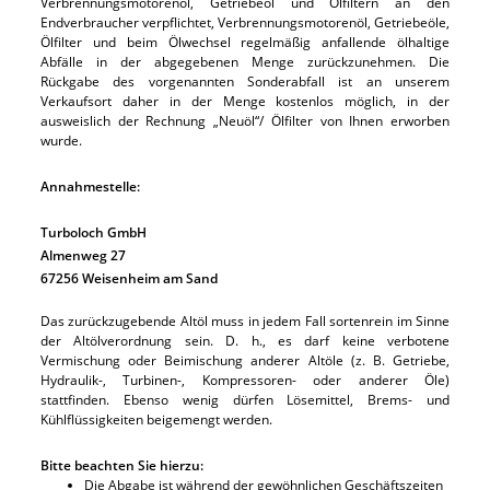
Verbrennungsmotorenöl, Getriebeöl und Ölfiltern an den
Endverbraucher verpflichtet, Verbrennungsmotorenöl, Getriebeöle,
Ölfilter und beim Ölwechsel regelmäßig anfallende ölhaltige
Abfälle in der abgegebenen Menge zurückzunehmen. Die
Rückgabe des vorgenannten Sonderabfall ist an unserem
Verkaufsort daher in der Menge kostenlos möglich, in der
ausweislich der Rechnung „Neuöl“/ Ölfilter von Ihnen erworben
wurde.
Annahmestelle:
Turboloch GmbH
Almenweg 27
67256 Weisenheim am Sand
Das zurückzugebende Altöl muss in jedem Fall sortenrein im Sinne
der Altölverordnung sein. D. h., es darf keine verbotene
Vermischung oder Beimischung anderer Altöle (z. B. Getriebe,
Hydraulik-, Turbinen-, Kompressoren- oder anderer Öle)
stattfinden. Ebenso wenig dürfen Lösemittel, Brems- und
Kühlflüssigkeiten beigemengt werden.
Bitte beachten Sie hierzu:
Die Abgabe ist während der
gewöhnlichen Geschäftszeiten