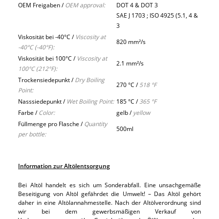
OEM Freigaben /
OEM approval:
DOT 4 & DOT 3
SAE J 1703 ; ISO 4925 (5.1, 4 &
3
Viskosität bei -40°C /
Viscosity at
820 mm²/s
-40°C (-40°F):
Viskosität bei 100°C /
Viscosity at
2.1 mm²/s
100°C (212°F):
Trockensiedepunkt /
Dry Boiling
270 °C /
518 °F
Point:
Nasssiedepunkt /
Wet Boiling Point:
185 °C /
365 °F
Farbe /
Color:
gelb /
yellow
Füllmenge pro Flasche /
Quantity
500ml
per bottle:
Information zur Altölentsorgung
Bei Altöl handelt es sich um Sonderabfall. Eine unsachgemäße
Beseitigung von Altöl gefährdet die Umwelt! – Das Altöl gehört
daher in eine Altölannahmestelle. Nach der Altölverordnung sind
wir bei dem gewerbsmäßigen Verkauf von