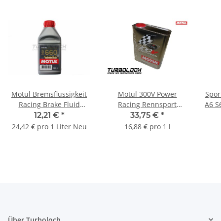
Motul Bremsflüssigkeit
Motul 300V Power
Sport
Racing Brake Fluid
Racing Rennsport
A6 S6
RBF660 DOT 4 - 500ml -
Motoröl Öl 5W30 - 2L
2.8
12,21 €
*
33,75 €
*
101666
104241
24,42 € pro 1 Liter Neu
16,88 € pro 1 l
Über Turboloch