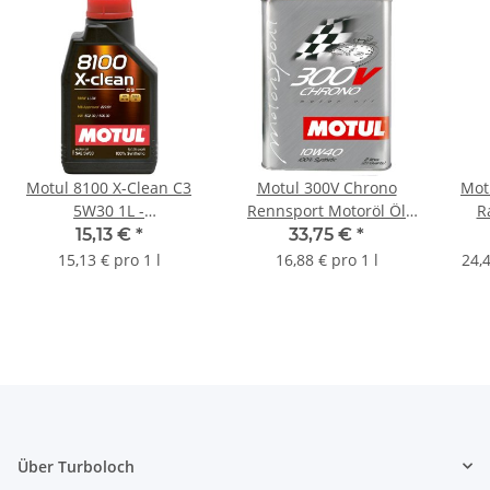
Motul 8100 X-Clean C3
Motul 300V Chrono
Mot
5W30 1L -
Rennsport Motoröl Öl
R
vollsynthetisches
10W40 - 2L 104243
RBF6
15,13 €
*
33,75 €
*
Motoröl (102785)
15,13 € pro 1 l
16,88 € pro 1 l
24,4
Über Turboloch