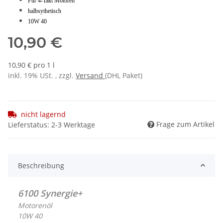
Für 4-Takt Motoren
halbsythetisch
10W 40
10,90 €
10,90 € pro 1 l
inkl. 19% USt. , zzgl.
Versand
(DHL Paket)
nicht lagernd
Frage zum Artikel
Lieferstatus: 2-3 Werktage
Beschreibung
6100 Synergie+
Motorenöl
10W 40