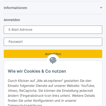
Informationen
Anmelden
E-Mail-Adresse
Passwort
Anmelden
Passwort vergessen
Wie wir Cookies & Co nutzen
Neu hier?
Jetzt registrieren!
Durch Klicken auf „Alle akzeptieren“ gestatten Sie den
Turboloch GmbH
Einsatz folgender Dienste auf unserer Website: YouTube,
Vimeo, ReCaptcha. Sie können die Einstellung jederzeit
Almenweg 27
ändern (Fingerabdruck-Icon links unten). Weitere Details
finden Sie unter
Konfigurieren
und in unserer
67256 Weisenheim am Sand
Datenschutzerklärung
.