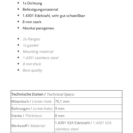
1x Dichtung
Befestigungsmaterial
1.4301 Edelstahl, sehr gut schweißbar
8 mm stark
Absolut passgenau
2x Flanges
1x gasket
Mounting material
1.4301 stainless steel
8 mm thick
Best quality
Technische Daten /
Technical Specs:
Mittenloch /
Center hole:
70,1 mm
Bohrungen /
screw holes:
9 mm
Stärke /
Thickness:
8 mm
1.4301 V2A Edelstahl /
1.4301 V2A
Werkstoff /
Material:
stainless steel