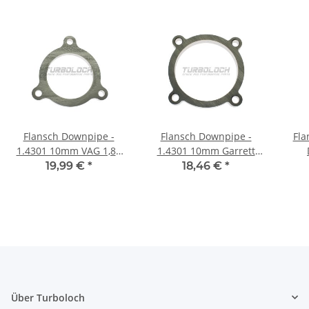
Flansch Downpipe -
Flansch Downpipe -
Fla
1.4301 10mm VAG 1,8T
1.4301 10mm Garrett
S3 TT Cupra R K04 (209-
GTX30xxR GTX35xxR
Ed
19,99 €
*
18,46 €
*
240 PS)
GT30R GT35R
Fl
Über Turboloch