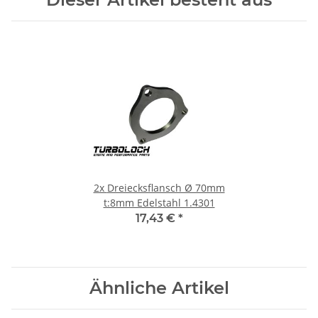
2x
Dreiecksflansch Ø 70mm
t:8mm Edelstahl 1.4301
17,43 €
*
Ähnliche Artikel