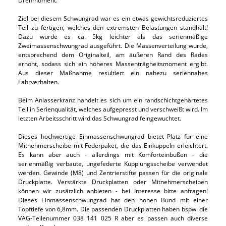
Drehmoment.
Ziel bei diesem Schwungrad war es ein etwas gewichtsreduziertes
Teil zu fertigen, welches den extremsten Belastungen standhält!
Dazu wurde es ca. 5kg leichter als das serienmäßige
Zweimassenschwungrad ausgeführt. Die Massenverteilung wurde,
entsprechend dem Originalteil, am äußeren Rand des Rades
erhöht, sodass sich ein höheres Massenträgheitsmoment ergibt.
Aus dieser Maßnahme resultiert ein nahezu seriennahes
Fahrverhalten.
Beim Anlasserkranz handelt es sich um ein randschichtgehärtetes
Teil in Serienqualität, welches aufgepresst und verschweißt wird. Im
letzten Arbeitsschritt wird das Schwungrad feingewuchtet.
Dieses hochwertige Einmassenschwungrad bietet Platz für eine
Mitnehmerscheibe mit Federpaket, die das Einkuppeln erleichtert.
Es kann aber auch - allerdings mit Komforteinbußen - die
serienmäßig verbaute, ungefederte Kupplungsscheibe verwendet
werden. Gewinde (M8) und Zentrierstifte passen für die originale
Druckplatte. Verstärkte Druckplatten oder Mitnehmerscheiben
können wir zusätzlich anbieten - bei Interesse bitte anfragen!
Dieses Einmassenschwungrad hat den hohen Bund mit einer
Topftiefe von 6,8mm. Die passenden Druckplatten haben bspw. die
VAG-Teilenummer 038 141 025 R aber es passen auch diverse