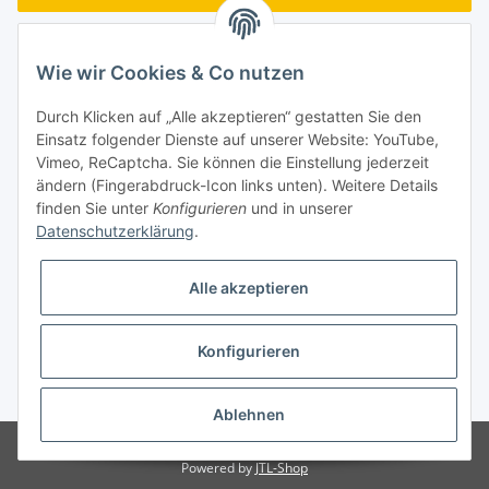
Passwort vergessen
Wie wir Cookies & Co nutzen
Neu hier?
Jetzt registrieren!
Durch Klicken auf „Alle akzeptieren“ gestatten Sie den
Turboloch GmbH
Einsatz folgender Dienste auf unserer Website: YouTube,
Vimeo, ReCaptcha. Sie können die Einstellung jederzeit
Almenweg 27
ändern (Fingerabdruck-Icon links unten). Weitere Details
finden Sie unter
Konfigurieren
und in unserer
67256 Weisenheim am Sand
Datenschutzerklärung
.
Tel.: + 49/ (0)6353/ 9368241
Alle akzeptieren
E-Mail: info@turboloch.de
Impressum
Konfigurieren
* Alle Preise inkl. gesetzlicher USt., zzgl.
Versand
Ablehnen
© Turboloch GmbH
Powered by
JTL-Shop