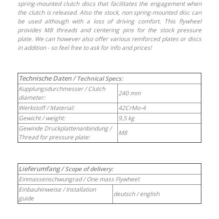
spring-mounted clutch discs that facilitates the engagement when
the clutch is released. Also the stock, non spring-mounted disc can
be used although with a loss of driving comfort. This flywheel
provides M8 threads and centering pins for the stock pressure
plate. We can however also offer various reinforced plates or discs
in addition - so feel free to ask for info and prices!
Technische Daten /
Technical Specs:
Kupplungsdurchmesser /
Clutch
240 mm
diameter:
Werkstoff /
Material:
42CrMo-4
Gewicht /
weight:
9,5 kg
Gewinde Druckplattenanbindung /
M8
Thread for pressure plate:
Lieferumfang /
Scope of delivery:
Einmassenschwungrad /
One mass Flywheel:
Einbauhinweise /
Installation
deutsch /
english
guide