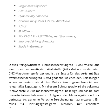
Single mass flywheel
CNC-turned
Dynamically balanced
Chrome moly steel 1.7225 - 42CrMo-4
9,5 kg
Ø 240 mm
Fits VAG 1,9l / 2.0l TDI 6-speed (transverse)
Improved driving dynamics
Made in Germany
Dieses feingewuchtete Einmassenschwungrad (EMS) wurde aus
einem der hochwertigsten Werkstoffe (42CrMo) auf modernsten
CNC-Maschinen gerfertigt und ist als Ersatz für das serienmäßige
Zweimassenschwungrad (ZMS) gedacht, welches den Belastungen
schon im Serienzustand des Motors kaum gewachsen ist und
relegmäßig kaputt geht. Mit diesem Schwungrad wird die bekannte
"Schwachstelle Zweimassenschwungrad" beseitigt und das bei fast
unverändertem Fahrkomfort. Aufgrund der Materialgüte sind nur
geringste bis garkeine Verschleißerscheinungen zu erwarten. Ein
Muss für leistungsgesteigerte Motoren mit erhöhtem