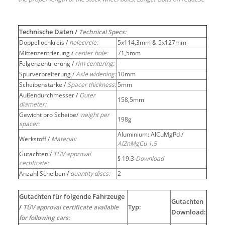
Technische Daten /
Technical Specs:
Doppellochkreis /
holecircle:
5x114,3mm & 5x127mm
Mittenzentrierung /
center hole:
71,5mm
Felgenzentrierung /
rim centering:
-
Spurverbreiterung /
Axle widening:
10mm
Scheibenstärke /
Spacer thickness:
5mm
Außendurchmesser /
Outer
158,5mm
diameter:
Gewicht pro Scheibe/
weight per
198g
spacer:
Aluminium: AlCuMgPd /
Werkstoff /
Material:
AlZnMgCu 1,5
Gutachten /
TÜV approval
§ 19.3
Download
certificate:
Anzahl Scheiben /
quantity discs:
2
Gutachten für folgende Fahrzeuge
Gutachten
/
Typ:
TÜV approval certificate available
Download:
for following cars: