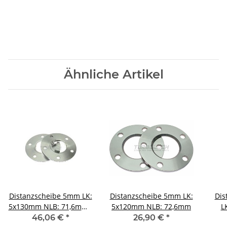
Ähnliche Artikel
Distanzscheibe 5mm LK:
Distanzscheibe 5mm LK:
Dis
5x130mm NLB: 71,6mm -
5x120mm NLB: 72,6mm
L
mit Felgenzentrierung
46,06 €
*
26,90 €
*