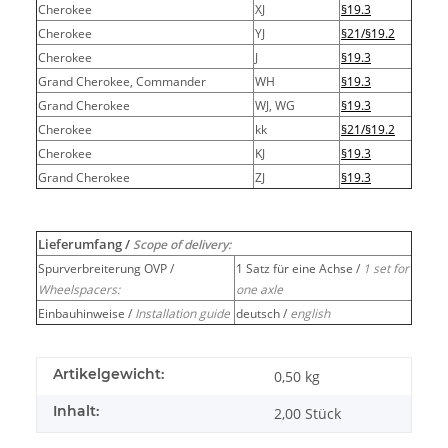
Cherokee
XJ
§19.3
Cherokee
YJ
§21/§19.2
Cherokee
J
§19.3
Grand Cherokee, Commander
WH
§19.3
Grand Cherokee
WJ, WG
§19.3
Cherokee
kk
§21/§19.2
Cherokee
KJ
§19.3
Grand Cherokee
ZJ
§19.3
Lieferumfang /
Scope of delivery:
Spurverbreiterung OVP /
1 Satz für eine Achse /
1 set for
Wheelspacers:
one axle
Einbauhinweise /
Installation guide
deutsch /
english
Artikelgewicht:
0,50
kg
Inhalt:
2,00 Stück