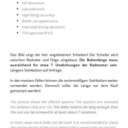
HD Aluminum
Low tolerance
High fitting accuracy
Better car appearance
Improved driving dynamics
TÜV approval §19.3
Das Bild zeigt die hier angebotenen Scheiben! Die Scheibe wird
zwischen Radnabe und Felge eingebaut.
Die Bolzenlänge muss
ausreichend für etwa 7 Umdrehungen der Radmutter sein
.
Längere Stehbolzen auf Anfrage.
In den meisten Fällen können die serienmäßigen Stehbolzen weiter
verwendet werden. Dennoch sollte die Länge vor dem Kauf
gemessen werden!
The picture shows the offered spacers! The spacers are mounted
the between Hub and rim.
The bolts need to be long enough that
the nut can be screwed in at least about 7 rotations.
In most cases stock bolts can be used. It is recommanded to check
the proper length of the stock wheel bolts! Longer bolts on request.