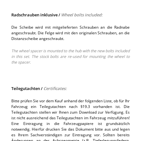
Radschrauben inklusive /
Wheel bolts included:
Die Scheibe wird mit mitgelieferten Schrauben an die Radnabe
angeschraubt. Die Felge wird mit den originalen Schrauben, an die
Distanzscheibe angeschraubt.
The wheel spacer is mounted to the hub with the new bolts included
in this set. The stock bolts are re-used for mounting the wheel to
the spacer.
Teilegutachten /
Certificates:
Bitte prüfen Sie vor dem Kauf anhand der folgenden Liste, ob für Ihr
Fahrzeug ein Teilegutachten nach §19.3 vorhanden ist. Die
Teilegutachten stellen wir Ihnen zum Download zur Verfügung. Es
ist nicht ausreichend das Teilegutachten im Fahrzeug mitzuführen!
Eine Eintragung in die Fahrzeugpapiere ist grundsätzlich
notwendig. Hierfür drucken Sie das Dokument bitte aus und legen
es Ihrem Sachverständigen zur Eintragung vor. Sollten bereits
Änderungen an der Achsgeometrie (z.B. Tieferlegungsfedern,