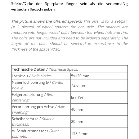
Stärke/Dicke der Spurplatte länger sein als die serienmäßig
verbauten Radschrauben.
The picture shows the offered spacers!
This offer is for a set/pair
(= 2 pieces) of wheel spacers for one axle. The spacers are
mounted with longer wheel bolts between the wheel hub and rim.
The bolts are not included and need to be ordered separately. The
length of the bolts should be selected in accordance to the
thickness of the spacer/disc.
Technische Daten /
Technical Specs:
Lochkreis /
Hole circle:
5x120 mm
Nabenlochbohrung Ø /
Center
72,6 mm
hole Ø:
Felgenzentrierung /
Rim
Ja /
Yes
centering:
Verbreiterung pro Achse /
Axle
40 mm
widening:
Scheibenstärke /
Spacer
20 mm
thickness:
Außendurchmesser /
Outer
158,5 mm
diameter: