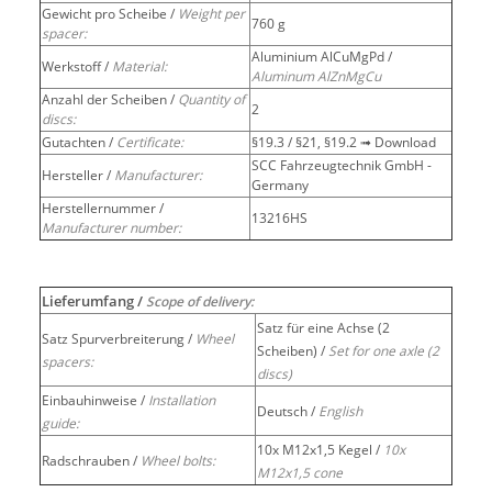
Gewicht pro Scheibe /
Weight per
760 g
spacer:
Aluminium AlCuMgPd /
Werkstoff /
Material:
Aluminum AlZnMgCu
Anzahl der Scheiben /
Quantity of
2
discs:
Gutachten /
Certificate:
§19.3 / §21, §19.2 ➟ Download
SCC Fahrzeugtechnik GmbH -
Hersteller /
Manufacturer:
Germany
Herstellernummer /
13216HS
Manufacturer number:
Lieferumfang /
Scope of delivery:
Satz für eine Achse (2
Satz Spurverbreiterung /
Wheel
Scheiben) /
Set for one axle (2
spacers:
discs)
Einbauhinweise /
Installation
Deutsch /
English
guide:
10x M12x1,5 Kegel /
10x
Radschrauben /
Wheel bolts:
M12x1,5 cone