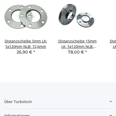
Distanzscheibe 5mm LK:
Distanzscheibe 15mm
Dis
5x120mm NLB: 72,6mm
LK: 5x120mm NLB:
L
72,6mm - mit
26,90 €
*
78,00 €
*
Felgenzentrierung
Fe
Über Turboloch
Informationen