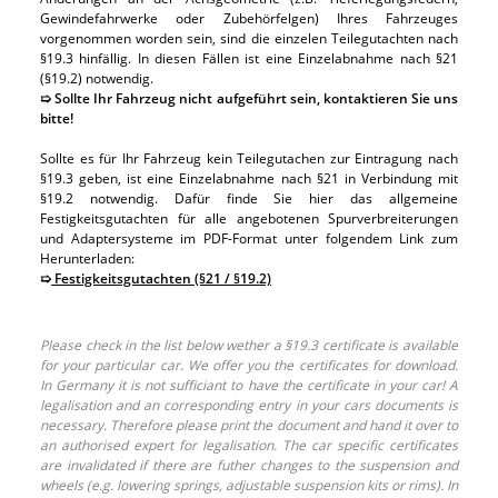
Gewindefahrwerke oder Zubehörfelgen) Ihres Fahrzeuges
vorgenommen worden sein, sind die einzelen Teilegutachten nach
§19.3 hinfällig. In diesen Fällen ist eine Einzelabnahme nach §21
(§19.2) notwendig.
➯ Sollte Ihr Fahrzeug nicht aufgeführt sein, kontaktieren Sie uns
bitte!
Sollte es für Ihr Fahrzeug kein Teilegutachen zur Eintragung nach
§19.3 geben, ist eine Einzelabnahme nach §21 in Verbindung mit
§19.2 notwendig. Dafür finde Sie hier das allgemeine
Festigkeitsgutachten für alle angebotenen Spurverbreiterungen
und Adaptersysteme im PDF-Format unter folgendem Link zum
Herunterladen:
➯
Festigkeitsgutachten (§21 / §19.2)
Please check in the list below wether a §19.3 certificate is available
for your particular car. We offer you the certificates for download.
In Germany it is not sufficiant to have the certificate in your car! A
legalisation and an corresponding entry in your cars documents is
necessary. Therefore please print the document and hand it over to
an authorised expert for legalisation. The car specific certificates
are invalidated if there are futher changes to the suspension and
wheels (e.g. lowering springs, adjustable suspension kits or rims). In