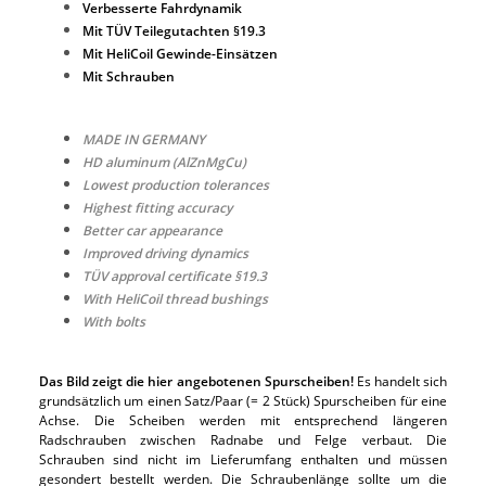
Verbesserte Fahrdynamik
Mit TÜV Teilegutachten §19.3
Mit HeliCoil Gewinde-Einsätzen
Mit Schrauben
MADE IN GERMANY
HD aluminum (AlZnMgCu)
Lowest production tolerances
Highest fitting accuracy
Better car appearance
Improved driving dynamics
TÜV approval certificate §19.3
With HeliCoil thread bushings
With bolts
Das Bild zeigt die hier angebotenen Spurscheiben!
Es handelt sich
grundsätzlich um einen Satz/Paar (= 2 Stück) Spurscheiben für eine
Achse. Die Scheiben werden mit entsprechend längeren
Radschrauben zwischen Radnabe und Felge verbaut. Die
Schrauben sind nicht im Lieferumfang enthalten und müssen
gesondert bestellt werden. Die Schraubenlänge sollte um die