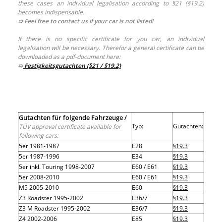
these cases an individual legalisation according to §21 (§19.2)
becomes indispensable.
➯ Feel free to contact us if your car is not listed!
If there is no specific certificate for you car, an individual
legalisation will be necessary. Therefor a general certificate can be
downloaded as a pdf-document here:
➯
Festigkeitsgutachten (§21 / §19.2)
Gutachten für folgende Fahrzeuge /
Typ:
Gutachten:
TÜV approval certificate available for
following cars:
5er 1981-1987
E28
§19.3
5er 1987-1996
E34
§19.3
5er inkl. Touring 1998-2007
E60 / E61
§19.3
5er 2008-2010
E60 / E61
§19.3
M5 2005-2010
E60
§19.3
Z3 Roadster 1995-2002
E36/7
§19.3
Z3 M Roadster 1995-2002
E36/7
§19.3
Z4 2002-2006
E85
§19.3