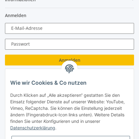
Anmelden
E-Mail-Adresse
Passwort
Anmelden
Passwort vergessen
Wie wir Cookies & Co nutzen
Neu hier?
Jetzt registrieren!
Durch Klicken auf „Alle akzeptieren“ gestatten Sie den
Turboloch GmbH
Einsatz folgender Dienste auf unserer Website: YouTube,
Vimeo, ReCaptcha. Sie können die Einstellung jederzeit
Almenweg 27
ändern (Fingerabdruck-Icon links unten). Weitere Details
finden Sie unter
Konfigurieren
und in unserer
67256 Weisenheim am Sand
Datenschutzerklärung
.
Tel.: + 49/ (0)6353/ 9368241