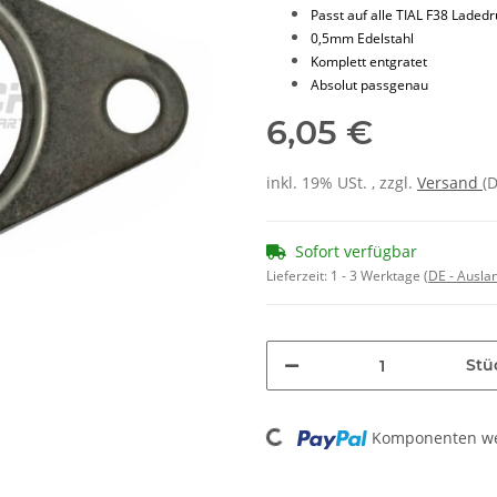
Passt auf alle TIAL F38 Laded
0,5mm Edelstahl
Komplett entgratet
Absolut passgenau
6,05 €
inkl. 19% USt. , zzgl.
Versand
(
Sofort verfügbar
Lieferzeit:
1 - 3 Werktage
(DE - Ausla
Stü
Loading...
Komponenten wer