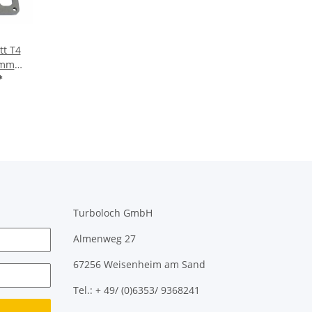
tt T4
0mm
 - GT35
*
5 (M10
Turboloch GmbH
Almenweg 27
67256 Weisenheim am Sand
Tel.: + 49/ (0)6353/ 9368241