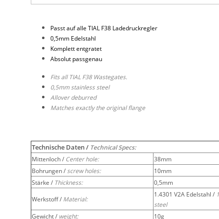
Passt auf alle TIAL F38 Ladedruckregler
0,5mm Edelstahl
Komplett entgratet
Absolut passgenau
Fits all TIAL F38 Wastegates.
0,5mm stainless steel
Allover deburred
Matches exactly the original flange
Technische Daten /
Technical Specs:
Mittenloch /
Center hole:
38mm
Bohrungen /
screw holes:
10mm
Stärke /
Thickness:
0,5mm
1.4301 V2A Edelstahl /
1
Werkstoff /
Material:
steel
Gewicht /
weight:
10g