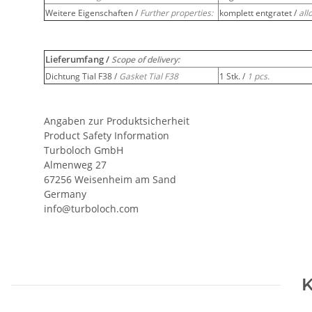
Weitere Eigenschaften /
Further properties:
komplett entgratet /
all
Lieferumfang /
Scope of delivery:
Dichtung Tial F38 /
Gasket Tial F38
1 Stk. /
1 pcs.
Angaben zur Produktsicherheit
Product Safety Information
Turboloch GmbH
Almenweg 27
67256 Weisenheim am Sand
Germany
info@turboloch.com
K