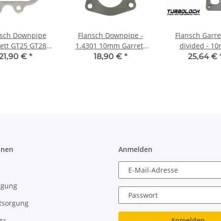
nsch Downpipe
Flansch Downpipe -
Flansch Garre
ett GT25 GT28
1.4301 10mm Garrett
divided - 1
8 Wastegate -
GTB1756VK GTB2260VK
Edelstahl 1.4301
21,90 €
*
18,90 €
*
25,64 €
delstahl 1.4301
- 2.7 / 3.0 V6 TDI Audi
GT40 GT42 GT4
A5 A6 A8
Gewinde)
onen
Anmelden
E-Mail-Adresse
rgung
Passwort
tsorgung
Anmelden
tz