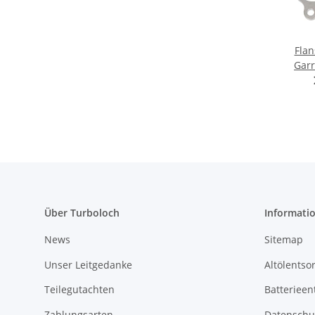
Fla
Garr
GTX2
10mm E
Über Turboloch
Informati
News
Sitemap
Unser Leitgedanke
Altölentso
Teilegutachten
Batterieen
Zahlungsarten
Datenschu