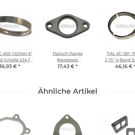
VC-450 102mm 4"
Flansch Flange
TiAL VC-381 
d Schelle V2A f.
Wastegate
2,75" V-Band S
T42 GTX45
Ladedruckregler Tial
V2A f.
36,93 €
*
17,43 €
*
46,16 €
nengehäuse und
F38 1.4301 Edelstahl -
Turbinengehäus
Auslass
zentriert
GTX43 GT45 G
Einlass
Ähnliche Artikel