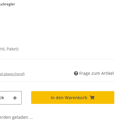
ruckregler
DHL Paket)
Frage zum Artikel
nd abweichend)
In den Warenkorb
ck
den geladen ...