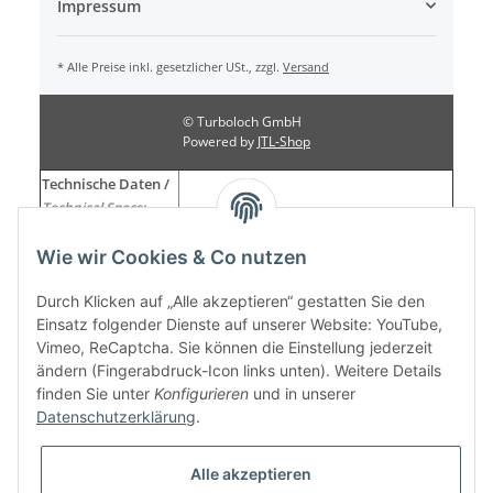
Impressum
* Alle Preise inkl. gesetzlicher USt., zzgl.
Versand
© Turboloch GmbH
Powered by
JTL-Shop
Technische Daten /
Technical Specs:
Spannbereich /
86 - 91mm
Wie wir Cookies & Co nutzen
clamping diameter:
Breite /
bwidth:
25mm
Durch Klicken auf „Alle akzeptieren“ gestatten Sie den
Edelstahl V2A (1.4301) /
stainless steel V2A
Werkstoff /
Material:
Einsatz folgender Dienste auf unserer Website: YouTube,
(1.4301)
Vimeo, ReCaptcha. Sie können die Einstellung jederzeit
Schlüsselweite /
10mm
ändern (Fingerabdruck-Icon links unten). Weitere Details
wrench size:
finden Sie unter
Konfigurieren
und in unserer
Weitere
Datenschutzerklärung
.
Mit austauschbarer M6 Edelstahlschraube /
Eigenschaften /
with replaceable M6 stainless steel screw
Further properties:
Alle akzeptieren