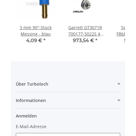
3 mm 90°-Stück
Garrett GT3071R
Sportluf
Messing - blau
700177-5022S 4"
FB689/01
Einass / 1,8l - 3.0l /
MX-5 
4,09 €
*
973,54 €
*
57,3
300PS - 460PS
Über Turboloch
Informationen
Anmelden
E-Mail-Adresse