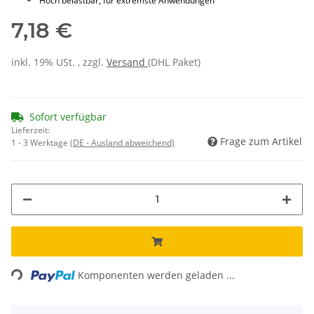
Hoch belastbar, für extremste Anwendungen
7,18 €
inkl. 19% USt. , zzgl.
Versand
(DHL Paket)
Sofort verfügbar
Lieferzeit:
Frage zum Artikel
1 - 3 Werktage
(DE - Ausland abweichend)
ading...
Komponenten werden geladen ...