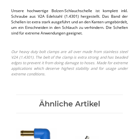
Unsere hochwertige Bolzen-Schlauchschelle ist komplett inkl.
Schraube aus V2A Edelstahl (1.4301) hergestellt. Das Band der
Schellen ist extra stark ausgeführt und an den Kanten umgebördelt,
um ein Einschneiden in den Schlauch zu verhindern. Die Schellen
sind für extreme Anwendungen geeignet.
Our heavy duty bolt clamps are all over made from stainless steel
V2A (1.4301). The belt of the clamp is extra strong and has beaded
edges to prevent it from doing damage to hoses. Made for extreme
applications which deserve highest stability and for usage under
extreme conditions.
Ähnliche Artikel