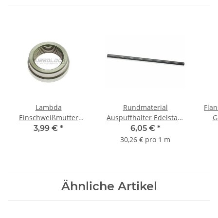
Lambda
Rundmaterial
Fla
Einschweißmutter
Auspuffhalter Edelstahl
G
M18x1,5mm Edelstahl
1.4301 - 12mm Länge:
Ede
3,99 €
*
6,05 €
*
V2A
200mm
30,26 € pro 1 m
Ähnliche Artikel