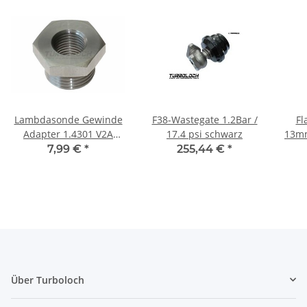
Lambdasonde Gewinde
F38-Wastegate 1.2Bar /
Fl
Adapter 1.4301 V2A
17.4 psi schwarz
13mm
Edelstahl M18x1,5mm ->
GTX
7,99 €
*
255,44 €
*
M12x1,25mm
in
Über Turboloch