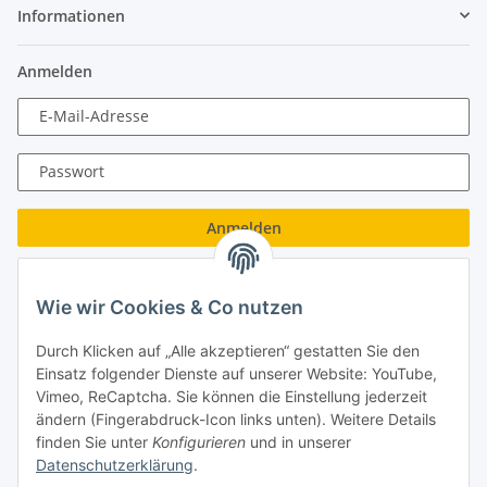
Informationen
Anmelden
E-Mail-Adresse
Passwort
Anmelden
Passwort vergessen
Wie wir Cookies & Co nutzen
Neu hier?
Jetzt registrieren!
Durch Klicken auf „Alle akzeptieren“ gestatten Sie den
Turboloch GmbH
Einsatz folgender Dienste auf unserer Website: YouTube,
Vimeo, ReCaptcha. Sie können die Einstellung jederzeit
Almenweg 27
ändern (Fingerabdruck-Icon links unten). Weitere Details
finden Sie unter
Konfigurieren
und in unserer
67256 Weisenheim am Sand
Datenschutzerklärung
.
Tel.: + 49/ (0)6353/ 9368241