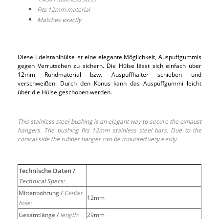
Fits 12mm material
Matches exactly
Diese Edelstahlhülse ist eine elegante Möglichkeit, Auspuffgummis
gegen Verrutschen zu sichern. Die Hülse lässt sich einfach über
12mm Rundmaterial bzw. Auspuffhalter schieben und
verschweißen. Durch den Konus kann das Auspuffgummi leicht
über die Hülse geschoben werden.
This stainless steel bushing is an elegant way to secure the exhaust
hangers. The bushing fits 12mm stainless steel bars. Due to the
conical side the rubber hanger can be mounted very easily.
Technische Daten /
Technical Specs:
Mittenbohrung /
Center
12mm
hole:
Gesamtlänge /
length:
29mm